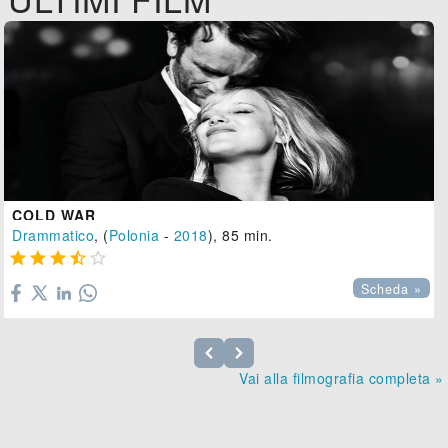
COLD WAR
Drammatico
, (
Polonia
-
2018
), 85 min.





Scheda »
Vai alla filmografia completa »