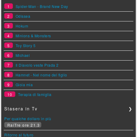
1
Spider-Man - Brand New Day
2
Odissea
3
Hokum
4
Minions & Monsters
5
Toy Story 5
6
Michael
7
Il Diavolo veste Prada 2
8
Hamnet - Nel nome del figlio
9
Gioia mia
10
Terapia di famiglia
Stasera in Tv
❯
Per qualche dollaro in più
RaiTre ore 21.3
Ritorno al futuro