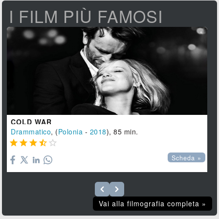
I FILM PIÙ FAMOSI
COLD WAR
Drammatico
, (
Polonia
-
2018
), 85 min.





Scheda »
Vai alla filmografia completa »