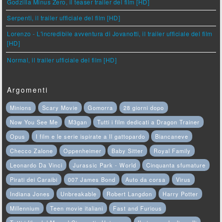
Godzilla Minus Zero, il teaser trailer del film [HD]
Serpenti, il trailer ufficiale del film [HD]
Lorenzo - L'incredibile avventura di Jovanotti, il trailer ufficiale del film
[HD]
Normal, il trailer ufficiale del film [HD]
Argomenti
Minions
Scary Movie
Gomorra
28 giorni dopo
Now You See Me
M3gan
Tutti i film dedicati a Dragon Trainer
Opus
I film e le serie ispirate a Il gattopardo
Biancaneve
Checco Zalone
Oppenheimer
Baby Sitter
Royal Family
Leonardo Da Vinci
Jurassic Park - World
Cinquanta sfumature
Pirati dei Caraibi
007 James Bond
Auto da corsa
Virus
Indiana Jones
Unbreakable
Robert Langdon
Harry Potter
Millennium
Teen movie italiani
Fast and Furious