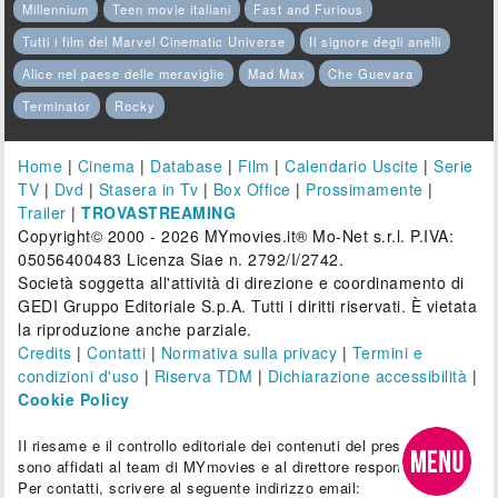
Millennium
Teen movie italiani
Fast and Furious
Tutti i film del Marvel Cinematic Universe
Il signore degli anelli
Alice nel paese delle meraviglie
Mad Max
Che Guevara
Terminator
Rocky
Home
|
Cinema
|
Database
|
Film
|
Calendario Uscite
|
Serie
TV
|
Dvd
|
Stasera in Tv
|
Box Office
|
Prossimamente
|
Trailer
|
TROVASTREAMING
Copyright© 2000 - 2026 MYmovies.it® Mo-Net s.r.l. P.IVA:
05056400483 Licenza Siae n. 2792/I/2742.
Società soggetta all'attività di direzione e coordinamento di
GEDI Gruppo Editoriale S.p.A. Tutti i diritti riservati. È vietata
la riproduzione anche parziale.
Credits
|
Contatti
|
Normativa sulla privacy
|
Termini e
condizioni d'uso
|
Riserva TDM
|
Dichiarazione accessibilità
|
Cookie Policy
Il riesame e il controllo editoriale dei contenuti del presente sito
sono affidati al team di MYmovies e al direttore responsabile.
Per contatti, scrivere al seguente indirizzo email: