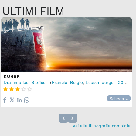
ULTIMI FILM
KURSK
Drammatico
,
Storico
- (
Francia
,
Belgio
,
Lussemburgo
-
2018
), 





Scheda »
Vai alla filmografia completa »