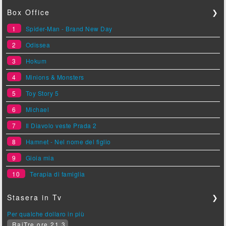
Box Office
❯
1
Spider-Man - Brand New Day
2
Odissea
3
Hokum
4
Minions & Monsters
5
Toy Story 5
6
Michael
7
Il Diavolo veste Prada 2
8
Hamnet - Nel nome del figlio
9
Gioia mia
10
Terapia di famiglia
Stasera in Tv
❯
Per qualche dollaro in più
RaiTre ore 21.3