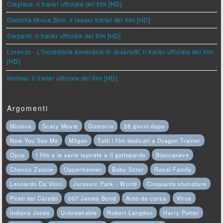
Clayface, il trailer ufficiale del film [HD]
Godzilla Minus Zero, il teaser trailer del film [HD]
Serpenti, il trailer ufficiale del film [HD]
Lorenzo - L'incredibile avventura di Jovanotti, il trailer ufficiale del film
[HD]
Normal, il trailer ufficiale del film [HD]
Argomenti
Minions
Scary Movie
Gomorra
28 giorni dopo
Now You See Me
M3gan
Tutti i film dedicati a Dragon Trainer
Opus
I film e le serie ispirate a Il gattopardo
Biancaneve
Checco Zalone
Oppenheimer
Baby Sitter
Royal Family
Leonardo Da Vinci
Jurassic Park - World
Cinquanta sfumature
Pirati dei Caraibi
007 James Bond
Auto da corsa
Virus
Indiana Jones
Unbreakable
Robert Langdon
Harry Potter