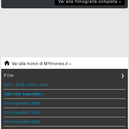
Vai alla filmografia completa »

Vai alla home di MYmovies.it »
Film
❯
2027
-
2026
-
2025
-
2024
Tutti i film imperdibili »
Film imperdibili 2026
Film imperdibili 2025
Film imperdibili 2024