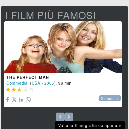
I FILM PIÙ FAMOSI
THE PERFECT MAN
Commedia
, (
USA
-
2005
), 96 min.





Scheda »
Vai alla filmografia completa »