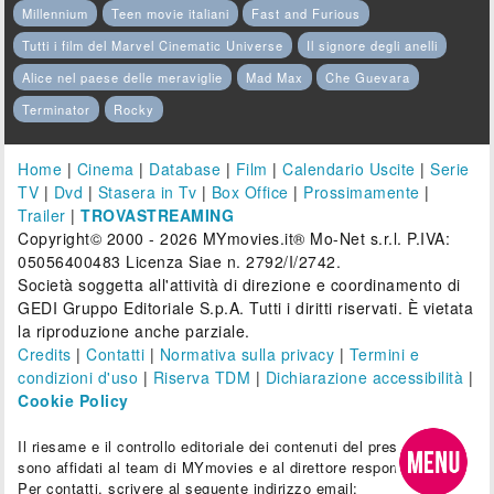
Millennium
Teen movie italiani
Fast and Furious
Tutti i film del Marvel Cinematic Universe
Il signore degli anelli
Alice nel paese delle meraviglie
Mad Max
Che Guevara
Terminator
Rocky
Home
|
Cinema
|
Database
|
Film
|
Calendario Uscite
|
Serie
TV
|
Dvd
|
Stasera in Tv
|
Box Office
|
Prossimamente
|
Trailer
|
TROVASTREAMING
Copyright© 2000 - 2026 MYmovies.it® Mo-Net s.r.l. P.IVA:
05056400483 Licenza Siae n. 2792/I/2742.
Società soggetta all'attività di direzione e coordinamento di
GEDI Gruppo Editoriale S.p.A. Tutti i diritti riservati. È vietata
la riproduzione anche parziale.
Credits
|
Contatti
|
Normativa sulla privacy
|
Termini e
condizioni d'uso
|
Riserva TDM
|
Dichiarazione accessibilità
|
Cookie Policy
Il riesame e il controllo editoriale dei contenuti del presente sito
sono affidati al team di MYmovies e al direttore responsabile.
Per contatti, scrivere al seguente indirizzo email: