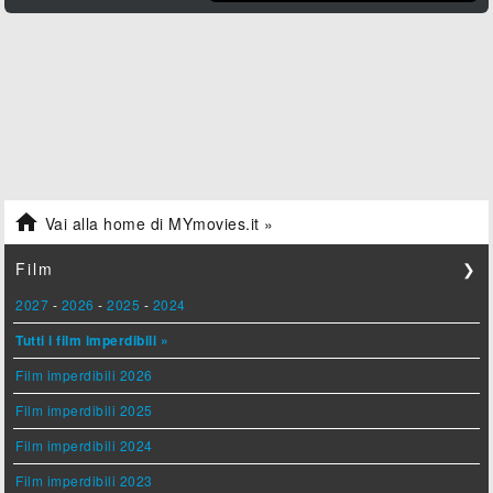

Vai alla home di MYmovies.it »
Film
❯
2027
-
2026
-
2025
-
2024
Tutti i film imperdibili »
Film imperdibili 2026
Film imperdibili 2025
Film imperdibili 2024
Film imperdibili 2023