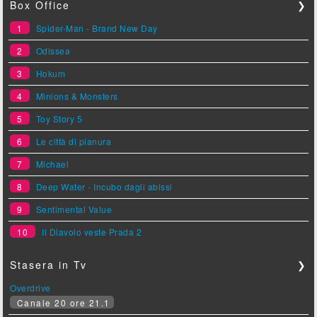
Box Office
❯
1
Spider-Man - Brand New Day
2
Odissea
3
Hokum
4
Minions & Monsters
5
Toy Story 5
6
Le città di pianura
7
Michael
8
Deep Water - Incubo dagli abissi
9
Sentimental Value
10
Il Diavolo veste Prada 2
Stasera in Tv
❯
Overdrive
Canale 20 ore 21.1