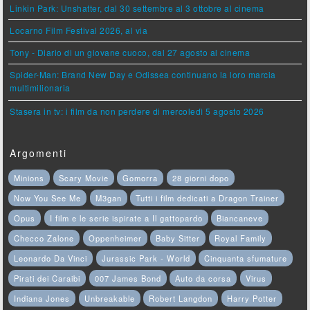
Linkin Park: Unshatter, dal 30 settembre al 3 ottobre al cinema
Locarno Film Festival 2026, al via
Tony - Diario di un giovane cuoco, dal 27 agosto al cinema
Spider-Man: Brand New Day e Odissea continuano la loro marcia
multimilionaria
Stasera in tv: i film da non perdere di mercoledì 5 agosto 2026
Argomenti
Minions
Scary Movie
Gomorra
28 giorni dopo
Now You See Me
M3gan
Tutti i film dedicati a Dragon Trainer
Opus
I film e le serie ispirate a Il gattopardo
Biancaneve
Checco Zalone
Oppenheimer
Baby Sitter
Royal Family
Leonardo Da Vinci
Jurassic Park - World
Cinquanta sfumature
Pirati dei Caraibi
007 James Bond
Auto da corsa
Virus
Indiana Jones
Unbreakable
Robert Langdon
Harry Potter