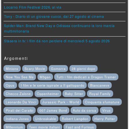
Locarno Film Festival 2026, al via
Tony - Diario di un giovane cuoco, dal 27 agosto al cinema
Spider-Man: Brand New Day e Odissea continuano la loro marcia
multimilionaria
Stasera in tv: i film da non perdere di mercoledì 5 agosto 2026
Argomenti
Minions
Scary Movie
Gomorra
28 giorni dopo
Now You See Me
M3gan
Tutti i film dedicati a Dragon Trainer
Opus
I film e le serie ispirate a Il gattopardo
Biancaneve
Checco Zalone
Oppenheimer
Baby Sitter
Royal Family
Leonardo Da Vinci
Jurassic Park - World
Cinquanta sfumature
Pirati dei Caraibi
007 James Bond
Auto da corsa
Virus
Indiana Jones
Unbreakable
Robert Langdon
Harry Potter
Millennium
Teen movie italiani
Fast and Furious