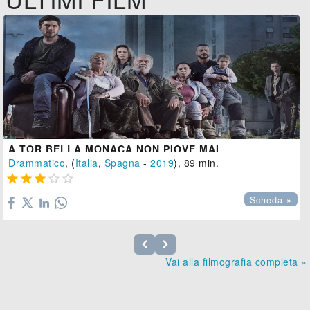
A TOR BELLA MONACA NON PIOVE MAI
Drammatico
, (
Italia
,
Spagna
-
2019
), 89 min.





Scheda »
Vai alla filmografia completa »