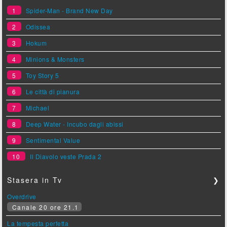
1
Spider-Man - Brand New Day
2
Odissea
3
Hokum
4
Minions & Monsters
5
Toy Story 5
6
Le città di pianura
7
Michael
8
Deep Water - Incubo dagli abissi
9
Sentimental Value
10
Il Diavolo veste Prada 2
Stasera in Tv
❯
Overdrive
Canale 20 ore 21.1
La tempesta perfetta