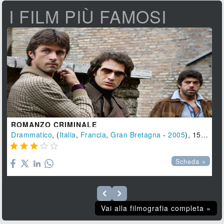
I FILM PIÙ FAMOSI
ROMANZO CRIMINALE
Drammatico
, (
Italia
,
Francia
,
Gran Bretagna
-
2005
), 152 min.





Scheda »
Vai alla filmografia completa »