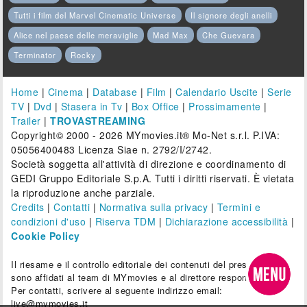
Tutti i film del Marvel Cinematic Universe
Il signore degli anelli
Alice nel paese delle meraviglie
Mad Max
Che Guevara
Terminator
Rocky
Home
|
Cinema
|
Database
|
Film
|
Calendario Uscite
|
Serie
TV
|
Dvd
|
Stasera in Tv
|
Box Office
|
Prossimamente
|
Trailer
|
TROVASTREAMING
Copyright© 2000 - 2026 MYmovies.it® Mo-Net s.r.l. P.IVA:
05056400483 Licenza Siae n. 2792/I/2742.
Società soggetta all'attività di direzione e coordinamento di
GEDI Gruppo Editoriale S.p.A. Tutti i diritti riservati. È vietata
la riproduzione anche parziale.
Credits
|
Contatti
|
Normativa sulla privacy
|
Termini e
condizioni d'uso
|
Riserva TDM
|
Dichiarazione accessibilità
|
Cookie Policy
Il riesame e il controllo editoriale dei contenuti del presente sito
sono affidati al team di MYmovies e al direttore responsabile.
Per contatti, scrivere al seguente indirizzo email:
live@mymovies.it