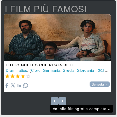
I FILM PIÙ FAMOSI
TUTTO QUELLO CHE RESTA DI TE
Drammatico
, (
Cipro
,
Germania
,
Grecia
,
Giordania
-
2025
), 14





Scheda »
Vai alla filmografia completa »