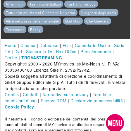
Millennium
Teen movie italiani
Fast and Furious
Tutti i film del Marvel Cinematic Universe
Il signore degli anelli
Alice nel paese delle meraviglie
Mad Max
Che Guevara
Terminator
Rocky
Home
|
Cinema
|
Database
|
Film
|
Calendario Uscite
|
Serie
TV
|
Dvd
|
Stasera in Tv
|
Box Office
|
Prossimamente
|
Trailer
|
TROVASTREAMING
Copyright© 2000 - 2026 MYmovies.it® Mo-Net s.r.l. P.IVA:
05056400483 Licenza Siae n. 2792/I/2742.
Società soggetta all'attività di direzione e coordinamento di
GEDI Gruppo Editoriale S.p.A. Tutti i diritti riservati. È vietata
la riproduzione anche parziale.
Credits
|
Contatti
|
Normativa sulla privacy
|
Termini e
condizioni d'uso
|
Riserva TDM
|
Dichiarazione accessibilità
|
Cookie Policy
Il riesame e il controllo editoriale dei contenuti del presente sito
sono affidati al team di MYmovies e al direttore responsabile.
Per contatti, scrivere al seguente indirizzo email: