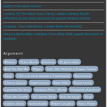
Addio a Francesco Guccini
Locarno 79: The Green Eyes, Fanny Liatard e Jérémy Trouilh
affrontano la loro opera seconda con grande tensione morale
Insidious - Fuori dall'altrove, il trailer finale del film [HD]
Grazie a Spider-Man e Odissea il box office 2026 supera i 50 milioni di
spettatori
Argomenti
Minions
Scary Movie
Gomorra
28 giorni dopo
Now You See Me
M3gan
Tutti i film dedicati a Dragon Trainer
Opus
I film e le serie ispirate a Il gattopardo
Biancaneve
Checco Zalone
Oppenheimer
Baby Sitter
Royal Family
Leonardo Da Vinci
Jurassic Park - World
Cinquanta sfumature
Pirati dei Caraibi
007 James Bond
Auto da corsa
Virus
Indiana Jones
Unbreakable
Robert Langdon
Harry Potter