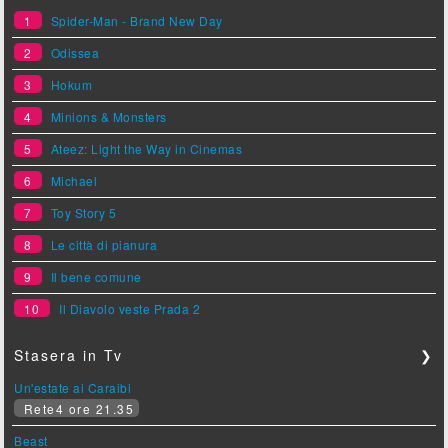
1
Spider-Man - Brand New Day
2
Odissea
3
Hokum
4
Minions & Monsters
5
Ateez: Light the Way in Cinemas
6
Michael
7
Toy Story 5
8
Le città di pianura
9
Il bene comune
10
Il Diavolo veste Prada 2
Stasera in Tv
❯
Un'estate ai Caraibi
Rete4 ore 21.35
Beast