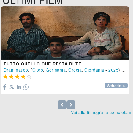
TUTTO QUELLO CHE RESTA DI TE
Drammatico
, (
Cipro
,
Germania
,
Grecia
,
Giordania
-
2025
), 145 min.





Scheda »
Vai alla filmografia completa »