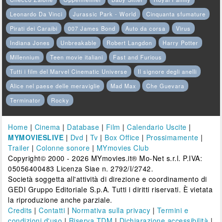
Leonardo Da Vinci
Jurassic Park - World
Cinquanta sfumature
Pirati dei Caraibi
007 James Bond
Auto da corsa
Virus
Indiana Jones
Unbreakable
Robert Langdon
Harry Potter
Millennium
Teen movie italiani
Fast and Furious
Tutti i film del Marvel Cinematic Universe
Il signore degli anelli
Alice nel paese delle meraviglie
Mad Max
Che Guevara
Terminator
Rocky
Home
|
Cinema
|
Database
|
Film
|
Calendario Uscite
|
MYMOVIESLIVE
|
Dvd
|
Tv
|
Box Office
|
Prossimamente
|
Trailer
|
Colonne sonore
|
MYmovies Club
Copyright© 2000 - 2026 MYmovies.it® Mo-Net s.r.l. P.IVA:
05056400483 Licenza Siae n. 2792/I/2742.
Società soggetta all'attività di direzione e coordinamento di
GEDI Gruppo Editoriale S.p.A. Tutti i diritti riservati. È vietata
la riproduzione anche parziale.
Credits
|
Contatti
|
Normativa sulla privacy
|
Termini e
condizioni d'uso
|
Riserva TDM
|
Dichiarazione accessibilità
|