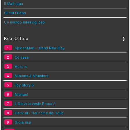
Il Malloppo
Silent Friend
Un mondo meraviglioso
Box Office
❯
1
Spider-Man - Brand New Day
2
Odissea
3
Hokum
4
Minions & Monsters
5
Toy Story 5
6
Michael
7
Il Diavolo veste Prada 2
8
Hamnet - Nel nome del figlio
9
Gioia mia