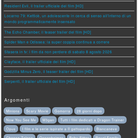
Resident Evil, il trailer ufficiale del film [HD]
Locarno 79: Ketticè, un adolescente in cerca di senso all'interno di un
mondo programmaticamente insensato
The Echo Chamber, il teaser trailer del film [HD]
Spider Man e Odissea: la super coppia continua a correre
Stasera in tv: i film da non perdere di sabato 8 agosto 2026
Clayface, il trailer ufficiale del film [HD]
Godzilla Minus Zero, il teaser trailer del film [HD]
Serpenti, il trailer ufficiale del film [HD]
Argomenti
Minions
Scary Movie
Gomorra
28 giorni dopo
Now You See Me
M3gan
Tutti i film dedicati a Dragon Trainer
Opus
I film e le serie ispirate a Il gattopardo
Biancaneve
Checco Zalone
Oppenheimer
Baby Sitter
Royal Family