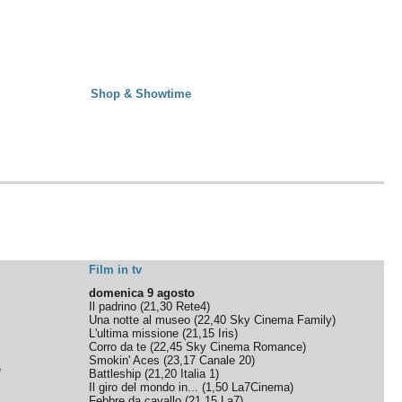
Shop & Showtime
Film in tv
domenica 9 agosto
Il padrino
(
21,30
Rete4
)
Una notte al museo
(
22,40
Sky Cinema Family
)
L'ultima missione
(
21,15
Iris
)
Corro da te
(
22,45
Sky Cinema Romance
)
Smokin' Aces
(
23,17
Canale 20
)
e
Battleship
(
21,20
Italia 1
)
Il giro del mondo in...
(
1,50
La7Cinema
)
Febbre da cavallo
(
21,15
La7
)