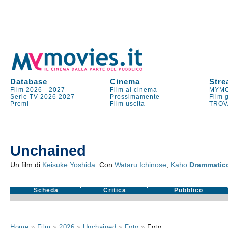
Database
Cinema
Stre
Film 2026
-
2027
Film al cinema
MYMO
Serie TV
2026
2027
Prossimamente
Film 
Premi
Film uscita
TROV
Unchained
Un film di
Keisuke Yoshida
. Con
Wataru Ichinose
,
Kaho
Drammatic
Scheda
Critica
Pubblico
Home
»
Film
»
2026
»
Unchained
»
Foto
»
Foto