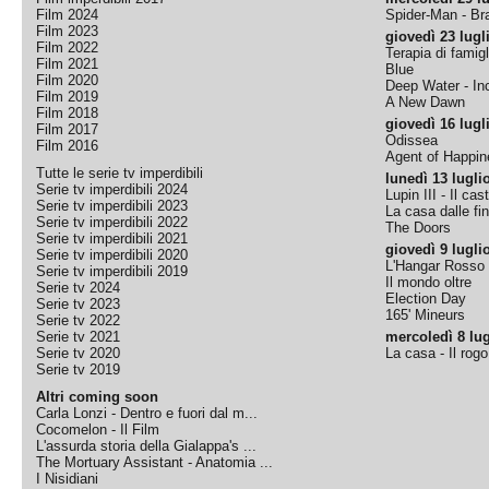
Film 2024
Spider-Man - B
Film 2023
giovedì 23 lugl
Film 2022
Terapia di famigl
Film 2021
Blue
Film 2020
Deep Water - Inc
Film 2019
A New Dawn
Film 2018
giovedì 16 lugl
Film 2017
Odissea
Film 2016
Agent of Happine
Tutte le serie tv imperdibili
lunedì 13 lugli
Serie tv imperdibili 2024
Lupin III - Il cas
Serie tv imperdibili 2023
La casa dalle fi
Serie tv imperdibili 2022
The Doors
Serie tv imperdibili 2021
giovedì 9 lugli
Serie tv imperdibili 2020
L'Hangar Rosso
Serie tv imperdibili 2019
Il mondo oltre
Serie tv 2024
Election Day
Serie tv 2023
165' Mineurs
Serie tv 2022
Serie tv 2021
mercoledì 8 lug
Serie tv 2020
La casa - Il rog
Serie tv 2019
Altri coming soon
Carla Lonzi - Dentro e fuori dal m...
Cocomelon - Il Film
L'assurda storia della Gialappa's ...
The Mortuary Assistant - Anatomia ...
I Nisidiani