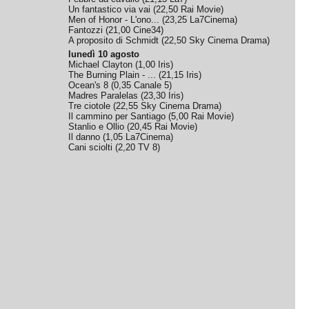
Un fantastico via vai
(
22,50
Rai Movie
)
Men of Honor - L'ono...
(
23,25
La7Cinema
)
Fantozzi
(
21,00
Cine34
)
A proposito di Schmidt
(
22,50
Sky Cinema Drama
)
lunedì 10 agosto
Michael Clayton
(
1,00
Iris
)
The Burning Plain - ...
(
21,15
Iris
)
Ocean's 8
(
0,35
Canale 5
)
Madres Paralelas
(
23,30
Iris
)
Tre ciotole
(
22,55
Sky Cinema Drama
)
Il cammino per Santiago
(
5,00
Rai Movie
)
Stanlio e Ollio
(
20,45
Rai Movie
)
Il danno
(
1,05
La7Cinema
)
Cani sciolti
(
2,20
TV 8
)