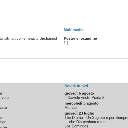
Multimedia
 da altri articoli e news a Unchained
Poster e locandine
1
|
Novità in dvd
to
giovedì 6 agosto
e vere
Il Diavolo veste Prada 2
mercoledì 5 agosto
osto
Michael
giovedì 23 luglio
io
The Drama - Un Segreto è per Sempr
tigo
... che Dio perdona a tutti
Los Domingos
glio