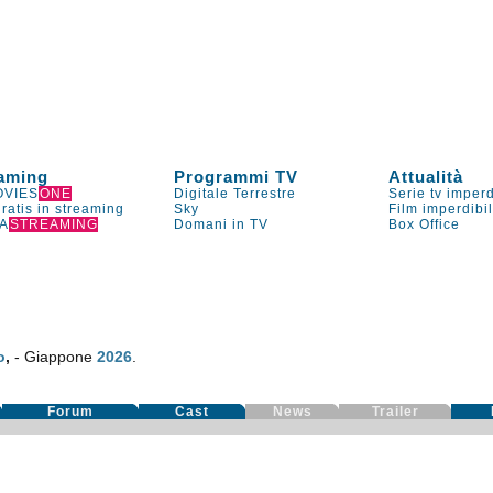
aming
Programmi TV
Attualità
VIES
ONE
Digitale Terrestre
Serie tv imperd
gratis in streaming
Sky
Film imperdibi
A
STREAMING
Domani in TV
Box Office
o
,
- Giappone
2026
.
Forum
Cast
News
Trailer