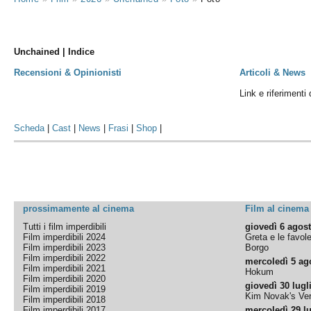
Unchained | Indice
Recensioni & Opinionisti
Articoli & News
Link e riferimenti
Scheda
|
Cast
|
News
|
Frasi
|
Shop
|
prossimamente al cinema
Film al cinema
Tutti i film imperdibili
giovedì 6 agos
Film imperdibili 2024
Greta e le favol
Film imperdibili 2023
Borgo
Film imperdibili 2022
mercoledì 5 ag
Film imperdibili 2021
Hokum
Film imperdibili 2020
giovedì 30 lugl
Film imperdibili 2019
Kim Novak's Ver
Film imperdibili 2018
Film imperdibili 2017
mercoledì 29 lu