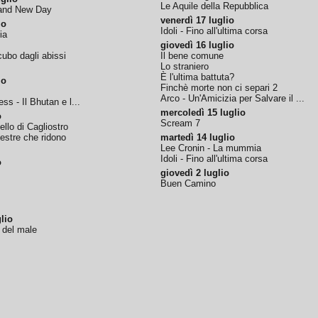
Le Aquile della Repubblica
rand New Day
venerdì 17 luglio
io
Idoli - Fino all'ultima corsa
ia
giovedì 16 luglio
ubo dagli abissi
Il bene comune
Lo straniero
È l'ultima battuta?
io
Finchè morte non ci separi 2
Arco - Un'Amicizia per Salvare il ...
ss - Il Bhutan e l...
mercoledì 15 luglio
o
Scream 7
tello di Cagliostro
nestre che ridono
martedì 14 luglio
Lee Cronin - La mummia
Idoli - Fino all'ultima corsa
o
giovedì 2 luglio
Buen Camino
lio
o del male