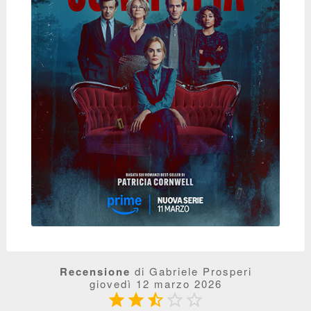
Recensione
di Gabriele Prosperi
giovedì 12 marzo 2026




