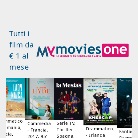
Tutti i
film da
€ 1 al
mese
rammatico
Serie TV,
Commedia
 Germania,
Drammatico,
Thriller -
- Francia,
Fantasci
rancia,
- Irlanda,
Spagna,
2017, 95'
Drammat