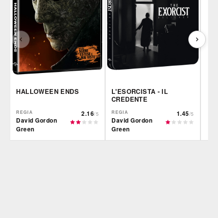
HALLOWEEN ENDS
L'ESORCISTA - IL
CREDENTE
REGIA
2.16
REGIA
1.45
/5
/5
David Gordon
David Gordon
Green
Green
Plaion
Plaion
Fil
DVD
DVD
IBS
IBS
IBS
DVD
DVD
Feltrinelli
Feltrinelli
Felt
DVD
DVD