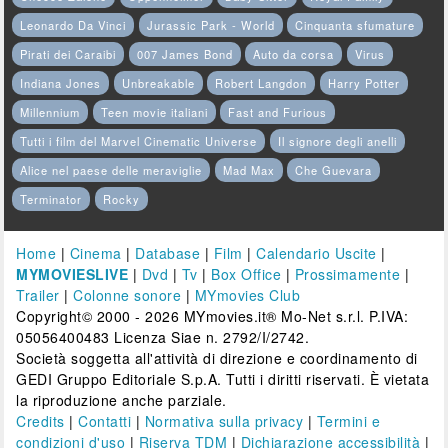
Leonardo Da Vinci
Jurassic Park - World
Cinquanta sfumature
Pirati dei Caraibi
007 James Bond
Auto da corsa
Virus
Indiana Jones
Unbreakable
Robert Langdon
Harry Potter
Millennium
Teen movie italiani
Fast and Furious
Tutti i film del Marvel Cinematic Universe
Il signore degli anelli
Alice nel paese delle meraviglie
Mad Max
Che Guevara
Terminator
Rocky
Home
|
Cinema
|
Database
|
Film
|
Calendario Uscite
|
MYMOVIESLIVE
|
Dvd
|
Tv
|
Box Office
|
Prossimamente
|
Trailer
|
Colonne sonore
|
MYmovies Club
Copyright© 2000 - 2026 MYmovies.it® Mo-Net s.r.l. P.IVA:
05056400483 Licenza Siae n. 2792/I/2742.
Società soggetta all'attività di direzione e coordinamento di
GEDI Gruppo Editoriale S.p.A. Tutti i diritti riservati. È vietata
la riproduzione anche parziale.
Credits
|
Contatti
|
Normativa sulla privacy
|
Termini e
condizioni d'uso
|
Riserva TDM
|
Dichiarazione accessibilità
|