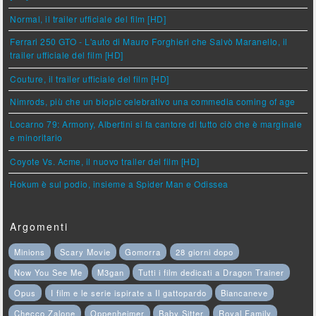
Normal, il trailer ufficiale del film [HD]
Ferrari 250 GTO - L'auto di Mauro Forghieri che Salvò Maranello, il
trailer ufficiale del film [HD]
Couture, il trailer ufficiale del film [HD]
Nimrods, più che un biopic celebrativo una commedia coming of age
Locarno 79: Armony, Albertini si fa cantore di tutto ciò che è marginale
e minoritario
Coyote Vs. Acme, il nuovo trailer del film [HD]
Hokum è sul podio, insieme a Spider Man e Odissea
Argomenti
Minions
Scary Movie
Gomorra
28 giorni dopo
Now You See Me
M3gan
Tutti i film dedicati a Dragon Trainer
Opus
I film e le serie ispirate a Il gattopardo
Biancaneve
Checco Zalone
Oppenheimer
Baby Sitter
Royal Family