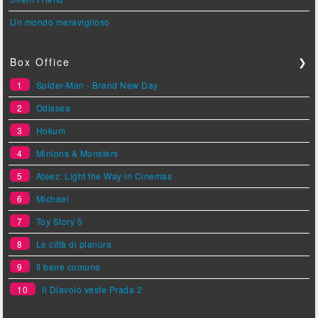
Un mondo meraviglioso
Box Office
❯
1
Spider-Man - Brand New Day
2
Odissea
3
Hokum
4
Minions & Monsters
5
Ateez: Light the Way in Cinemas
6
Michael
7
Toy Story 5
8
Le città di pianura
9
Il bene comune
10
Il Diavolo veste Prada 2