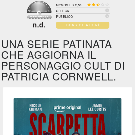





MYMOVIES 2,50

CRITICA

PUBBLICO
n.d.
CONSIGLIATO NÌ
UNA SERIE PATINATA
CHE AGGIORNA IL
PERSONAGGIO CULT DI
PATRICIA CORNWELL.