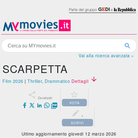
Vai alla ricerca avanzata »
SCARPETTA

Film 2026
|
Thriller
,
Drammatico
Dettagli


Condividi
VOTA


1
SCRIVI
Ultimo aggiornamento giovedì 12 marzo 2026