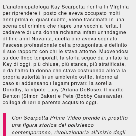
L'anatomopatologa Kay Scarpetta rientra in Virginia
per riprendere il posto che aveva occupato molti
anni prima e, quasi subito, viene trascinata in una
scena del crimine che riapre una vecchia ferita. Il
cadavere di una donna richiama infatti un'indagine
di fine anni Novanta, quella che aveva segnato
l'ascesa professionale della protagonista e definito
il suo rapporto con chi le stava attorno. Muovendosi
su due linee temporali, la storia segue da un lato la
Kay di oggi, più chiusa, più stanca, più stratificata,
e dall'altro la donna che stava costruendo allora la
propria autorità in un ambiente ostile. Intorno al
caso si addensano i legami privati: la sorella
Dorothy, la nipote Lucy (Ariana DeBose), il marito
Benton (Simon Baker) e Pete (Bobby Cannavale),
collega di ieri e parente acquisito oggi.
Con
Scarpetta
Prime Video prende in prestito
una figura storica del poliziesco
contemporaneo, rivoluzionaria all'inizio degli