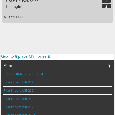
Poster e locandine
1
Immagini
2
SHOWTIME
Quanto ti piace MYmovies.it
Film
❯
2027
-
2026
-
2025
-
2024
Film imperdibili 2025
Film imperdibili 2024
Film imperdibili 2023
Film imperdibili 2022
Film imperdibili 2021