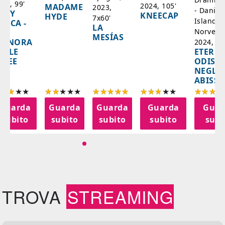
025, 99'
2024, 105'
MADAME
2023,
- Danim
ADY
KNEECAP
HYDE
7x60'
Islanda,
AZCA -
LA
Norvegi
A
MESÍAS
IGNORA
2024, 10
ETERNA
ELLE
ODISS
INEE
NEGLI
ABISSI
Guarda
Guarda
Guarda
Guarda
Guar
subito
subito
subito
subito
subi
TROVA
STREAMING