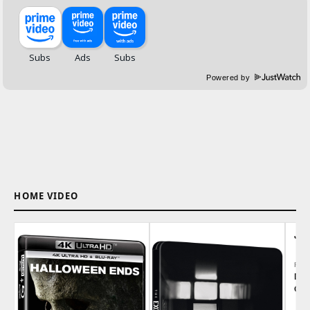
Powered by
HOME VIDEO
JO
REG
Dav
Gre