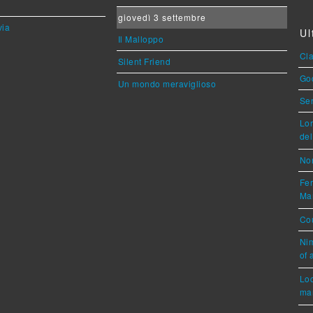
giovedì 3 settembre
via
Ul
Il Malloppo
Cla
Silent Friend
God
Un mondo meraviglioso
Ser
Lor
del
Nor
Fer
Mar
Cou
Nim
of 
Loc
mar