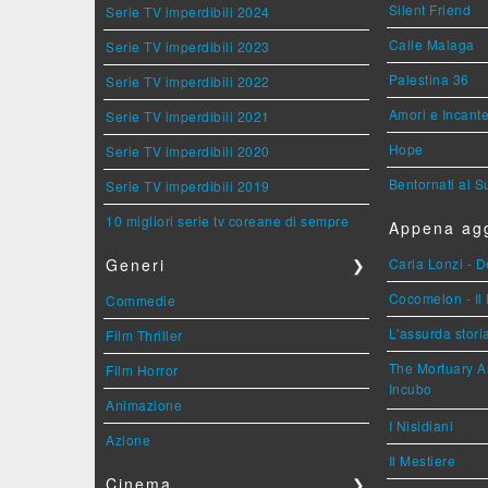
Silent Friend
Serie TV imperdibili 2024
Calle Malaga
Serie TV imperdibili 2023
Palestina 36
Serie TV imperdibili 2022
Amori e Incant
Serie TV imperdibili 2021
Hope
Serie TV imperdibili 2020
Bentornati al S
Serie TV imperdibili 2019
10 migliori serie tv coreane di sempre
Appena agg
Generi
❯
Carla Lonzi - D
Cocomelon - Il 
Commedie
L'assurda stori
Film Thriller
The Mortuary As
Film Horror
Incubo
Animazione
I Nisidiani
Azione
Il Mestiere
Cinema
❯