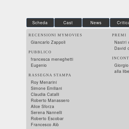
Scheda
Cast
News
Critic
RECENSIONI MYMOVIES
PREMI
Giancarlo Zappoli
Nastri
David 
PUBBLICO
INCONT
francesca meneghetti
Eugenio
Giorgio
alla lib
RASSEGNA STAMPA
Roy Menarini
Simone Emiliani
Claudia Catalli
Roberto Manassero
Alice Sforza
Serena Nannelli
Roberto Escobar
Francesco Alò