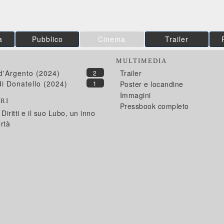
a
Pubblico
Cinema
Trailer
MULTIMEDIA
 d'Argento (2024)
Trailer
2
di Donatello (2024)
1
Poster e locandine
Immagini
RI
Pressbook completo
 Diritti e il suo Lubo, un inno
ertà