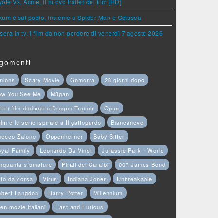
ote Vs. Acme, il nuovo trailer del film [HD]
um è sul podio, insieme a Spider Man e Odissea
sera in tv: i film da non perdere di venerdì 7 agosto 2026
gomenti
nions
Scary Movie
Gomorra
28 giorni dopo
ow You See Me
M3gan
tti i film dedicati a Dragon Trainer
Opus
film e le serie ispirate a Il gattopardo
Biancaneve
hecco Zalone
Oppenheimer
Baby Sitter
yal Family
Leonardo Da Vinci
Jurassic Park - World
nquanta sfumature
Pirati dei Caraibi
007 James Bond
to da corsa
Virus
Indiana Jones
Unbreakable
obert Langdon
Harry Potter
Millennium
en movie italiani
Fast and Furious