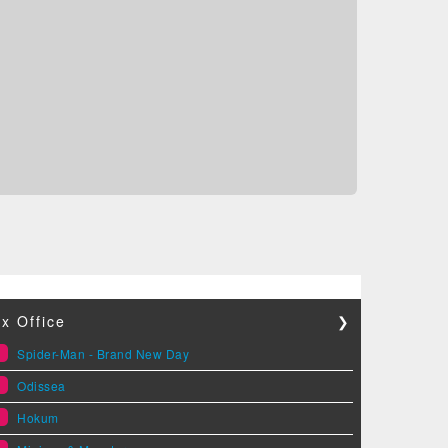
x Office
❯
1
Spider-Man - Brand New Day
2
Odissea
3
Hokum