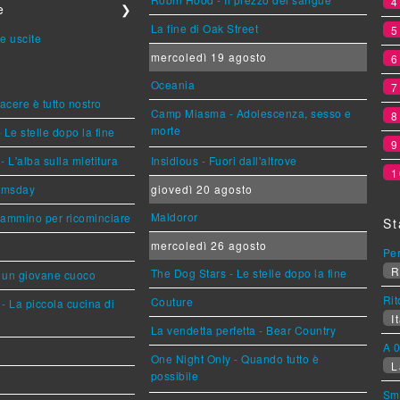
e
❯
La fine di Oak Street
e uscite
mercoledì 19 agosto
Oceania
piacere è tutto nostro
Camp Miasma - Adolescenza, sesso e
morte
 Le stelle dopo la fine
L'alba sulla mietitura
Insidious - Fuori dall'altrove
1
omsday
giovedì 20 agosto
Maldoror
cammino per ricominciare
St
mercoledì 26 agosto
Per
R
The Dog Stars - Le stelle dopo la fine
i un giovane cuoco
Rit
Couture
- La piccola cucina di
It
La vendetta perfetta - Bear Country
A 0
One Night Only - Quando tutto è
L
possibile
Sm