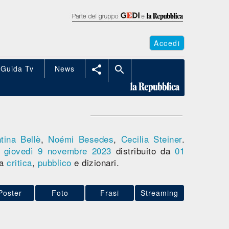
Accedi
Guida Tv
News


tina Bellè
,
Noémi Besedes
,
Cecilia Steiner
.
a
giovedì 9
novembre 2023
distribuito da
01
ra
critica
,
pubblico
e dizionari.
Poster
Foto
Frasi
Streaming