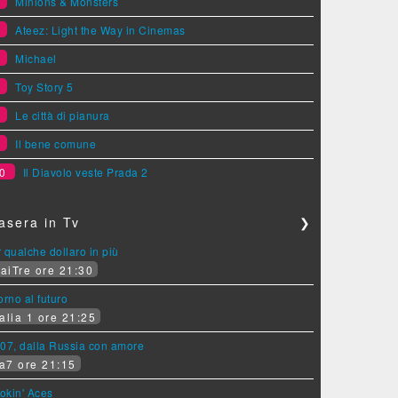
4
Minions & Monsters
5
Ateez: Light the Way in Cinemas
6
Michael
7
Toy Story 5
8
Le città di pianura
9
Il bene comune
0
Il Diavolo veste Prada 2
asera in Tv
❯
 qualche dollaro in più
aiTre ore 21:30
orno al futuro
alia 1 ore 21:25
07, dalla Russia con amore
a7 ore 21:15
okin' Aces