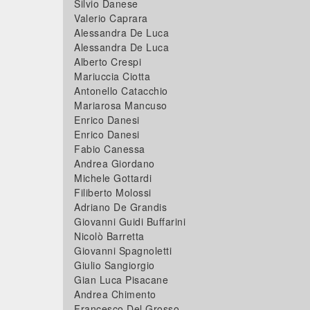
Silvio Danese
Valerio Caprara
Alessandra De Luca
Alessandra De Luca
Alberto Crespi
Mariuccia Ciotta
Antonello Catacchio
Mariarosa Mancuso
Enrico Danesi
Enrico Danesi
Fabio Canessa
Andrea Giordano
Michele Gottardi
Filiberto Molossi
Adriano De Grandis
Giovanni Guidi Buffarini
Nicolò Barretta
Giovanni Spagnoletti
Giulio Sangiorgio
Gian Luca Pisacane
Andrea Chimento
Francesco Del Grosso