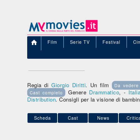

Film
Serie TV
Festival
Ci
Regia di
Giorgio Diritti
. Un film
Da vedere
Genere
Drammatico
, -
Itali
Cast completo
Distribution
. Consigli per la visione di bambi
Scheda
Cast
News
Critic