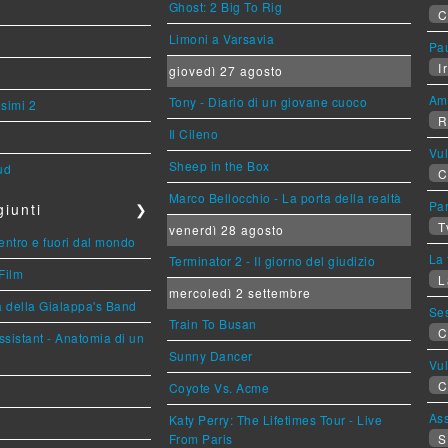
Ghost: 2 Big To Rig
C
Limoni a Varsavia
Pa
Ir
giovedì 27 agosto
Am
Tony - Diario di un giovane cuoco
esimi 2
R
Il Cileno
Vu
Sheep in the Box
ud
C
Marco Bellocchio - La porta della realtà
Par
iunti
❯
T
venerdì 28 agosto
entro e fuori dal mondo
La 
Terminator 2 - Il giorno del giudizio
Film
L
mercoledì 2 settembre
a della Gialappa's Band
Se
Train To Busan
C
sistant - Anatomia di un
Sunny Dancer
Vu
C
Coyote Vs. Acme
Ass
Katy Perry: The Lifetimes Tour - Live
From Paris
S