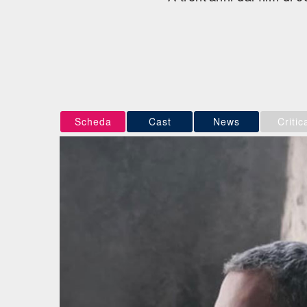
Scheda
Cast
News
Critic