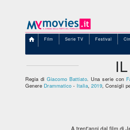

Film
Serie TV
Festival
Ci
I
Regia di
Giacomo Battiato
. Una serie con
F
Genere
Drammatico
-
Italia
,
2019
, Consigli p
A trent'anni dal film di