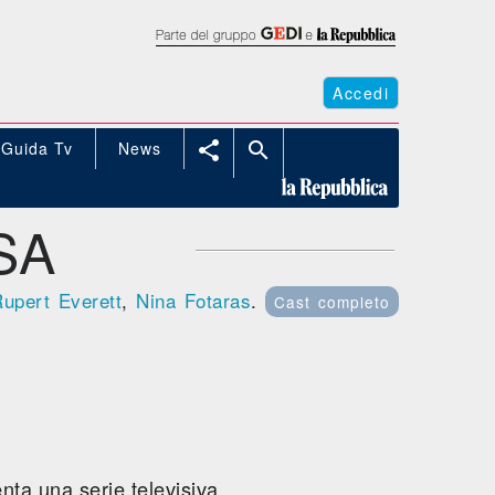
Accedi
Guida Tv
News


SA
upert Everett
,
Nina Fotaras
.
Cast completo
nta una serie televisiva.