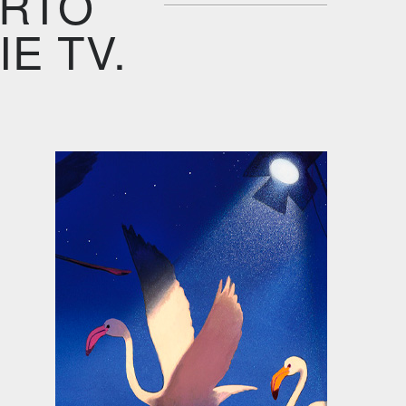
ERTO
E TV.