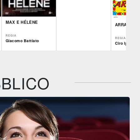
MAX E HÉLÈNE
ARRAPAHO
REGIA
REGIA
Giacomo Battiato
Ciro Ippolito
IBS
Film&More
IBS
DVD
DVD
Feltrinelli
IBS
Feltrinelli
DVD
DVD
BLICO