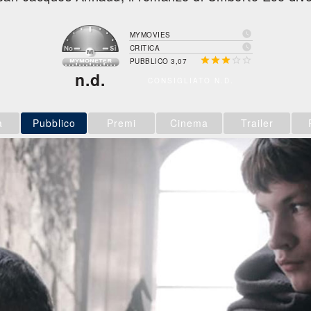

MYMOVIES

CRITICA





PUBBLICO 3,07
n.d.
CONSIGLIATO N.D.
a
Pubblico
Premi
Cinema
Trailer