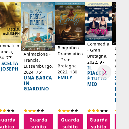
Commedia
ammatico
Biografico,
Dramm
- Gran
rancia,
Drammatico
Animazione -
- Giap
Bretagna,
24, 77'
- Gran
Francia,
Francia
2022, 97'
 SCELTA
Bretagna,
Lussemburgo,
Singap
IL
 JOSEPH
2022, 130'
2024, 75'
2024, 
PIACERE
EMILY
UNA BARCA
SPIRI
È TUTTO
IN
WORL
MIO
GIARDINO
LA FE
DELL
LANT
Guarda
Guarda
Guarda
Guarda
Gua
subito
subito
subito
subito
sub