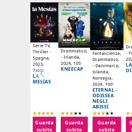
Serie TV,
Dr
Drammatico,
Thriller -
- F
Fantascienza,
- Irlanda,
Spagna,
20
Drammatico,
2024, 105'
2023,
LA
- Danimarca,
KNEECAP
DI
7x60'
Islanda,
LA
Norvegia,
MESÍAS
2024, 100'
ETERNAL -
ODISSEA
NEGLI
ABISSI
Guarda
Guarda
Guarda
subito
subito
subito