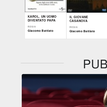
KAROL. UN UOMO
IL GIOVANE
DIVENTATO PAPA
CASANOVA
REGIA
REGIA
Giacomo Battiato
Giacomo Battiato
IBS
IBS
DVD
DVD
Feltrinelli
DVD
PUB