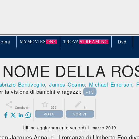
nema
Dvd
MYMOVIE
S
ONE
TROV
A
STREAMING
L NOME DELLA RO
abrizio Bentivoglio
,
James Cosmo
,
Michael Emerson
,
R
er la visione di bambini e ragazzi:
+13



223
1
Condividi
VOTA
SCRIVI
Ultimo aggiornamento venerdì 1 marzo 2019
 Jean-Jacques Annaud, il romanzo di Umberto Eco dive