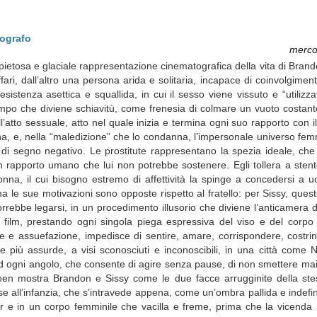
tografo
merco
ietosa e glaciale rappresentazione cinematografica della vita di Bran
ari, dall’altro una persona arida e solitaria, incapace di coinvolgimenti
stenza asettica e squallida, in cui il sesso viene vissuto e “utilizz
mpo che diviene schiavitù, come frenesia di colmare un vuoto costante
’atto sessuale, atto nel quale inizia e termina ogni suo rapporto con i
, e, nella “maledizione” che lo condanna, l’impersonale universo femmi
o di segno negativo. Le prostitute rappresentano la spezia ideale, ch
rapporto umano che lui non potrebbe sostenere. Egli tollera a stento 
onna, il cui bisogno estremo di affettività la spinge a concedersi a 
, ma le sue motivazioni sono opposte rispetto al fratello: per Sissy, ques
rrebbe legarsi, in un procedimento illusorio che diviene l’anticamera d
l film, prestando ogni singola piega espressiva del viso e del corp
lore e assuefazione, impedisce di sentire, amare, corrispondere, costri
rove più assurde, a visi sconosciuti e inconoscibili, in una città come
d ogni angolo, che consente di agire senza pause, di non smettere mai
en mostra Brandon e Sissy come le due facce arrugginite della ste
 all’infanzia, che s’intravede appena, come un’ombra pallida e indefinibi
e in un corpo femminile che vacilla e freme, prima che la vicenda s