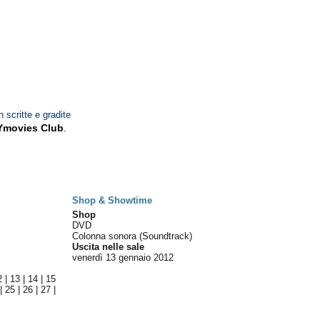
n scritte e gradite
Ymovies Club
.
Shop & Showtime
Shop
DVD
Colonna sonora (Soundtrack)
Uscita nelle sale
venerdì 13
gennaio 2012
2
|
13
|
14
|
15
|
25
|
26
|
27
|