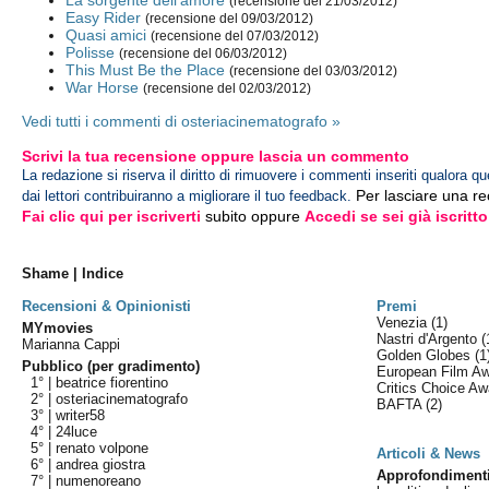
La sorgente dell'amore
(recensione del 21/03/2012)
Easy Rider
(recensione del 09/03/2012)
Quasi amici
(recensione del 07/03/2012)
Polisse
(recensione del 06/03/2012)
This Must Be the Place
(recensione del 03/03/2012)
War Horse
(recensione del 02/03/2012)
Vedi tutti i commenti di osteriacinematografo »
Scrivi la tua recensione oppure lascia un commento
La redazione si riserva il diritto di rimuovere i commenti inseriti qualora qu
Per lasciare una r
dai lettori contribuiranno a migliorare il tuo feedback.
Fai clic qui per iscriverti
subito oppure
Accedi se sei già iscritto
Shame | Indice
Recensioni & Opinionisti
Premi
Venezia
(1)
MYmovies
Nastri d'Argento
(
Marianna Cappi
Golden Globes
(1
Pubblico (per gradimento)
European Film A
1° |
beatrice fiorentino
Critics Choice A
2° |
osteriacinematografo
BAFTA
(2)
3° |
writer58
4° |
24luce
5° |
renato volpone
Articoli & News
6° |
andrea giostra
Approfondiment
7° |
numenoreano