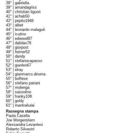
38° |
gabriella
39° |
amandagriss
40° |
christian liguori
41° |
achab50
42° |
pepito1948
43° |
albet
44° |
leonardo malaguti
45° |
icutino
46° |
edwood87
47° |
dalidax78
48° |
giorpost
49° |
homer52
50° |
dandy
51° |
stefanocapasso
52° |
gianleo67
53° |
elray
54° |
gianmarco.diroma
55° |
boffese
56° |
stefano pariani
57° |
molenga
58° |
sassolino
59° |
franky108
60° |
goldy
61° |
mantraliulai
Rassegna stampa
Paola Casella
Joe Morgenstern
Alessandra Levantesi
Roberto Silvestri