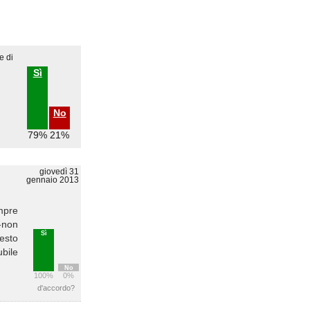
e di
Sì
No
79%
21%
giovedì 31
gennaio 2013
mpre
-non
Sì
esto
bile
No
100%
0%
d'accordo?