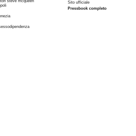
autori steve mcqueen
Sito ufficiale
poli
Pressbook completo
enezia
 sessodipendenza