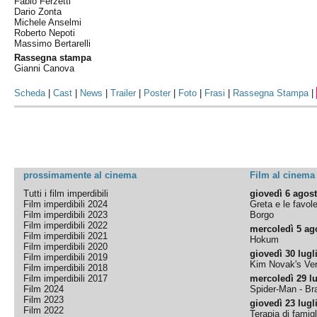
Fabio Ferzetti
Dario Zonta
Michele Anselmi
Roberto Nepoti
Massimo Bertarelli
Rassegna stampa
Gianni Canova
Scheda
|
Cast
|
News
|
Trailer
|
Poster
|
Foto
|
Frasi
|
Rassegna Stampa
|
prossimamente al cinema
Film al cinema
Tutti i film imperdibili
giovedì 6 agos
Film imperdibili 2024
Greta e le favol
Film imperdibili 2023
Borgo
Film imperdibili 2022
mercoledì 5 ag
Film imperdibili 2021
Hokum
Film imperdibili 2020
giovedì 30 lugl
Film imperdibili 2019
Kim Novak's Ver
Film imperdibili 2018
Film imperdibili 2017
mercoledì 29 lu
Film 2024
Spider-Man - B
Film 2023
giovedì 23 lugl
Film 2022
Terapia di famigl