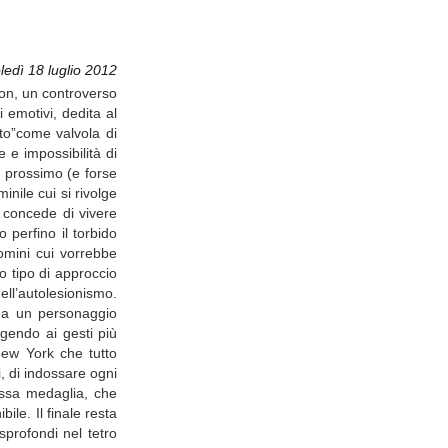
ledì 18 luglio 2012
don, un controverso
 emotivi, dedita al
ato”come valvola di
 e impossibilità di
l prossimo (e forse
nile cui si rivolge
e concede di vivere
perfino il torbido
uomini cui vorrebbe
to tipo di approccio
ell’autolesionismo.
o a un personaggio
ngendo ai gesti più
 New York che tutto
, di indossare ogni
ssa medaglia, che
le. Il finale resta
profondi nel tetro