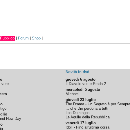
Pubblico
|
Forum
|
Shop
|
Novità in dvd
to
giovedì 6 agosto
e vere
Il Diavolo veste Prada 2
mercoledì 5 agosto
osto
Michael
giovedì 23 luglio
io
The Drama - Un Segreto è per Sempr
tigo
... che Dio perdona a tutti
Los Domingos
glio
Le Aquile della Repubblica
rand New Day
venerdì 17 luglio
io
Idoli - Fino all'ultima corsa
ia