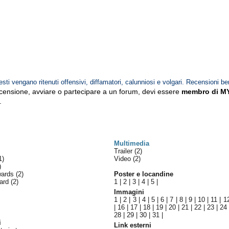
esti vengano ritenuti offensivi, diffamatori, calunniosi e volgari. Recensioni be
ecensione, avviare o partecipare a un forum, devi essere
membro di M
.
Multimedia
Trailer (2)
1)
Video (2)
)
wards
(2)
Poster e locandine
ward
(2)
1
|
2
|
3
|
4
|
5
|
Immagini
1
|
2
|
3
|
4
|
5
|
6
|
7
|
8
|
9
|
10
|
11
|
1
|
16
|
17
|
18
|
19
|
20
|
21
|
22
|
23
|
24
28
|
29
|
30
|
31
|
i
Link esterni