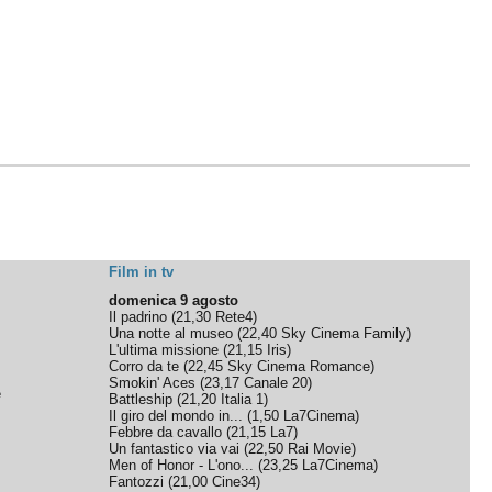
Film in tv
domenica 9 agosto
Il padrino
(
21,30
Rete4
)
Una notte al museo
(
22,40
Sky Cinema Family
)
L'ultima missione
(
21,15
Iris
)
Corro da te
(
22,45
Sky Cinema Romance
)
Smokin' Aces
(
23,17
Canale 20
)
e
Battleship
(
21,20
Italia 1
)
Il giro del mondo in...
(
1,50
La7Cinema
)
Febbre da cavallo
(
21,15
La7
)
Un fantastico via vai
(
22,50
Rai Movie
)
Men of Honor - L'ono...
(
23,25
La7Cinema
)
Fantozzi
(
21,00
Cine34
)