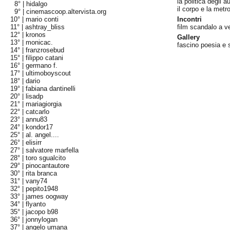
la politica degli 
8° |
hidalgo
il corpo e la metro
9° |
cinemascoop.altervista.org
10° |
mario conti
Incontri
11° |
ashtray_bliss
film scandalo a v
12° |
kronos
Gallery
13° |
monicac.
fascino poesia e
14° |
franzrosebud
15° |
filippo catani
16° |
germano f.
17° |
ultimoboyscout
18° |
dario
19° |
fabiana dantinelli
20° |
lisadp
21° |
mariagiorgia
22° |
catcarlo
23° |
annu83
24° |
kondor17
25° |
al. angel....
26° |
elisirr
27° |
salvatore marfella
28° |
toro sgualcito
29° |
pinocantautore
30° |
rita branca
31° |
vany74
32° |
pepito1948
33° |
james oogway
34° |
flyanto
35° |
jacopo b98
36° |
jonnylogan
37° |
angelo umana