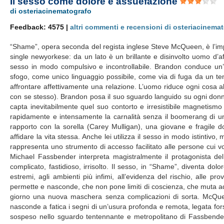
Il sesso come dolore e assuefazione
di osteriacinematografo
Feedback: 4575 |
altri commenti e recensioni di osteriacinema
“Shame”, opera seconda del regista inglese Steve McQueen, è l’imp
single newyorkese: da un lato è un brillante e disinvolto uomo d’aff
sesso in modo compulsivo e incontrollabile. Brandon conduce un’esi
sfogo, come unico linguaggio possibile, come via di fuga da un te
affrontare affettivamente una relazione. L’uomo riduce ogni cosa all
con se stesso). Brandon posa il suo sguardo languido su ogni donna
capta inevitabilmente quel suo contorto e irresistibile magnetism
rapidamente e intensamente la carnalità senza il boomerang di un 
rapporto con la sorella (Carey Mulligan), una giovane e fragile d
affidare la vita stessa. Anche lei utilizza il sesso in modo istintivo
rappresenta uno strumento di accesso facilitato alle persone cui vo
Michael Fassbender interpreta magistralmente il protagonista de
complicato, fastidioso, irrisolto. Il sesso, in “Shame”, diventa do
estremi, agli ambienti più infimi, all’evidenza del rischio, alle p
permette e nasconde, che non pone limiti di coscienza, che muta a
giorno una nuova maschera senza complicazioni di sorta. McQue
nasconde a fatica i segni di un’usura profonda e remota, legata forse
sospeso nello sguardo tentennante e metropolitano di Fassbender 