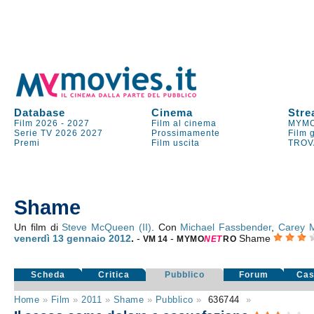
Database
Cinema
Stre
Film 2026
-
2027
Film al cinema
MYMO
Serie TV
2026
2027
Prossimamente
Film 
Premi
Film uscita
TROV
Shame
Un film di
Steve McQueen (II)
. Con
Michael Fassbender
,
Carey M
venerdì 13
gennaio 2012
.
-
-
Shame
VM 14
MYMO
NE
T
RO
Scheda
Critica
Pubblico
Forum
Cas
Home
»
Film
»
2011
»
Shame
»
Pubblico
»
636744
»