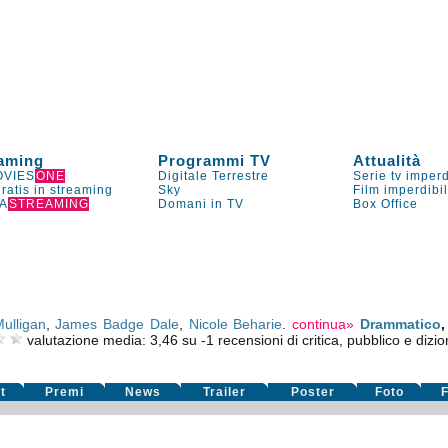
aming
Programmi TV
Attualità
VIES
ONE
Digitale Terrestre
Serie tv imperd
gratis in streaming
Sky
Film imperdibi
A
STREAMING
Domani in TV
Box Office
ulligan
,
James Badge Dale
,
Nicole Beharie
.
continua»
Drammatico
valutazione media:
3,46
su
-1
recensioni di critica, pubblico e dizio
t
Premi
News
Trailer
Poster
Foto
F