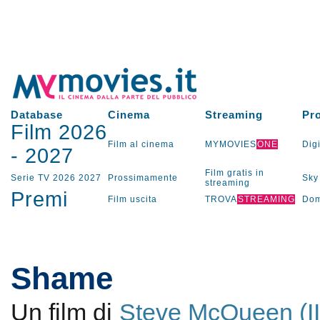
Database
Cinema
Streaming
Pr
Film 2026
Film al cinema
MYMOVIES
ONE
Digi
-
2027
Film gratis in
Serie TV
2026
2027
Prossimamente
Sky
streaming
Premi
Film uscita
TROVA
STREAMING
Dom
Shame
Un film di
Steve McQueen (II