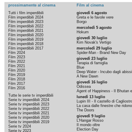
prossimamente al cinema
Film al cinema
Tutti i film imperdibili
giovedì 6 agosto
Film imperdibili 2024
Greta e le favole vere
Film imperdibili 2023
Borgo
Film imperdibili 2022
mercoledì 5 agosto
Film imperdibili 2021
Hokum
Film imperdibili 2020
giovedì 30 luglio
Film imperdibili 2019
Kim Novak's Vertigo
Film imperdibili 2018
Film imperdibili 2017
mercoledì 29 luglio
Film 2024
Spider-Man - Brand New Day
Film 2023
giovedì 23 luglio
Film 2022
Terapia di famiglia
Film 2021
Blue
Film 2020
Deep Water - Incubo dagli abissi
Film 2019
A New Dawn
Film 2018
giovedì 16 luglio
Film 2017
Odissea
Film 2016
Agent of Happiness - Il Bhutan e 
Tutte le serie tv imperdibili
lunedì 13 luglio
Serie tv imperdibili 2024
Lupin III - Il castello di Cagliostr
Serie tv imperdibili 2023
La casa dalle finestre che ridono
Serie tv imperdibili 2022
The Doors
Serie tv imperdibili 2021
giovedì 9 luglio
Serie tv imperdibili 2020
L'Hangar Rosso
Serie tv imperdibili 2019
Il mondo oltre
Serie tv 2024
Election Day
Serie tv 2023