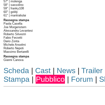
57° |
molenga
58° |
sassolino
59° |
franky108
60° |
goldy
61° |
mantraliulai
Rassegna stampa
Paola Casella
Joe Morgenstern
Alessandra Levantesi
Roberto Silvestri
Fabio Ferzetti
Dario Zonta
Michele Anselmi
Roberto Nepoti
Massimo Bertarelli
Rassegna stampa
Gianni Canova
Scheda
|
Cast
|
News
|
Trailer
Stampa
|
Pubblico
|
Forum
|
S