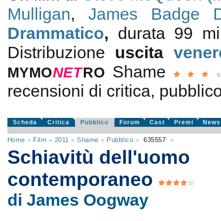
Mulligan
,
James Badge D
Drammatico
,
durata 99 m
Distribuzione
uscita
vener
Shame
MYMO
NE
T
RO
recensioni di critica, pubblico
Scheda
Critica
Pubblico
Forum
Cast
Premi
News
Home
»
Film
»
2011
»
Shame
»
Pubblico
»
635557
»
Schiavitù dell'uomo
contemporaneo
di James Oogway