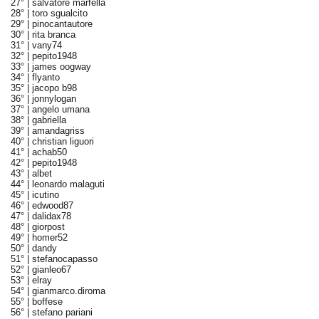
27° |
salvatore marfella
28° |
toro sgualcito
29° |
pinocantautore
30° |
rita branca
31° |
vany74
32° |
pepito1948
33° |
james oogway
34° |
flyanto
35° |
jacopo b98
36° |
jonnylogan
37° |
angelo umana
38° |
gabriella
39° |
amandagriss
40° |
christian liguori
41° |
achab50
42° |
pepito1948
43° |
albet
44° |
leonardo malaguti
45° |
icutino
46° |
edwood87
47° |
dalidax78
48° |
giorpost
49° |
homer52
50° |
dandy
51° |
stefanocapasso
52° |
gianleo67
53° |
elray
54° |
gianmarco.diroma
55° |
boffese
56° |
stefano pariani