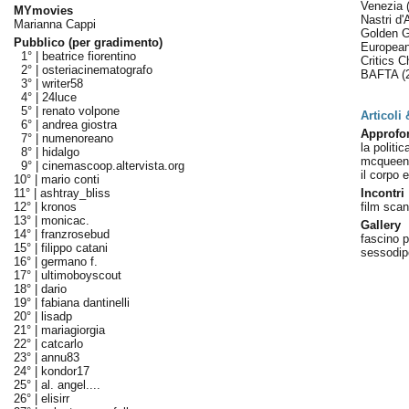
Venezia
MYmovies
Nastri d
Marianna Cappi
Golden 
Pubblico (per gradimento)
Europea
1° |
beatrice fiorentino
Critics 
2° |
osteriacinematografo
BAFTA
(
3° |
writer58
4° |
24luce
5° |
renato volpone
Articoli
6° |
andrea giostra
Approfo
7° |
numenoreano
la politic
8° |
hidalgo
mcqueen
9° |
cinemascoop.altervista.org
il corpo 
10° |
mario conti
11° |
ashtray_bliss
Incontri
12° |
kronos
film sca
13° |
monicac.
Gallery
14° |
franzrosebud
fascino 
15° |
filippo catani
sessodi
16° |
germano f.
17° |
ultimoboyscout
18° |
dario
19° |
fabiana dantinelli
20° |
lisadp
21° |
mariagiorgia
22° |
catcarlo
23° |
annu83
24° |
kondor17
25° |
al. angel....
26° |
elisirr