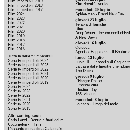
Film imperdibili 2019
Kim Novak's Vertigo
Film imperdibili 2018
Film imperdibili 2017
mercoledì 29 luglio
Film 2024
Spider-Man - Brand New Day
Film 2023
giovedì 23 luglio
Film 2022
Terapia di famiglia
Film 2021
Blue
Film 2020
Deep Water - Incubo dagli abissi
Film 2019
A New Dawn
Film 2018
giovedì 16 luglio
Film 2017
Odissea
Film 2016
Agent of Happiness - Il Bhutan e 
Tutte le serie tv imperdibili
lunedì 13 luglio
Serie tv imperdibili 2024
Lupin III - Il castello di Cagliostr
Serie tv imperdibili 2023
La casa dalle finestre che ridono
Serie tv imperdibili 2022
The Doors
Serie tv imperdibili 2021
giovedì 9 luglio
Serie tv imperdibili 2020
L'Hangar Rosso
Serie tv imperdibili 2019
Il mondo oltre
Serie tv 2024
Election Day
Serie tv 2023
165' Mineurs
Serie tv 2022
Serie tv 2021
mercoledì 8 luglio
Serie tv 2020
La casa - Il rogo del male
Serie tv 2019
Altri coming soon
Carla Lonzi - Dentro e fuori dal m...
Cocomelon - Il Film
L'assurda storia della Gialappa's ...