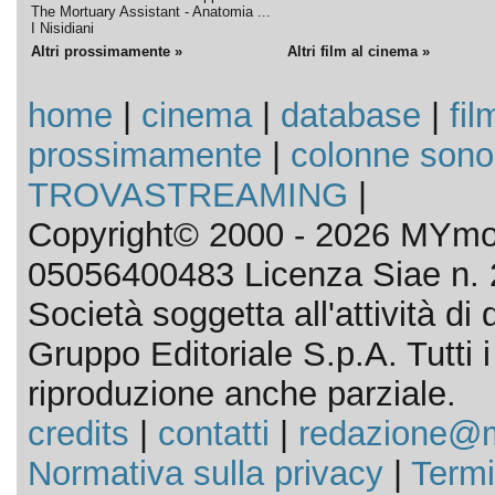
The Mortuary Assistant - Anatomia ...
I Nisidiani
Altri prossimamente »
Altri film al cinema »
home
|
cinema
|
database
|
fil
prossimamente
|
colonne sono
TROVASTREAMING
|
Copyright© 2000 - 2026 MYmov
05056400483 Licenza Siae n. 
Società soggetta all'attività d
Gruppo Editoriale S.p.A. Tutti i d
riproduzione anche parziale.
credits
|
contatti
|
redazione@m
Normativa sulla privacy
|
Termi