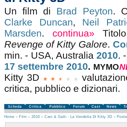
Un film di
Brad Peyton
. 
Clarke Duncan
,
Neil Patr
Marsden
.
continua»
Titol
Revenge of Kitty Galore
.
Co
min. - USA, Australia
2010
. 
17
settembre 2010
.
MYMO
N
Kitty 3D
valutazio
critica, pubblico e dizionari.
Scheda
Critica
Pubblico
Forum
Cast
News
T
Home
»
Film
»
2010
»
Cani & Gatti - La Vendetta Di Kitty 3D
»
Poste