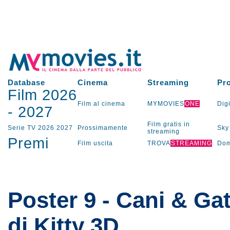
Database
Cinema
Streaming
Pr
Film 2026
Film al cinema
MYMOVIES
ONE
Digi
-
2027
Film gratis in
Serie TV
2026
2027
Prossimamente
Sky
streaming
Premi
Film uscita
TROVA
STREAMING
Dom
Poster 9 - Cani & Gat
di Kitty 3D