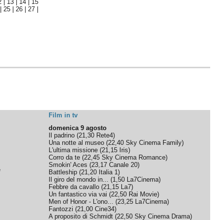
2
|
13
|
14
|
15
|
25
|
26
|
27
|
Film in tv
domenica 9 agosto
Il padrino
(
21,30
Rete4
)
Una notte al museo
(
22,40
Sky Cinema Family
)
L'ultima missione
(
21,15
Iris
)
Corro da te
(
22,45
Sky Cinema Romance
)
Smokin' Aces
(
23,17
Canale 20
)
e
Battleship
(
21,20
Italia 1
)
Il giro del mondo in...
(
1,50
La7Cinema
)
Febbre da cavallo
(
21,15
La7
)
Un fantastico via vai
(
22,50
Rai Movie
)
Men of Honor - L'ono...
(
23,25
La7Cinema
)
Fantozzi
(
21,00
Cine34
)
A proposito di Schmidt
(
22,50
Sky Cinema Drama
)