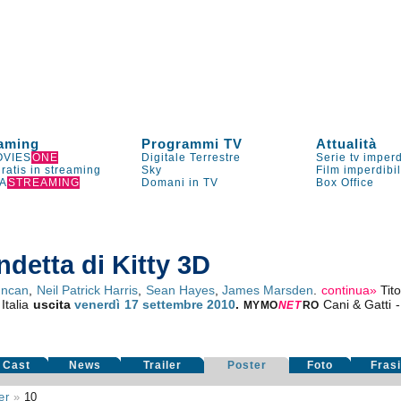
aming
Programmi TV
Attualità
VIES
ONE
Digitale Terrestre
Serie tv imperd
gratis in streaming
Sky
Film imperdibi
A
STREAMING
Domani in TV
Box Office
ndetta di Kitty 3D
uncan
,
Neil Patrick Harris
,
Sean Hayes
,
James Marsden
.
continua»
Tit
Italia
uscita
venerdì 17
settembre 2010
.
Cani & Gatti -
MYMO
NE
T
RO
Cast
News
Trailer
Poster
Foto
Fras
er
»
10