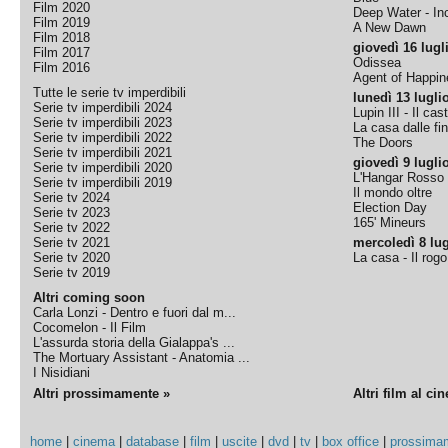
Film 2020
Deep Water - Inc
Film 2019
A New Dawn
Film 2018
giovedì 16 lugl
Film 2017
Odissea
Film 2016
Agent of Happine
Tutte le serie tv imperdibili
lunedì 13 lugli
Serie tv imperdibili 2024
Lupin III - Il cas
Serie tv imperdibili 2023
La casa dalle fi
Serie tv imperdibili 2022
The Doors
Serie tv imperdibili 2021
giovedì 9 lugli
Serie tv imperdibili 2020
L'Hangar Rosso
Serie tv imperdibili 2019
Il mondo oltre
Serie tv 2024
Election Day
Serie tv 2023
165' Mineurs
Serie tv 2022
Serie tv 2021
mercoledì 8 lug
Serie tv 2020
La casa - Il rog
Serie tv 2019
Altri coming soon
Carla Lonzi - Dentro e fuori dal m...
Cocomelon - Il Film
L'assurda storia della Gialappa's ...
The Mortuary Assistant - Anatomia ...
I Nisidiani
Altri prossimamente »
Altri film al ci
home
|
cinema
|
database
|
film
|
uscite
|
dvd
|
tv
|
box office
|
prossima