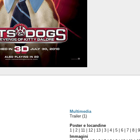
Multimedia
Trailer (1)
Poster e locandine
1
|
2
|
11
|
12
|
13
|
3
|
4
|
5
|
6
|
7
|
8
|
Immagini