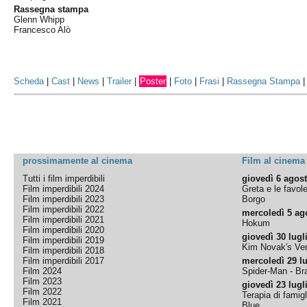
Rassegna stampa
Glenn Whipp
Francesco Alò
Scheda
|
Cast
|
News
|
Trailer
|
Poster
|
Foto
|
Frasi
|
Rassegna Stampa
prossimamente al cinema
Film al cinema
Tutti i film imperdibili
giovedì 6 agos
Film imperdibili 2024
Greta e le favol
Film imperdibili 2023
Borgo
Film imperdibili 2022
mercoledì 5 ag
Film imperdibili 2021
Hokum
Film imperdibili 2020
giovedì 30 lugl
Film imperdibili 2019
Kim Novak's Ver
Film imperdibili 2018
Film imperdibili 2017
mercoledì 29 lu
Film 2024
Spider-Man - B
Film 2023
giovedì 23 lugl
Film 2022
Terapia di famigl
Film 2021
Blue