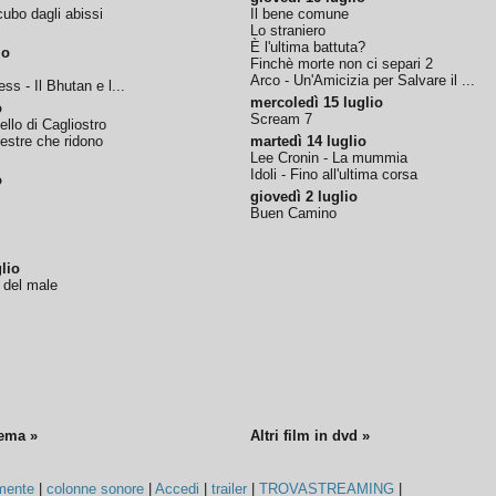
ubo dagli abissi
Il bene comune
Lo straniero
È l'ultima battuta?
io
Finchè morte non ci separi 2
Arco - Un'Amicizia per Salvare il ...
ss - Il Bhutan e l...
mercoledì 15 luglio
o
Scream 7
tello di Cagliostro
nestre che ridono
martedì 14 luglio
Lee Cronin - La mummia
Idoli - Fino all'ultima corsa
o
giovedì 2 luglio
Buen Camino
lio
o del male
nema »
Altri film in dvd »
mente
|
colonne sonore
|
Accedi
|
trailer
|
TROVASTREAMING
|