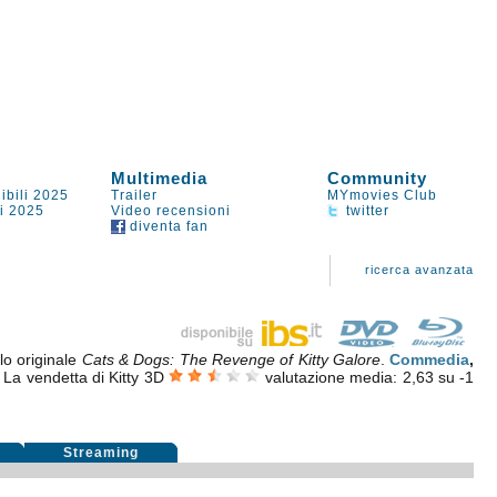
Multimedia
Community
ibili 2025
Trailer
MYmovies Club
li 2025
Video recensioni
twitter
diventa fan
ricerca avanzata
olo originale
Cats & Dogs: The Revenge of Kitty Galore
.
Commedia
,
 La vendetta di Kitty 3D
valutazione media:
2,63
su
-1
i
Streaming