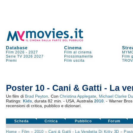
Database
Cinema
Stre
Film 2026
-
2027
Film al cinema
MYMO
Serie TV
2026
2027
Prossimamente
Film 
Premi
Film uscita
TROV
Poster 10 - Cani & Gatti - La ve
Un film di
Brad Peyton
. Con
Christina Applegate
,
Michael Clarke D
Ratings:
Kids
, durata 82 min. - USA, Australia
2010
. - Warner Bros 
recensioni di critica, pubblico e dizionari.
Scheda
Critica
Pubblico
Forum
Home
»
Film
»
2010
»
Cani & Gatti - La Vendetta Di Kitty 3D
»
Post