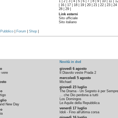
1
|
2
|
3
|
4
|
5
|
6
|
7
|
8
|
9
|
10
|
11
|
1
|
16
|
17
|
18
|
19
|
20
|
21
|
22
|
23
|
24
28
|
29
|
Link esterni
Sito ufficiale
Sito italiano
|
Pubblico
|
Forum
|
Shop
|
Novità in dvd
to
giovedì 6 agosto
e vere
Il Diavolo veste Prada 2
mercoledì 5 agosto
osto
Michael
giovedì 23 luglio
io
The Drama - Un Segreto è per Sempr
tigo
... che Dio perdona a tutti
Los Domingos
glio
Le Aquile della Repubblica
rand New Day
venerdì 17 luglio
io
Idoli - Fino all'ultima corsa
ia
giovedì 16 luglio