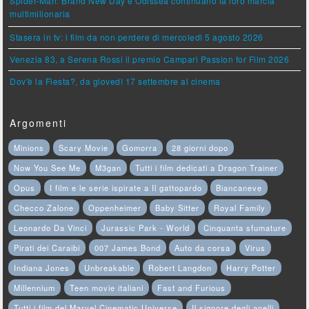
Spider-Man: Brand New Day e Odissea continuano la loro marcia
multimilionaria
Stasera in tv: i film da non perdere di mercoledì 5 agosto 2026
Venezia 83, a Serena Rossi il premio Campari Passion for Film 2026
Dov'è la Fiesta?, da giovedì 17 settembre al cinema
Argomenti
Minions
Scary Movie
Gomorra
28 giorni dopo
Now You See Me
M3gan
Tutti i film dedicati a Dragon Trainer
Opus
I film e le serie ispirate a Il gattopardo
Biancaneve
Checco Zalone
Oppenheimer
Baby Sitter
Royal Family
Leonardo Da Vinci
Jurassic Park - World
Cinquanta sfumature
Pirati dei Caraibi
007 James Bond
Auto da corsa
Virus
Indiana Jones
Unbreakable
Robert Langdon
Harry Potter
Millennium
Teen movie italiani
Fast and Furious
Tutti i film del Marvel Cinematic Universe
Il signore degli anelli