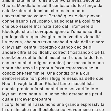
ambientata nella Tunisia coinvolta nella Seconda
Guerra Mondiale in cui il contesto storico funge da
catalizzatore di tensioni che restano però
universalmente valide. Perché queste due giovani
donne hanno sviluppato una solidarietà così forte
che può essere incrinata solo dall'irrompere di
ideologie che si sovrappongono all'umano sentire
per fagocitare qualsivoglia tentativo di razionalità.
La regista, che si riserva anche il ruolo della madre
di Myriam, centra l'obiettivo quando decide di
andare oltre al politically correct (mostrando cioè la
condizione dei tunisini musulmani e quella dei loro
connazionali di origine ebraica) per raccontare una
storia che trova la propria forza espressiva nella
condizione femminile. Una condizione a cui
sembrerebbe non poter sfuggire nessuna delle due.
Nour, invaghita di un Khaled tanto maschilista
quanto pronto a farsi indottrinare senza riflettere.
Myriam, destinata a un uomo che detesta ma per il
quale si 'deve' preparare.
I corpi femminili assumono una grande espressività
in un film che non li esibisce per voyeurismo ma ce