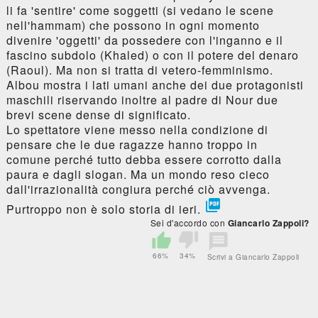
li fa 'sentire' come soggetti (si vedano le scene
nell'hammam) che possono in ogni momento
divenire 'oggetti' da possedere con l'inganno e il
fascino subdolo (Khaled) o con il potere del denaro
(Raoul). Ma non si tratta di vetero-femminismo.
Albou mostra i lati umani anche dei due protagonisti
maschili riservando inoltre al padre di Nour due
brevi scene dense di significato.
Lo spettatore viene messo nella condizione di
pensare che le due ragazze hanno troppo in
comune perché tutto debba essere corrotto dalla
paura e dagli slogan. Ma un mondo reso cieco
dall'irrazionalità congiura perché ciò avvenga.

Purtroppo non è solo storia di ieri.
Sei d'accordo con
Giancarlo Zappoli?
66%
34%
Scrivi a Giancarlo Zappoli