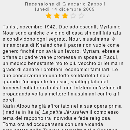
Recensione
di Giancarlo Zappoli
lunedì 14 dicembre 2009





Tunisi, novembre 1942. Due adolescenti, Myriam e
Nour sono amiche e vicine di casa sin dall'infanzia
e condividono ogni segreto. Nour, musulmana, è
innamorata di Khaled che il padre non vuole come
genero finché non avrà un lavoro. Myriam, ebrea e
orfana di padre viene promessa in sposa a Raoul,
un medico benestante molto più vecchio di lei ma in
grado di sanare i problemi economici familiari. Le
due conserveranno una forte solidarietà fino a
quando l'occupante tedesco, spalleggiato dai
francesi collaborazionisti, non inizierà un'azione di
propaganda volta a mettere i musulmani contro gli
ebrei.
Karin Albou ha già affrontato nella sua opera prima
(inedita in Italia)
La petite Jérusalem
il complesso
tema del rapporto tra individui e fede religiosa.
Torna ora ad occuparsene con una vicenda