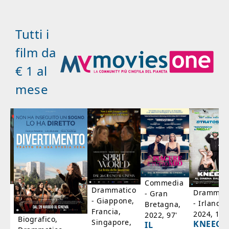
Tutti i
film da
€ 1 al
mese
Commedia
ico
Drammatico
Drammati
- Gran
- Giappone,
- Irlanda,
Bretagna,
'
Francia,
2024, 105
2022, 97'
Biografico,
Singapore,
KNEECA
IL