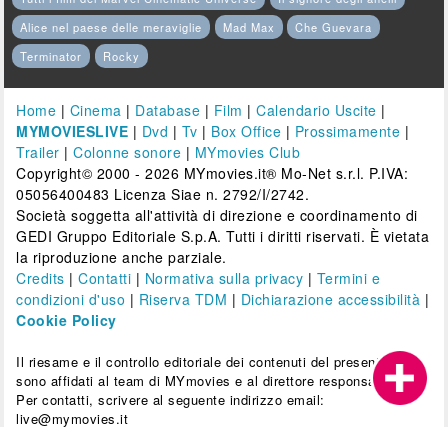
Alice nel paese delle meraviglie
Mad Max
Che Guevara
Terminator
Rocky
Home
|
Cinema
|
Database
|
Film
|
Calendario Uscite
|
MYMOVIESLIVE
|
Dvd
|
Tv
|
Box Office
|
Prossimamente
|
Trailer
|
Colonne sonore
|
MYmovies Club
Copyright© 2000 - 2026 MYmovies.it® Mo-Net s.r.l. P.IVA:
05056400483 Licenza Siae n. 2792/I/2742.
Società soggetta all'attività di direzione e coordinamento di
GEDI Gruppo Editoriale S.p.A. Tutti i diritti riservati. È vietata
la riproduzione anche parziale.
Credits
|
Contatti
|
Normativa sulla privacy
|
Termini e
condizioni d'uso
|
Riserva TDM
|
Dichiarazione accessibilità
|
Cookie Policy
Il riesame e il controllo editoriale dei contenuti del presente sito
sono affidati al team di MYmovies e al direttore responsabile.
Per contatti, scrivere al seguente indirizzo email:
live@mymovies.it