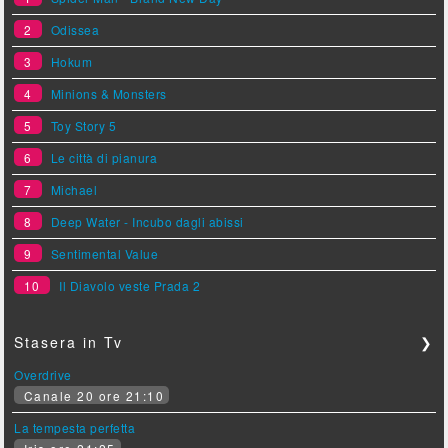
2
Odissea
3
Hokum
4
Minions & Monsters
5
Toy Story 5
6
Le città di pianura
7
Michael
8
Deep Water - Incubo dagli abissi
9
Sentimental Value
10
Il Diavolo veste Prada 2
Stasera in Tv
❯
Overdrive
Canale 20 ore 21:10
La tempesta perfetta