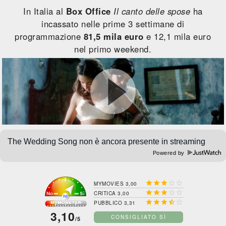
In Italia al
Box Office
Il canto delle spose
ha
incassato nelle prime 3 settimane di
programmazione
81,5 mila euro
e 12,1 mila euro
nel primo weekend.
Powered by





MYMOVIES 3,00





CRITICA 3,00





PUBBLICO 3,31
3,10
CONSIGLIATO SÌ
/5