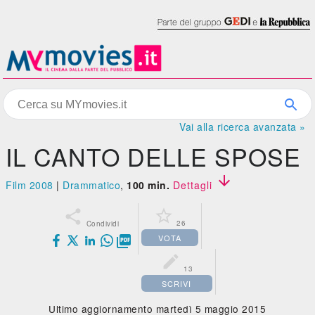
Vai alla ricerca avanzata »
IL CANTO DELLE SPOSE

Film 2008
|
Drammatico
,
100 min.
Dettagli


26
Condividi
VOTA


13
SCRIVI
Ultimo aggiornamento martedì 5 maggio 2015