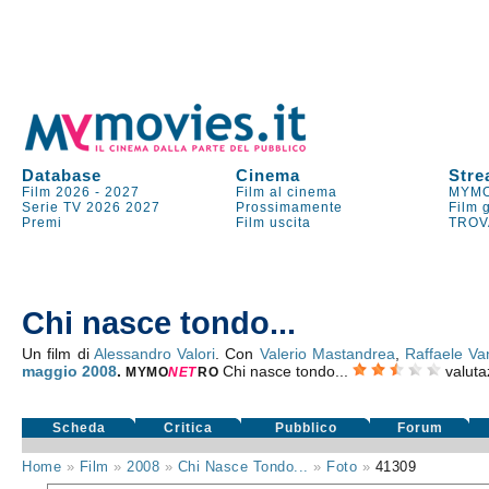
Database
Cinema
Stre
Film 2026
-
2027
Film al cinema
MYMO
Serie TV
2026
2027
Prossimamente
Film 
Premi
Film uscita
TROV
Chi nasce tondo...
Un film di
Alessandro Valori
. Con
Valerio Mastandrea
,
Raffaele Va
maggio 2008
.
Chi nasce tondo...
valut
MYMO
NE
T
RO
Scheda
Critica
Pubblico
Forum
Home
»
Film
»
2008
»
Chi Nasce Tondo...
»
Foto
»
41309