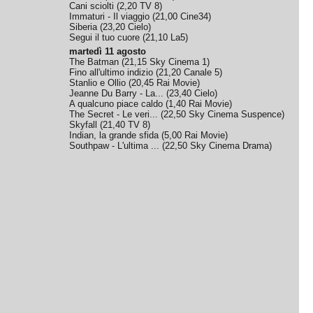
Cani sciolti
(
2,20
TV 8
)
Immaturi - Il viaggio
(
21,00
Cine34
)
Siberia
(
23,20
Cielo
)
Segui il tuo cuore
(
21,10
La5
)
martedì 11 agosto
The Batman
(
21,15
Sky Cinema 1
)
Fino all'ultimo indizio
(
21,20
Canale 5
)
Stanlio e Ollio
(
20,45
Rai Movie
)
Jeanne Du Barry - La...
(
23,40
Cielo
)
A qualcuno piace caldo
(
1,40
Rai Movie
)
The Secret - Le veri...
(
22,50
Sky Cinema Suspence
)
Skyfall
(
21,40
TV 8
)
Indian, la grande sfida
(
5,00
Rai Movie
)
Southpaw - L'ultima ...
(
22,50
Sky Cinema Drama
)