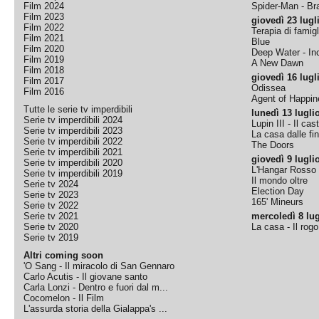
Film 2024
Spider-Man - B
Film 2023
giovedì 23 lugl
Film 2022
Terapia di famigl
Film 2021
Blue
Film 2020
Deep Water - Inc
Film 2019
A New Dawn
Film 2018
giovedì 16 lugl
Film 2017
Odissea
Film 2016
Agent of Happine
Tutte le serie tv imperdibili
lunedì 13 lugli
Serie tv imperdibili 2024
Lupin III - Il cas
Serie tv imperdibili 2023
La casa dalle fi
Serie tv imperdibili 2022
The Doors
Serie tv imperdibili 2021
giovedì 9 lugli
Serie tv imperdibili 2020
L'Hangar Rosso
Serie tv imperdibili 2019
Il mondo oltre
Serie tv 2024
Election Day
Serie tv 2023
165' Mineurs
Serie tv 2022
Serie tv 2021
mercoledì 8 lug
Serie tv 2020
La casa - Il rog
Serie tv 2019
Altri coming soon
'O Sang - Il miracolo di San Gennaro
Carlo Acutis - Il giovane santo
Carla Lonzi - Dentro e fuori dal m...
Cocomelon - Il Film
L'assurda storia della Gialappa's ...