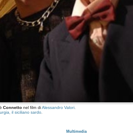
è
Connetto
nel film di
Alessandro Valori
.
rgia, il siciliano sardo
.
Multimedia