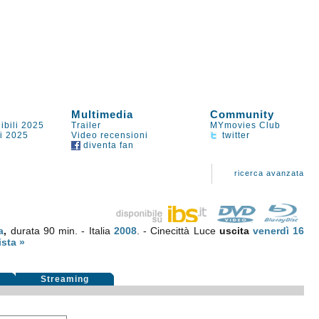
Multimedia
Community
ibili 2025
Trailer
MYmovies Club
li 2025
Video recensioni
twitter
diventa fan
ricerca avanzata
a
,
durata 90 min. - Italia
2008
. - Cinecittà Luce
uscita
venerdì 16
sta »
i
Streaming