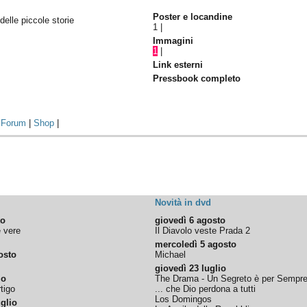
Poster e locandine
delle piccole storie
1
|
Immagini
1
|
Link esterni
Pressbook completo
|
Forum
|
Shop
|
Novità in dvd
to
giovedì 6 agosto
e vere
Il Diavolo veste Prada 2
mercoledì 5 agosto
osto
Michael
giovedì 23 luglio
io
The Drama - Un Segreto è per Sempr
tigo
... che Dio perdona a tutti
Los Domingos
glio