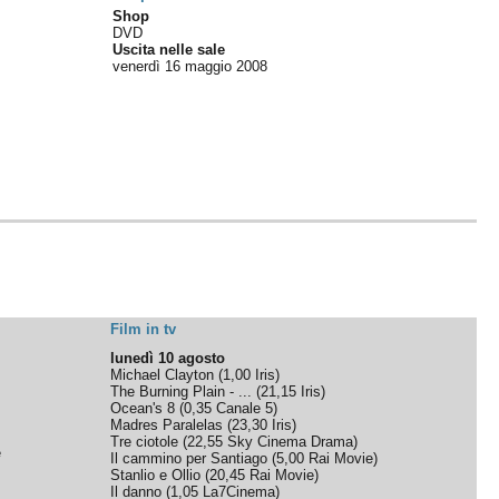
Shop
DVD
Uscita nelle sale
venerdì 16
maggio 2008
Film in tv
lunedì 10 agosto
Michael Clayton
(
1,00
Iris
)
The Burning Plain - ...
(
21,15
Iris
)
Ocean's 8
(
0,35
Canale 5
)
Madres Paralelas
(
23,30
Iris
)
Tre ciotole
(
22,55
Sky Cinema Drama
)
e
Il cammino per Santiago
(
5,00
Rai Movie
)
Stanlio e Ollio
(
20,45
Rai Movie
)
Il danno
(
1,05
La7Cinema
)