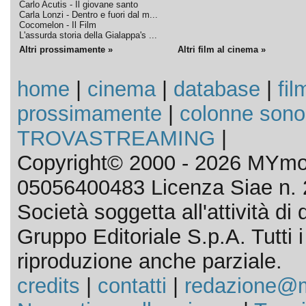
Carlo Acutis - Il giovane santo
Carla Lonzi - Dentro e fuori dal m...
Cocomelon - Il Film
L'assurda storia della Gialappa's ...
Altri prossimamente »
Altri film al cinema »
home
|
cinema
|
database
|
fil
prossimamente
|
colonne sono
TROVASTREAMING
|
Copyright© 2000 - 2026 MYmov
05056400483 Licenza Siae n. 
Società soggetta all'attività d
Gruppo Editoriale S.p.A. Tutti i d
riproduzione anche parziale.
credits
|
contatti
|
redazione@m