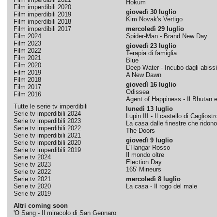
Hokum
Film imperdibili 2020
giovedì 30 luglio
Film imperdibili 2019
Kim Novak's Vertigo
Film imperdibili 2018
Film imperdibili 2017
mercoledì 29 luglio
Film 2024
Spider-Man - Brand New Day
Film 2023
giovedì 23 luglio
Film 2022
Terapia di famiglia
Film 2021
Blue
Film 2020
Deep Water - Incubo dagli abissi
Film 2019
A New Dawn
Film 2018
giovedì 16 luglio
Film 2017
Odissea
Film 2016
Agent of Happiness - Il Bhutan e 
Tutte le serie tv imperdibili
lunedì 13 luglio
Serie tv imperdibili 2024
Lupin III - Il castello di Cagliostr
Serie tv imperdibili 2023
La casa dalle finestre che ridono
Serie tv imperdibili 2022
The Doors
Serie tv imperdibili 2021
giovedì 9 luglio
Serie tv imperdibili 2020
L'Hangar Rosso
Serie tv imperdibili 2019
Il mondo oltre
Serie tv 2024
Election Day
Serie tv 2023
165' Mineurs
Serie tv 2022
Serie tv 2021
mercoledì 8 luglio
Serie tv 2020
La casa - Il rogo del male
Serie tv 2019
Altri coming soon
'O Sang - Il miracolo di San Gennaro