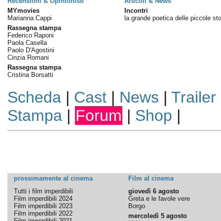
Recensioni & Opinionisti
Articoli & News
MYmovies
Incontri
Marianna Cappi
la grande poetica delle piccole sto
Rassegna stampa
Federico Raponi
Paola Casella
Paolo D'Agostini
Cinzia Romani
Rassegna stampa
Cristina Borsatti
Scheda
|
Cast
|
News
|
Trailer
Stampa
|
Forum
|
Shop
|
prossimamente al cinema
Film al cinema
Tutti i film imperdibili
giovedì 6 agosto
Film imperdibili 2024
Greta e le favole vere
Film imperdibili 2023
Borgo
Film imperdibili 2022
mercoledì 5 agosto
Film imperdibili 2021