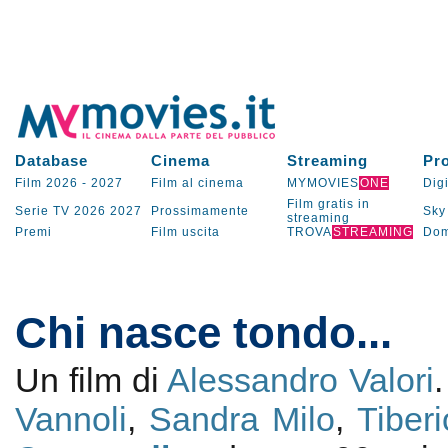
Database
Cinema
Streaming
Pr
Film 2026
-
2027
Film al cinema
MYMOVIES
ONE
Digi
Film gratis in
Serie TV
2026
2027
Prossimamente
Sky
streaming
Premi
Film uscita
TROVA
STREAMING
Dom
Chi nasce tondo...
Un film di
Alessandro Valori
Vannoli
,
Sandra Milo
,
Tiber