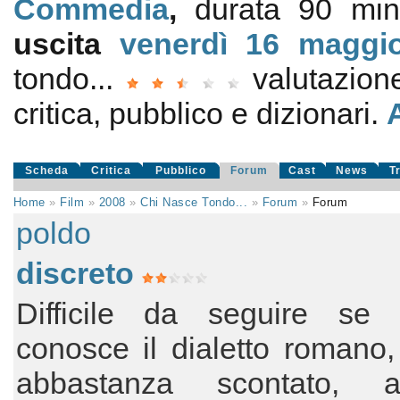
Commedia
,
durata 90 min
uscita
venerdì 16
maggi
tondo...
valutazio
critica, pubblico e dizionari.
Scheda
Critica
Pubblico
Forum
Cast
News
T
Home
»
Film
»
2008
»
Chi Nasce Tondo...
»
Forum
»
Forum
poldo
discreto
Difficile da seguire se
conosce il dialetto romano,
abbastanza scontato, a