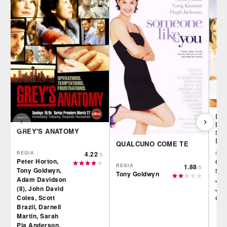
DE
HO
GREY'S ANATOMY
SE
LAN
QUALCUNO COME TE
REGIA
4.22
REG
/5
Peter Horton,
Cha
REGIA
1.88
/5
Tony Goldwyn,
Sha
Tony Goldwyn
Adam Davidson
Jef
(II), John David
Joh
Coles, Scott
Gro
Brazil, Darnell
Martin, Sarah
Pia Anderson,