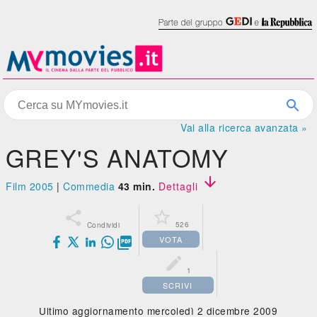
Vai alla ricerca avanzata »
GREY'S ANATOMY

Film 2005
|
Commedia
43 min.
Dettagli


526
Condividi
VOTA


1
SCRIVI
Ultimo aggiornamento mercoledì 2 dicembre 2009