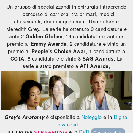
Un gruppo di specializzandi in chirurgia intraprende
il percorso di carriera, tra primari, medici
affascinanti, drammi quotidiani. Uno di loro è
Meredith Grey. La serie ha ottenuto 9 candidature e
vinto 2
Golden Globes
, 14 candidature e vinto un
premio ai
Emmy Awards
, 2 candidature e vinto un
premio ai
People's Choice Awar
, 1 candidatura a
CCTA
, 6 candidature e vinto 3
SAG Awards
, La
serie è stato premiato a
AFI Awards
,
Grey's Anatomy
è disponibile a
Noleggio
e in
Digital
Download
su
e in
DVD
TROVA
STREAMING
Compra subito