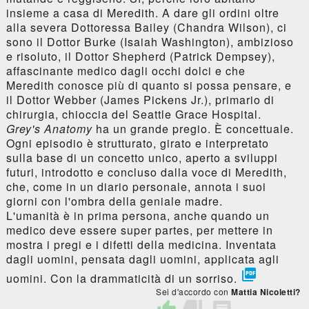
insieme a casa di Meredith. A dare gli ordini oltre
alla severa Dottoressa Bailey (Chandra Wilson), ci
sono il Dottor Burke (Isaiah Washington), ambizioso
e risoluto, il Dottor Shepherd (Patrick Dempsey),
affascinante medico dagli occhi dolci e che
Meredith conosce più di quanto si possa pensare, e
il Dottor Webber (James Pickens Jr.), primario di
chirurgia, chioccia del Seattle Grace Hospital.
Grey's Anatomy
ha un grande pregio. È concettuale.
Ogni episodio è strutturato, girato e interpretato
sulla base di un concetto unico, aperto a sviluppi
futuri, introdotto e concluso dalla voce di Meredith,
che, come in un diario personale, annota i suoi
giorni con l'ombra della geniale madre.
L'umanità è in prima persona, anche quando un
medico deve essere super partes, per mettere in
mostra i pregi e i difetti della medicina. Inventata
dagli uomini, pensata dagli uomini, applicata agli

uomini. Con la drammaticità di un sorriso.
Sei d'accordo con
Mattia Nicoletti?