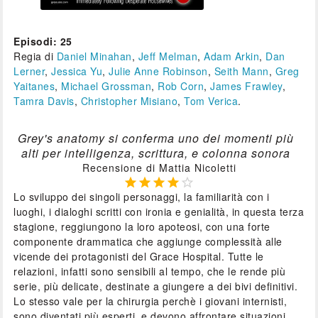
Episodi: 25
Regia di
Daniel Minahan
,
Jeff Melman
,
Adam Arkin
,
Dan
Lerner
,
Jessica Yu
,
Julie Anne Robinson
,
Seith Mann
,
Greg
Yaitanes
,
Michael Grossman
,
Rob Corn
,
James Frawley
,
Tamra Davis
,
Christopher Misiano
,
Tom Verica
.
Grey's anatomy
si conferma uno dei momenti più
alti per intelligenza, scrittura, e colonna sonora
Recensione di Mattia Nicoletti





Lo sviluppo dei singoli personaggi, la familiarità con i
luoghi, i dialoghi scritti con ironia e genialità, in questa terza
stagione, reggiungono la loro apoteosi, con una forte
componente drammatica che aggiunge complessità alle
vicende dei protagonisti del Grace Hospital. Tutte le
relazioni, infatti sono sensibili al tempo, che le rende più
serie, più delicate, destinate a giungere a dei bivi definitivi.
Lo stesso vale per la chirurgia perchè i giovani internisti,
sono diventati più esperti, e devono affrontare situazioni