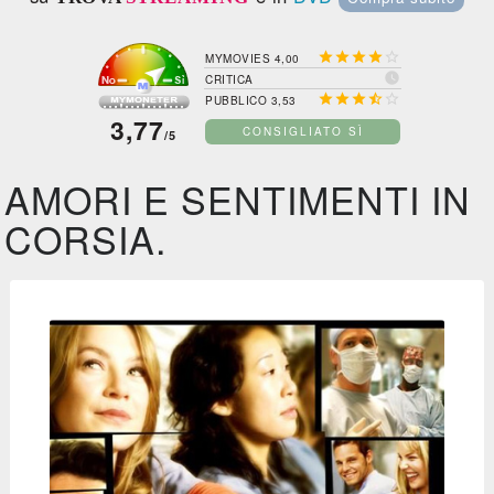





MYMOVIES 4,00

CRITICA





PUBBLICO 3,53
3,77
CONSIGLIATO SÌ
/5
AMORI E SENTIMENTI IN
CORSIA.