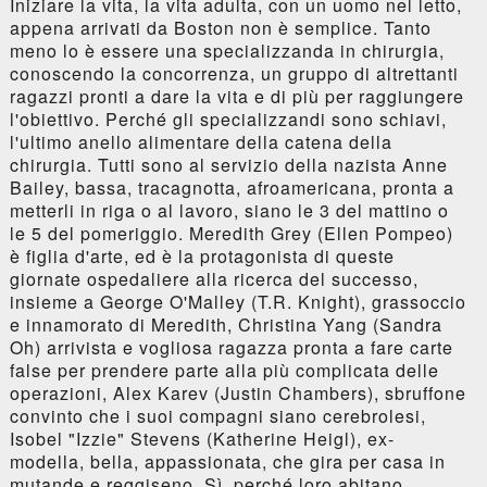
Iniziare la vita, la vita adulta, con un uomo nel letto,
appena arrivati da Boston non è semplice. Tanto
meno lo è essere una specializzanda in chirurgia,
conoscendo la concorrenza, un gruppo di altrettanti
ragazzi pronti a dare la vita e di più per raggiungere
l'obiettivo. Perché gli specializzandi sono schiavi,
l'ultimo anello alimentare della catena della
chirurgia. Tutti sono al servizio della nazista Anne
Bailey, bassa, tracagnotta, afroamericana, pronta a
metterli in riga o al lavoro, siano le 3 del mattino o
le 5 del pomeriggio. Meredith Grey (Ellen Pompeo)
è figlia d'arte, ed è la protagonista di queste
giornate ospedaliere alla ricerca del successo,
insieme a George O'Malley (T.R. Knight), grassoccio
e innamorato di Meredith, Christina Yang (Sandra
Oh) arrivista e vogliosa ragazza pronta a fare carte
false per prendere parte alla più complicata delle
operazioni, Alex Karev (Justin Chambers), sbruffone
convinto che i suoi compagni siano cerebrolesi,
Isobel "Izzie" Stevens (Katherine Heigl), ex-
modella, bella, appassionata, che gira per casa in
mutande e reggiseno. Sì, perché loro abitano