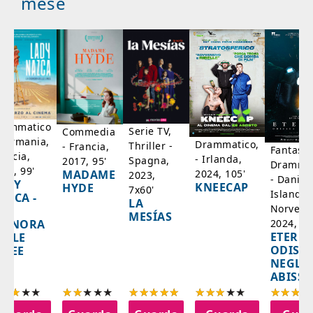
mese
rammatico
Serie TV,
Commedia
 Germania,
Drammatico,
Thriller -
- Francia,
Fantasci
rancia,
- Irlanda,
Spagna,
2017, 95'
Drammat
025, 99'
2024, 105'
MADAME
2023,
- Danim
ADY
KNEECAP
HYDE
7x60'
Islanda,
AZCA -
LA
Norvegi
A
MESÍAS
IGNORA
2024, 10
ETERNA
ELLE
ODISS
INEE
NEGLI
ABISSI