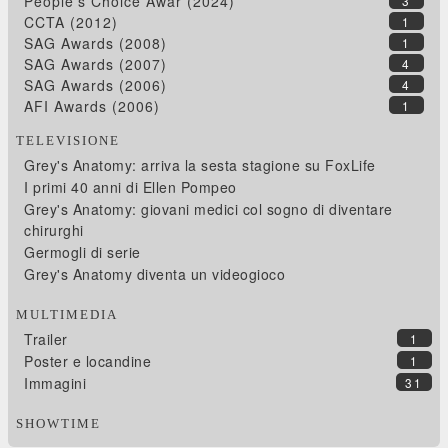
People's Choice Awar (2024)
3
CCTA (2012)
1
SAG Awards (2008)
1
SAG Awards (2007)
4
SAG Awards (2006)
4
AFI Awards (2006)
1
TELEVISIONE
Grey's Anatomy: arriva la sesta stagione su FoxLife
I primi 40 anni di Ellen Pompeo
Grey's Anatomy: giovani medici col sogno di diventare
chirurghi
Germogli di serie
Grey's Anatomy diventa un videogioco
MULTIMEDIA
Trailer
1
Poster e locandine
1
Immagini
31
SHOWTIME