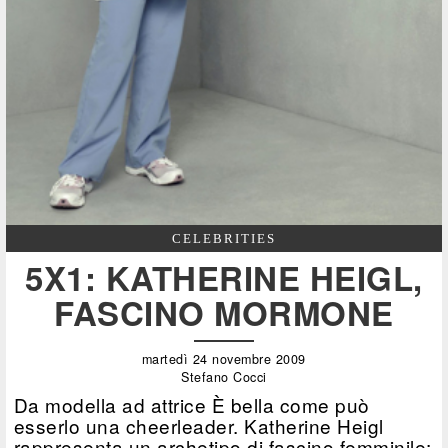
CELEBRITIES
5X1: KATHERINE HEIGL,
FASCINO MORMONE
martedì 24 novembre 2009
Stefano Cocci
Da modella ad attrice È bella come può
esserlo una cheerleader. Katherine Heigl
rappresenta un archetipo di fascino femminile: