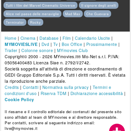
Tutti i film del Marvel Cinematic Universe
Il signore degli anelli
Alice nel paese delle meraviglie
Mad Max
Che Guevara
Terminator
Rocky
Home
|
Cinema
|
Database
|
Film
|
Calendario Uscite
|
MYMOVIESLIVE
|
Dvd
|
Tv
|
Box Office
|
Prossimamente
|
Trailer
|
Colonne sonore
|
MYmovies Club
Copyright© 2000 - 2026 MYmovies.it® Mo-Net s.r.l. P.IVA:
05056400483 Licenza Siae n. 2792/I/2742.
Società soggetta all'attività di direzione e coordinamento di
GEDI Gruppo Editoriale S.p.A. Tutti i diritti riservati. È vietata
la riproduzione anche parziale.
Credits
|
Contatti
|
Normativa sulla privacy
|
Termini e
condizioni d'uso
|
Riserva TDM
|
Dichiarazione accessibilità
|
Cookie Policy
Il riesame e il controllo editoriale dei contenuti del presente sito
sono affidati al team di MYmovies e al direttore responsabile.
Per contatti, scrivere al seguente indirizzo email:
live@mymovies.it