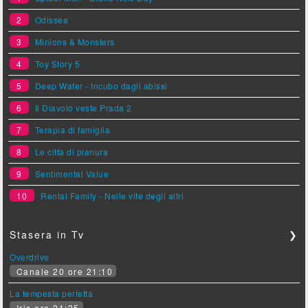
2
Odissea
3
Minions & Monsters
4
Toy Story 5
5
Deep Water - Incubo dagli abissi
6
Il Diavolo veste Prada 2
7
Terapia di famiglia
8
Le città di pianura
9
Sentimental Value
10
Rental Family - Nelle vite degli altri
Stasera in Tv
❯
Overdrive
Canale 20 ore 21:10
La tempesta perfetta
Iris ore 21:25