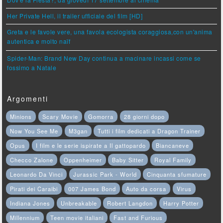
Her Private Hell, il trailer ufficiale del film [HD]
Greta e le favole vere, una favola ecologista coraggiosa,con un'anima
autentica e molto naïf
Spider-Man: Brand New Day continua a macinare incassi come se
fossimo a Natale
Argomenti
Minions
Scary Movie
Gomorra
28 giorni dopo
Now You See Me
M3gan
Tutti i film dedicati a Dragon Trainer
Opus
I film e le serie ispirate a Il gattopardo
Biancaneve
Checco Zalone
Oppenheimer
Baby Sitter
Royal Family
Leonardo Da Vinci
Jurassic Park - World
Cinquanta sfumature
Pirati dei Caraibi
007 James Bond
Auto da corsa
Virus
Indiana Jones
Unbreakable
Robert Langdon
Harry Potter
Millennium
Teen movie italiani
Fast and Furious