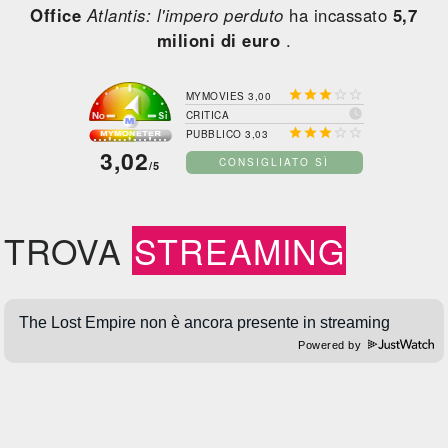
Office
Atlantis: l'impero perduto
ha incassato
5,7
milioni di euro
.





MYMOVIES 3,00

CRITICA





PUBBLICO 3,03
3,02
CONSIGLIATO SÌ
/5
TROVA
STREAMING
Powered by