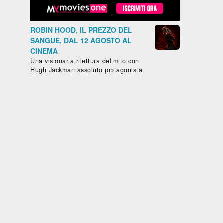
Messico,
2024, 101'
2022, 122'
2023, 102
LA
IL
MON
Paesi Bassi,
GAZZA
CAFTANO
CRIME -
Cile, 2025,
ROBIN HOOD, IL PREZZO DEL
LADRA
BLU
COLPEV
85'
SANGUE, DAL 12 AGOSTO AL
SONO I
IL
CINEMA
SENTIERO
Una visionaria rilettura del mito con
afico -
AZZURRO
Hugh Jackman assoluto protagonista.
ia,
o, 2024,
IVINA
RANCIA
RAH
NHARDT
uarda
Guarda
Guarda
Guarda
Guar
ubito
subito
subito
subito
subit