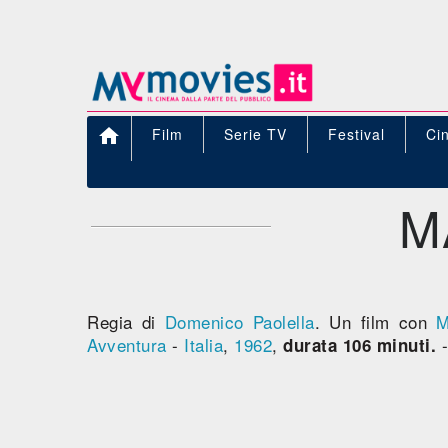

Film
Serie TV
Festival
Ci
M
Regia di
Domenico Paolella
. Un film con
M
Avventura
-
Italia
,
1962
,
durata 106 minuti.