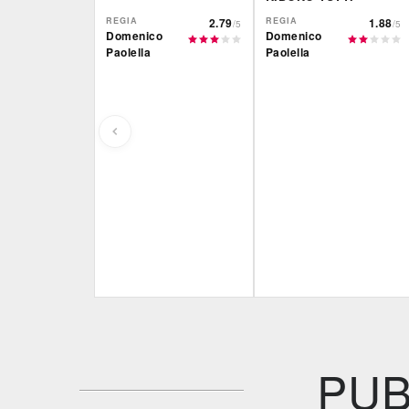
REGIA
2.79
REGIA
1.88
/5
/5
Domenico
Domenico
Paolella
Paolella
IBS
Film&More
DVD
DVD
IBS
DVD
PUB
Feltrinelli
DVD