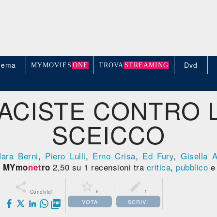
nema
Dvd
MYMOVIE
S
ONE
TROV
A
STREAMING
ACISTE CONTRO 
SCEICCO
ara Berni
,
Piero Lulli
,
Erno Crisa
,
Ed Fury
,
Gisella 
-
2,50 su 1 recensioni tra
critica
,
pubblico
e 
MYmo
net
ro



6
1
Condividi
VOTA
SCRIVI
