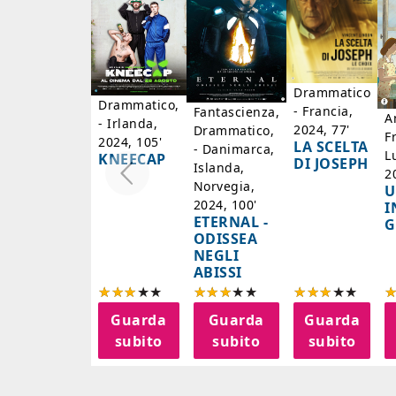
Drammatico
Drammatico,
- Francia,
Fantascienza,
A
- Irlanda,
2024, 77'
Drammatico,
F
2024, 105'
LA SCELTA
- Danimarca,
L
KNEECAP
DI JOSEPH
Islanda,
2
Norvegia,
U
2024, 100'
I
ETERNAL -
G
ODISSEA
NEGLI
ABISSI
Guarda
Guarda
Guarda
subito
subito
subito