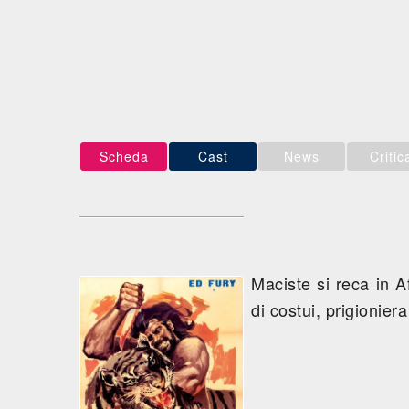
Scheda
Cast
News
Critic
Maciste si reca in A
di costui, prigionier