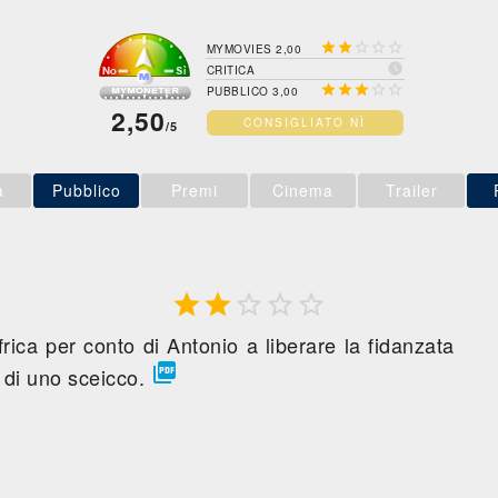





MYMOVIES 2,00

CRITICA





PUBBLICO 3,00
2,50
CONSIGLIATO NÌ
/5
a
Pubblico
Premi
Cinema
Trailer





frica per conto di Antonio a liberare la fidanzata

a di uno sceicco.