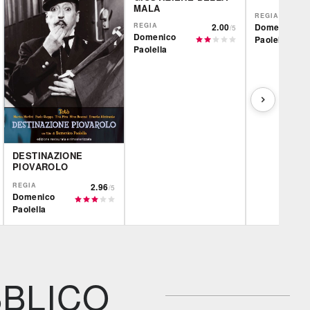
MALA
REGIA
REGIA
2.00
Domenico
/5
Domenico
Paolella
Paolella
DESTINAZIONE
PIOVAROLO
REGIA
2.96
/5
Domenico
Paolella
CG | tv
Film&More
IBS
DVD
DVD
IBS
IBS
Feltrinelli
DVD
DVD
BLICO
Feltrinelli
Feltrinelli
DVD
DVD