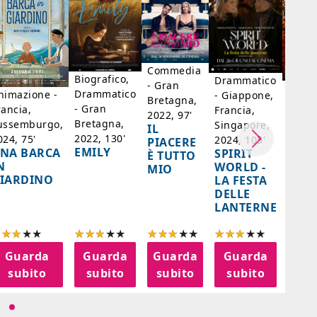
Commedia
Biografico,
Drammatico
- Gran
Biogr
Drammatico
nimazione -
- Giappone,
Bretagna,
Franc
- Gran
rancia,
Francia,
2022, 97'
Belgi
Bretagna,
ussemburgo,
Singapore,
IL
98'
2022, 130'
024, 75'
2024, 105'
PIACERE
LA D
EMILY
NA BARCA
SPIRIT
È TUTTO
DI F
N
WORLD -
MIO
- SA
IARDINO
LA FESTA
BER
DELLE
LANTERNE
Guarda
Guarda
Guarda
Guarda
G
subito
subito
subito
subito
s