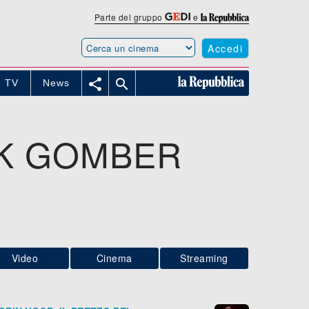
Parte del gruppo
e
Accedi


TV
News
EK GOMBER
Video
Cinema
Streaming