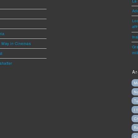
La 
Ad
Loc
aff
via
Ins
he Way in Cinemas
Gra
mil
st
shatter
Ar
Mi
N
Tu
I 
C
Ro
Ci