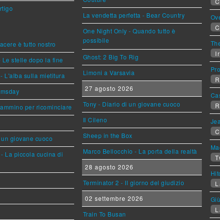
C
rtigo
La vendetta perfetta - Bear Country
Ov
C
One Night Only - Quando tutto è
possibile
The
piacere è tutto nostro
Ir
Ghost: 2 Big To Rig
 Le stelle dopo la fine
Pr
Limoni a Varsavia
L'alba sulla mietitura
R
27 agosto 2026
omsday
Ca
Tony - Diario di un giovane cuoco
R
cammino per ricominciare
Il Cileno
Jea
C
Sheep in the Box
i un giovane cuoco
Mag
Marco Bellocchio - La porta della realtà
- La piccola cucina di
T
28 agosto 2026
Hi
Terminator 2 - Il giorno del giudizio
L
02 settembre 2026
Giù
L
Train To Busan