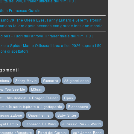
Città dei Vivi, il trailer ufficiale del film [HD]
dio a Francesco Guccini
arno 79: The Green Eyes, Fanny Liatard e Jérémy Trouilh
rontano la loro opera seconda con grande tensione morale
idious - Fuori dall'altrove, il trailer finale del film [HD]
zie a Spider-Man e Odissea il box office 2026 supera i 50
ioni di spettatori
gomenti
nions
Scary Movie
Gomorra
28 giorni dopo
ow You See Me
M3gan
tti i film dedicati a Dragon Trainer
Opus
film e le serie ispirate a Il gattopardo
Biancaneve
hecco Zalone
Oppenheimer
Baby Sitter
yal Family
Leonardo Da Vinci
Jurassic Park - World
nquanta sfumature
Pirati dei Caraibi
007 James Bond