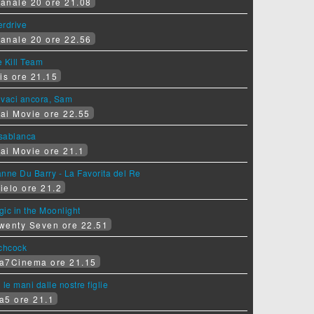
anale 20 ore 21.08
erdrive
anale 20 ore 22.56
 Kill Team
is ore 21.15
ovaci ancora, Sam
ai Movie ore 22.55
sablanca
ai Movie ore 21.1
nne Du Barry - La Favorita del Re
ielo ore 21.2
ic in the Moonlight
wenty Seven ore 22.51
tchcock
a7Cinema ore 21.15
 le mani dalle nostre figlie
a5 ore 21.1