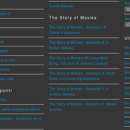
Ric
Sunny Dancer
C
esimi 2
The Story of Movies
Jea
C
The Story of Movies - Episodio IX:
Calcio e campioni
Ul
ud
The Story of Movies - Episodio 8: Il
Fer
thriller italiano
ppello
Mar
The Story of Movies VII: Jung Woo-
a ai fiori
Cou
Sung, 100 anni di cinema coreano
torno
Nim
The Story of Movies - Episodio 6: Enzo
of 
ta notte
D'Alò, il cinema d'animazione
Loc
The Story of Movies - Episodio 5: Il
iunti
mar
comico italiano
Film
Coy
The Story of Movies - Episodio 4: Italian
a della Gialappa's Band
families
Hok
sistant - Anatomia di un
Sta