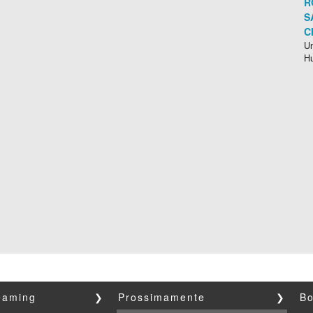
R
S
C
Un
H
reaming
❯
Prossimamente
❯
Bo