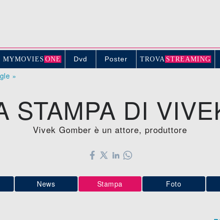
Dvd
Poster
MYMOVIE
S
ONE
TROV
A
STREAMING
ogle »
 STAMPA DI VIV
Vivek Gomber è un attore, produttore
News
Stampa
Foto