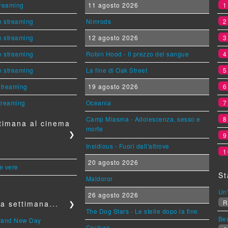
streaming
11 agosto 2026
n streaming
Nimrods
n streaming
12 agosto 2026
n streaming
Robin Hood - Il prezzo del sangue
n streaming
La fine di Oak Street
 streaming
19 agosto 2026
streaming
Oceania
Camp Miasma - Adolescenza, sesso e
timana al cinema
morte
❯
Insidious - Fuori dall'altrove
1
20 agosto 2026
le vere
St
Maldoror
Un'
26 agosto 2026
R
a settimana...
❯
The Dog Stars - Le stelle dopo la fine
Be
Brand New Day
Couture