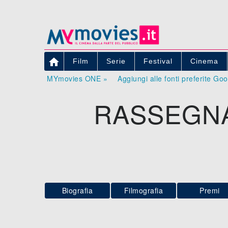

Film
Serie
Festival
Cinema
MYmovies ONE »
Aggiungi alle fonti preferite Go
RASSEGNA
Biografia
Filmografia
Premi