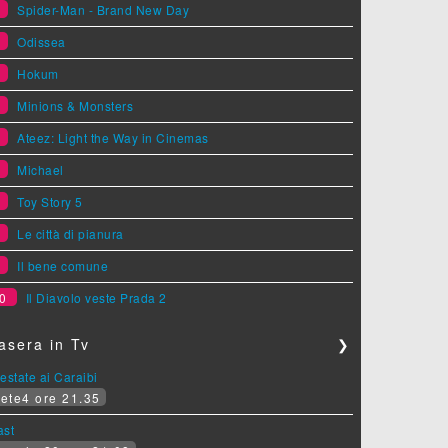
1
Spider-Man - Brand New Day
2
Odissea
3
Hokum
4
Minions & Monsters
5
Ateez: Light the Way in Cinemas
6
Michael
7
Toy Story 5
8
Le città di pianura
9
Il bene comune
0
Il Diavolo veste Prada 2
asera in Tv
❯
estate ai Caraibi
ete4 ore 21.35
ast