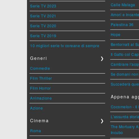
Calle Malaga
Serie TV 2023
Amori e Incant
Serie TV 2021
Palestina 36
Serie TV 2020
Hope
Serie TV 2019
Bentornati al S
10 migliori serie tv coreane di sempre
Il Gatto col Ca
Generi
❯
Cambiare l'acqu
Commedie
Se domani non 
Film Thriller
Succederà ques
Film Horror
Appena agg
Animazione
Cocomelon - Il 
Azione
L'assurda stori
Cinema
❯
The Mortuary As
Roma
Incubo