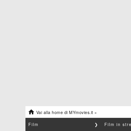

Vai alla home di MYmovies.it »
Film
❯
Film in st