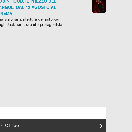
OBIN HOOD, IL PREZZO DEL
ANGUE, DAL 12 AGOSTO AL
INEMA
a visionaria rilettura del mito con
ugh Jackman assoluto protagonista.
x Office
❯