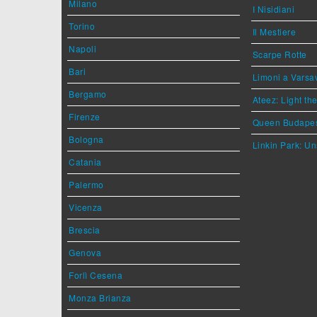
Milano
I Nisidiani
Torino
Il Mestiere
Napoli
Scarpe Rotte
Bari
Limoni a Varsa
Bergamo
Ateez: Light t
Firenze
Queen Budape
Bologna
Linkin Park: Un
Catania
Palermo
Vicenza
Brescia
Genova
Forlì Cesena
Monza Brianza