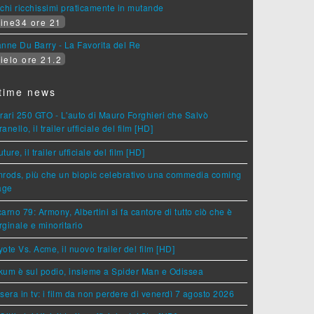
chi ricchissimi praticamente in mutande
ine34 ore 21
nne Du Barry - La Favorita del Re
ielo ore 21.2
time news
rari 250 GTO - L'auto di Mauro Forghieri che Salvò
anello, il trailer ufficiale del film [HD]
ture, il trailer ufficiale del film [HD]
rods, più che un biopic celebrativo una commedia coming
age
arno 79: Armony, Albertini si fa cantore di tutto ciò che è
ginale e minoritario
ote Vs. Acme, il nuovo trailer del film [HD]
um è sul podio, insieme a Spider Man e Odissea
sera in tv: i film da non perdere di venerdì 7 agosto 2026