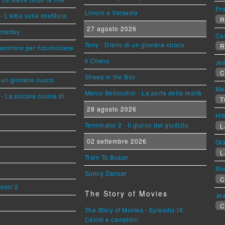
Pr
Limoni a Varsavia
L'alba sulla mietitura
R
27 agosto 2026
omsday
Ca
Tony - Diario di un giovane cuoco
R
cammino per ricominciare
Il Cileno
Jea
C
Sheep in the Box
i un giovane cuoco
Mag
Marco Bellocchio - La porta della realtà
- La piccola cucina di
T
28 agosto 2026
Hi
Terminator 2 - Il giorno del giudizio
L
02 settembre 2026
Giù
L
Train To Busan
Ric
Sunny Dancer
C
esimi 2
The Story of Movies
Jea
C
The Story of Movies - Episodio IX:
Calcio e campioni