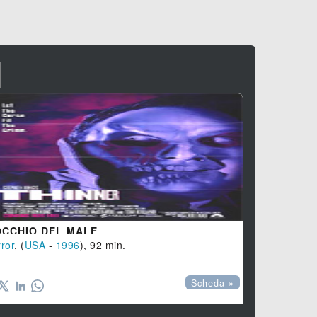
I
OCCHIO DEL MALE
INCUBI
ror
, (
USA
-
1996
), 92 min.
Horror
, (
USA




Scheda »