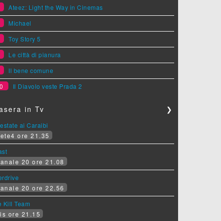
5
Ateez: Light the Way in Cinemas
6
Michael
7
Toy Story 5
8
Le città di pianura
9
Il bene comune
0
Il Diavolo veste Prada 2
asera in Tv
❯
estate ai Caraibi
ete4 ore 21.35
ast
anale 20 ore 21.08
erdrive
anale 20 ore 22.56
 Kill Team
is ore 21.15