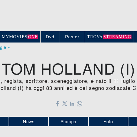
Dvd
Poster
MYMOVIE
S
ONE
TROV
A
STREAMING
ogle »
TOM HOLLAND (I)
e, regista, scrittore, sceneggiatore, è nato il 11 lug
olland (I) ha oggi 83 anni ed è del segno zodiacale C
News
Stampa
Foto