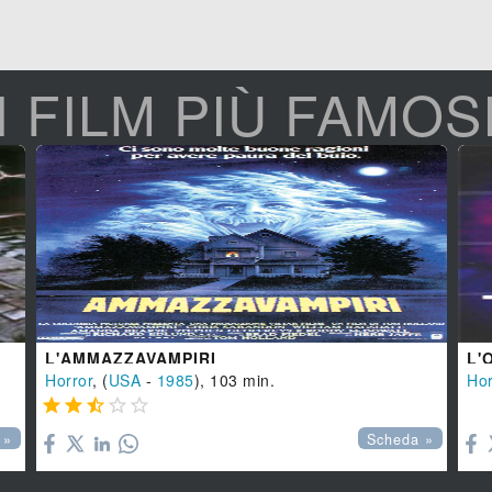
I FILM PIÙ FAMOS
L'AMMAZZAVAMPIRI
L'
Horror
, (
USA
-
1985
), 103 min.
Hor






 »
Scheda »