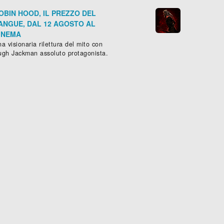
OBIN HOOD, IL PREZZO DEL
ANGUE, DAL 12 AGOSTO AL
INEMA
a visionaria rilettura del mito con
ugh Jackman assoluto protagonista.
SSATION
rror
, (
USA
-
2013
)
HATCHET II
Horror
, (
USA
-
2010
)
Scheda »

Sched