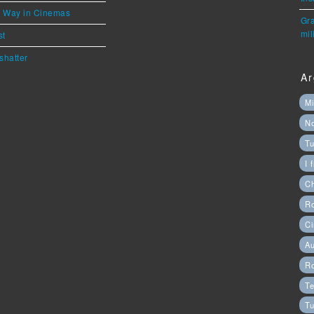
he Way in Cinemas
Gra
mil
st
shatter
Ar
Mi
N
Tu
I 
C
Ro
Ci
Au
R
Te
Tu