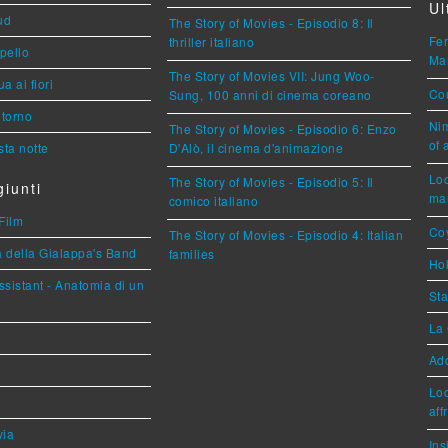
Ul
ud
The Story of Movies - Episodio 8: Il
Fer
thriller italiano
ppello
Mar
The Story of Movies VII: Jung Woo-
a ai fiori
Cou
Sung, 100 anni di cinema coreano
torno
Nim
The Story of Movies - Episodio 6: Enzo
of 
ta notte
D'Alò, il cinema d'animazione
Loc
The Story of Movies - Episodio 5: Il
iunti
mar
comico italiano
Film
Coy
The Story of Movies - Episodio 4: Italian
a della Gialappa's Band
families
Hok
sistant - Anatomia di un
Sta
La 
Ad
Loc
aff
via
Ins