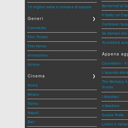
Bentornati al S
10 migliori serie tv coreane di sempre
Il Gatto col Ca
Generi
❯
Cambiare l'acqu
Commedie
Se domani non 
Film Thriller
Succederà ques
Film Horror
Appena agg
Animazione
Cocomelon - Il 
Azione
L'assurda stori
Cinema
❯
The Mortuary As
Roma
Incubo
Milano
I Nisidiani
Torino
Il Mestiere
Napoli
Scarpe Rotte
Bari
Limoni a Varsa