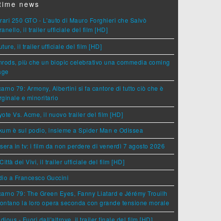
time news
rari 250 GTO - L'auto di Mauro Forghieri che Salvò
anello, il trailer ufficiale del film [HD]
ture, il trailer ufficiale del film [HD]
rods, più che un biopic celebrativo una commedia coming
age
arno 79: Armony, Albertini si fa cantore di tutto ciò che è
ginale e minoritario
ote Vs. Acme, il nuovo trailer del film [HD]
um è sul podio, insieme a Spider Man e Odissea
sera in tv: i film da non perdere di venerdì 7 agosto 2026
Città dei Vivi, il trailer ufficiale del film [HD]
dio a Francesco Guccini
arno 79: The Green Eyes, Fanny Liatard e Jérémy Trouilh
rontano la loro opera seconda con grande tensione morale
idious - Fuori dall'altrove, il trailer finale del film [HD]