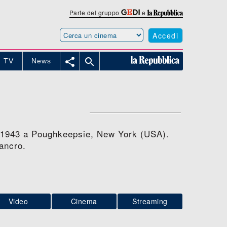
Parte del gruppo
e
Accedi


TV
News
lio 1943 a Poughkeepsie, New York (USA).
ancro.
Video
Cinema
Streaming