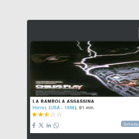
LA BAMBOLA ASSASSINA
Horror
, (
USA
-
1988
), 91 min.





Scheda