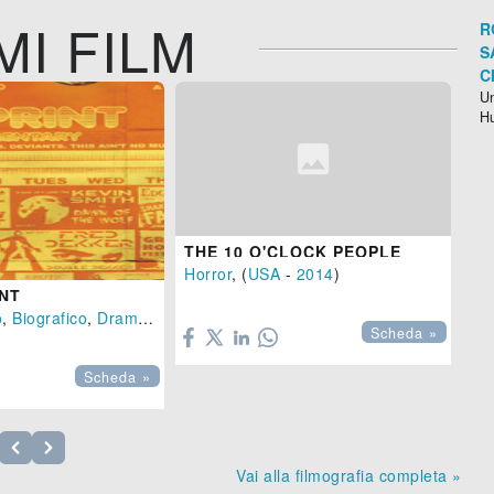
MI FILM
R
S
C
Un
H
98 min.
THE 10 O'CLOCK PEOPLE
CE
Horror
, (
USA
-
2014
)
Ho
INT


o
,
Biografico
,
Drammatico
- ( -
2014
), 86 min.
Scheda »
Scheda »
Vai alla filmografia completa »