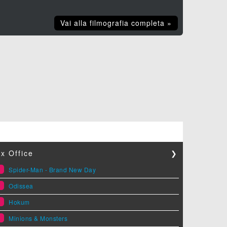
Vai alla filmografia completa »
x Office
❯
1
Spider-Man - Brand New Day
2
Odissea
3
Hokum
4
Minions & Monsters