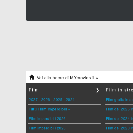

Vai alla home di MYmovies.it »
Film
❯
Film in st
2027
-
2026
-
2025
-
2024
Film gratis in 
Tutti i film imperdibili »
Film del 2025 i
Film imperdibili 2026
Film del 2024 i
Film imperdibili 2025
Film del 2023 i