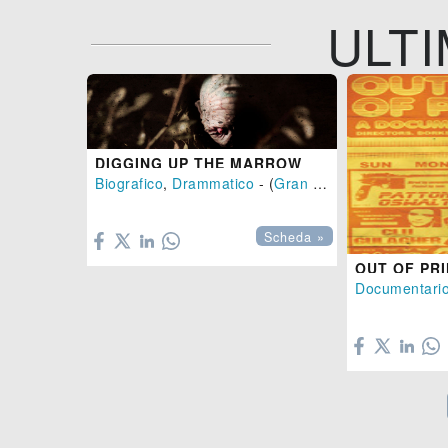
ULTI
DIGGING UP THE MARROW
Biografico
,
Drammatico
- (
Gran Bretagna
-
2014
), 

Scheda »
OUT OF PR
Documentari
