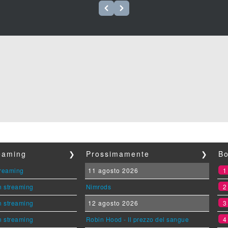
reaming
❯
Prossimamente
❯
Bo
streaming
11 agosto 2026
n streaming
Nimrods
n streaming
12 agosto 2026
n streaming
Robin Hood - Il prezzo del sangue