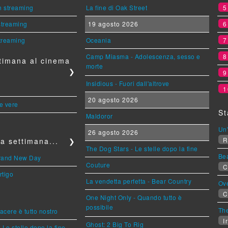
n streaming
La fine di Oak Street
 streaming
19 agosto 2026
streaming
Oceania
Camp Miasma - Adolescenza, sesso e
timana al cinema
morte
❯
Insidious - Fuori dall'altrove
1
20 agosto 2026
le vere
St
Maldoror
Un'
26 agosto 2026
R
a settimana...
❯
The Dog Stars - Le stelle dopo la fine
Be
Brand New Day
Couture
C
rtigo
La vendetta perfetta - Bear Country
Ov
C
One Night Only - Quando tutto è
possibile
The
piacere è tutto nostro
Ir
Ghost: 2 Big To Rig
 Le stelle dopo la fine