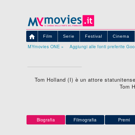

Film
Serie
Festival
Cinema
MYmovies ONE »
Aggiungi alle fonti preferite Go
Tom Holland (I) è un attore statunitens
Tom H
Biografia
Filmografia
Premi