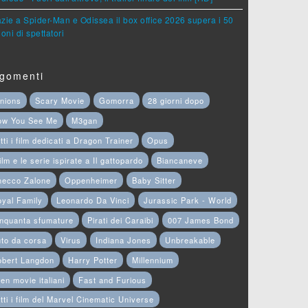
zie a Spider-Man e Odissea il box office 2026 supera i 50
ioni di spettatori
gomenti
nions
Scary Movie
Gomorra
28 giorni dopo
ow You See Me
M3gan
tti i film dedicati a Dragon Trainer
Opus
film e le serie ispirate a Il gattopardo
Biancaneve
hecco Zalone
Oppenheimer
Baby Sitter
yal Family
Leonardo Da Vinci
Jurassic Park - World
nquanta sfumature
Pirati dei Caraibi
007 James Bond
to da corsa
Virus
Indiana Jones
Unbreakable
obert Langdon
Harry Potter
Millennium
en movie italiani
Fast and Furious
tti i film del Marvel Cinematic Universe