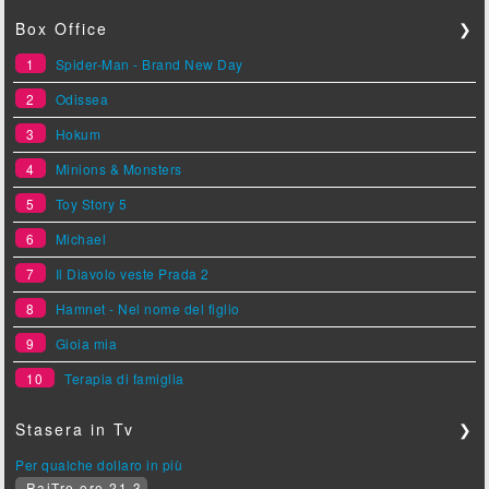
Box Office
❯
1
Spider-Man - Brand New Day
2
Odissea
3
Hokum
4
Minions & Monsters
5
Toy Story 5
6
Michael
7
Il Diavolo veste Prada 2
8
Hamnet - Nel nome del figlio
9
Gioia mia
10
Terapia di famiglia
Stasera in Tv
❯
Per qualche dollaro in più
RaiTre ore 21.3