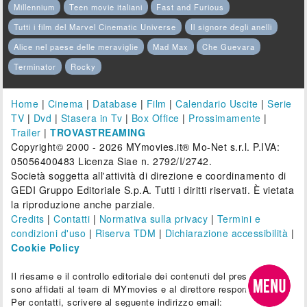
Millennium
Teen movie italiani
Fast and Furious
Tutti i film del Marvel Cinematic Universe
Il signore degli anelli
Alice nel paese delle meraviglie
Mad Max
Che Guevara
Terminator
Rocky
Home
|
Cinema
|
Database
|
Film
|
Calendario Uscite
|
Serie
TV
|
Dvd
|
Stasera in Tv
|
Box Office
|
Prossimamente
|
Trailer
|
TROVASTREAMING
Copyright© 2000 - 2026 MYmovies.it® Mo-Net s.r.l. P.IVA:
05056400483 Licenza Siae n. 2792/I/2742.
Società soggetta all'attività di direzione e coordinamento di
GEDI Gruppo Editoriale S.p.A. Tutti i diritti riservati. È vietata
la riproduzione anche parziale.
Credits
|
Contatti
|
Normativa sulla privacy
|
Termini e
condizioni d'uso
|
Riserva TDM
|
Dichiarazione accessibilità
|
Cookie Policy
Il riesame e il controllo editoriale dei contenuti del presente sito
sono affidati al team di MYmovies e al direttore responsabile.
Per contatti, scrivere al seguente indirizzo email: