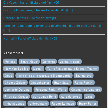
Clayface, il trailer ufficiale del film [HD]
Godzilla Minus Zero, il teaser trailer del film [HD]
Serpenti, il trailer ufficiale del film [HD]
Lorenzo - L'incredibile avventura di Jovanotti, il trailer ufficiale del film
[HD]
Normal, il trailer ufficiale del film [HD]
Argomenti
Minions
Scary Movie
Gomorra
28 giorni dopo
Now You See Me
M3gan
Tutti i film dedicati a Dragon Trainer
Opus
I film e le serie ispirate a Il gattopardo
Biancaneve
Checco Zalone
Oppenheimer
Baby Sitter
Royal Family
Leonardo Da Vinci
Jurassic Park - World
Cinquanta sfumature
Pirati dei Caraibi
007 James Bond
Auto da corsa
Virus
Indiana Jones
Unbreakable
Robert Langdon
Harry Potter