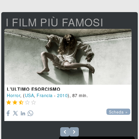
I FILM PIÙ FAMOSI
L'ULTIMO ESORCISMO
Horror
, (
USA
,
Francia
-
2010
), 87 min.





Scheda »