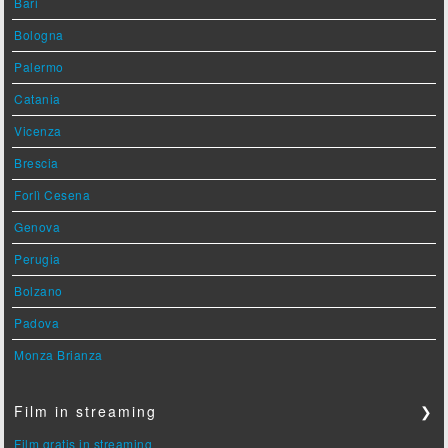
Bari
Bologna
Palermo
Catania
Vicenza
Brescia
Forlì Cesena
Genova
Perugia
Bolzano
Padova
Monza Brianza
Film in streaming
❯
Film gratis in streaming