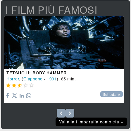
I FILM PIÙ FAMOSI
TETSUO II: BODY HAMMER
Horror
, (
Giappone
-
1991
), 85 min.





Scheda »
Vai alla filmografia completa »