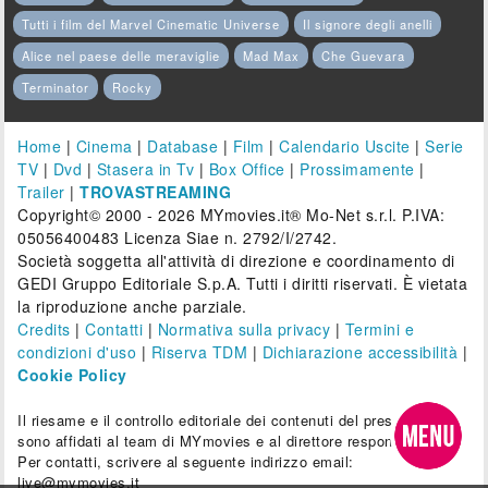
Tutti i film del Marvel Cinematic Universe
Il signore degli anelli
Alice nel paese delle meraviglie
Mad Max
Che Guevara
Terminator
Rocky
Home
|
Cinema
|
Database
|
Film
|
Calendario Uscite
|
Serie
TV
|
Dvd
|
Stasera in Tv
|
Box Office
|
Prossimamente
|
Trailer
|
TROVASTREAMING
Copyright© 2000 - 2026 MYmovies.it® Mo-Net s.r.l. P.IVA:
05056400483 Licenza Siae n. 2792/I/2742.
Società soggetta all'attività di direzione e coordinamento di
GEDI Gruppo Editoriale S.p.A. Tutti i diritti riservati. È vietata
la riproduzione anche parziale.
Credits
|
Contatti
|
Normativa sulla privacy
|
Termini e
condizioni d'uso
|
Riserva TDM
|
Dichiarazione accessibilità
|
Cookie Policy
Il riesame e il controllo editoriale dei contenuti del presente sito
sono affidati al team di MYmovies e al direttore responsabile.
Per contatti, scrivere al seguente indirizzo email:
live@mymovies.it