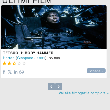
TETSUO II: BODY HAMMER
Horror
, (
Giappone
-
1991
), 85 min.





Scheda »
Vai alla filmografia completa »