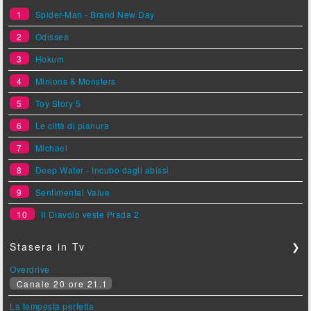
1
Spider-Man - Brand New Day
2
Odissea
3
Hokum
4
Minions & Monsters
5
Toy Story 5
6
Le città di pianura
7
Michael
8
Deep Water - Incubo dagli abissi
9
Sentimental Value
10
Il Diavolo veste Prada 2
Stasera in Tv
❯
Overdrive
Canale 20 ore 21.1
La tempesta perfetta