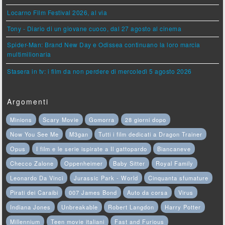
Locarno Film Festival 2026, al via
Tony - Diario di un giovane cuoco, dal 27 agosto al cinema
Spider-Man: Brand New Day e Odissea continuano la loro marcia
multimilionaria
Stasera in tv: i film da non perdere di mercoledì 5 agosto 2026
Argomenti
Minions
Scary Movie
Gomorra
28 giorni dopo
Now You See Me
M3gan
Tutti i film dedicati a Dragon Trainer
Opus
I film e le serie ispirate a Il gattopardo
Biancaneve
Checco Zalone
Oppenheimer
Baby Sitter
Royal Family
Leonardo Da Vinci
Jurassic Park - World
Cinquanta sfumature
Pirati dei Caraibi
007 James Bond
Auto da corsa
Virus
Indiana Jones
Unbreakable
Robert Langdon
Harry Potter
Millennium
Teen movie italiani
Fast and Furious