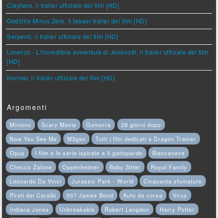
Clayface, il trailer ufficiale del film [HD]
Godzilla Minus Zero, il teaser trailer del film [HD]
Serpenti, il trailer ufficiale del film [HD]
Lorenzo - L'incredibile avventura di Jovanotti, il trailer ufficiale del film
[HD]
Normal, il trailer ufficiale del film [HD]
Argomenti
Minions
Scary Movie
Gomorra
28 giorni dopo
Now You See Me
M3gan
Tutti i film dedicati a Dragon Trainer
Opus
I film e le serie ispirate a Il gattopardo
Biancaneve
Checco Zalone
Oppenheimer
Baby Sitter
Royal Family
Leonardo Da Vinci
Jurassic Park - World
Cinquanta sfumature
Pirati dei Caraibi
007 James Bond
Auto da corsa
Virus
Indiana Jones
Unbreakable
Robert Langdon
Harry Potter