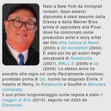
Nato a New York da immigrati
coreani, dopo essersi
diplomato è stato assunto dalla
Disney e dalla Warner Bros.
prima di approdare alla Pixar,
dove ha cominciato come
production artist e story artist
dei film
Alla ricerca di Nemo
(2003) e
Gli Incredibili
(2004).
È stato poi tra gli autori degli
storyboard di
Ratatouille
(2007),
WALL·E
(2008) e
Up
(2009). Lo stesso anno ha
esordito alla regia col corto
Parzialmente nuvoloso
,
proiettato prima di
Up
. Inoltre ha doppiato Émile, il
fratello di Remy, in
Ratatouille
e Soufflé in
Monsters
University
.
Il suo primo lungometraggio come regista è stato
Il
viaggio di Arlo
(2015), seguito nel 2023 da
Elemental
.