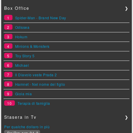
Box Office
❯
1
Spider-Man - Brand New Day
2
Odissea
3
Hokum
4
Minions & Monsters
5
Toy Story 5
6
Michael
7
Il Diavolo veste Prada 2
8
Hamnet - Nel nome del figlio
9
Gioia mia
10
Terapia di famiglia
Stasera in Tv
❯
Per qualche dollaro in più
RaiTre ore 21.3