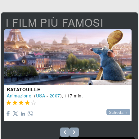
I FILM PIÙ FAMOSI
RATATOUILLE
Animazione
, (
USA
-
2007
), 117 min.





Scheda »