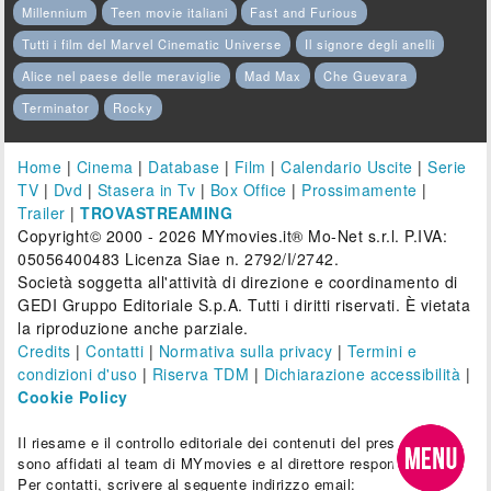
Millennium
Teen movie italiani
Fast and Furious
Tutti i film del Marvel Cinematic Universe
Il signore degli anelli
Alice nel paese delle meraviglie
Mad Max
Che Guevara
Terminator
Rocky
Home
|
Cinema
|
Database
|
Film
|
Calendario Uscite
|
Serie
TV
|
Dvd
|
Stasera in Tv
|
Box Office
|
Prossimamente
|
Trailer
|
TROVASTREAMING
Copyright© 2000 - 2026 MYmovies.it® Mo-Net s.r.l. P.IVA:
05056400483 Licenza Siae n. 2792/I/2742.
Società soggetta all'attività di direzione e coordinamento di
GEDI Gruppo Editoriale S.p.A. Tutti i diritti riservati. È vietata
la riproduzione anche parziale.
Credits
|
Contatti
|
Normativa sulla privacy
|
Termini e
condizioni d'uso
|
Riserva TDM
|
Dichiarazione accessibilità
|
Cookie Policy
Il riesame e il controllo editoriale dei contenuti del presente sito
sono affidati al team di MYmovies e al direttore responsabile.
Per contatti, scrivere al seguente indirizzo email: