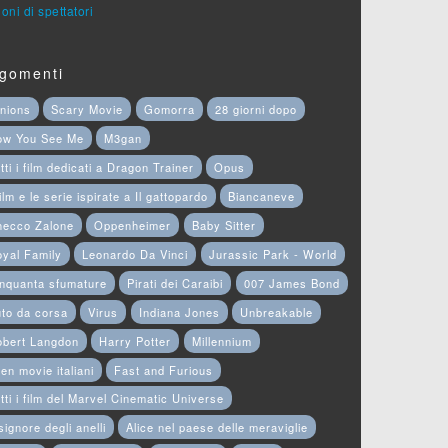
ioni di spettatori
gomenti
nions
Scary Movie
Gomorra
28 giorni dopo
ow You See Me
M3gan
tti i film dedicati a Dragon Trainer
Opus
film e le serie ispirate a Il gattopardo
Biancaneve
hecco Zalone
Oppenheimer
Baby Sitter
yal Family
Leonardo Da Vinci
Jurassic Park - World
nquanta sfumature
Pirati dei Caraibi
007 James Bond
to da corsa
Virus
Indiana Jones
Unbreakable
obert Langdon
Harry Potter
Millennium
en movie italiani
Fast and Furious
tti i film del Marvel Cinematic Universe
 signore degli anelli
Alice nel paese delle meraviglie