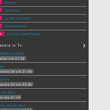
6
Michael
7
Toy Story 5
8
Le città di pianura
9
Il bene comune
0
Il Diavolo veste Prada 2
asera in Tv
❯
estate ai Caraibi
ete4 ore 21.35
ast
anale 20 ore 21.08
erdrive
anale 20 ore 22.56
 Kill Team
is ore 21.15
ovaci ancora, Sam