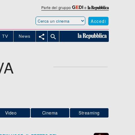
Parte del gruppo
e
Accedi


TV
News
VA
Video
Cinema
Streaming