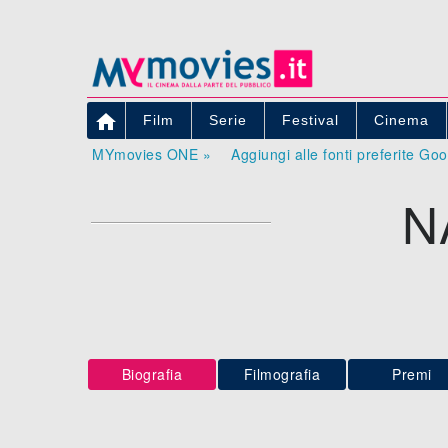

Film
Serie
Festival
Cinema
MYmovies ONE »
Aggiungi alle fonti preferite Go
N
Biografia
Filmografia
Premi