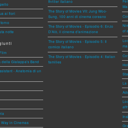
Fer
thriller italiano
ppello
Mar
The Story of Movies VII: Jung Woo-
a ai fiori
Cou
Sung, 100 anni di cinema coreano
torno
Nim
The Story of Movies - Episodio 6: Enzo
of 
ta notte
D'Alò, il cinema d'animazione
Loc
The Story of Movies - Episodio 5: Il
iunti
mar
comico italiano
Film
Coy
The Story of Movies - Episodio 4: Italian
a della Gialappa's Band
families
Hok
sistant - Anatomia di un
Sta
La 
Ad
Loc
aff
via
Ins
he Way in Cinemas
Gra