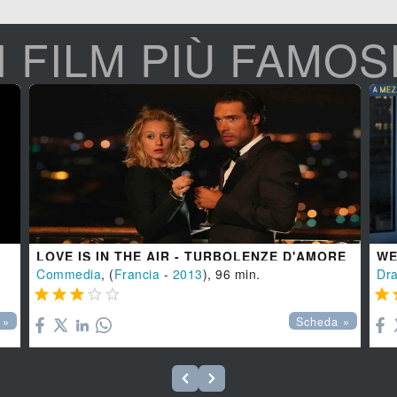
I FILM PIÙ FAMOS
LOVE IS IN THE AIR - TURBOLENZE D'AMORE
WE
Commedia
, (
Francia
-
2013
), 96 min.
Dr






 »
Scheda »