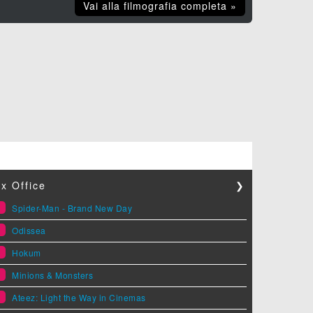
Vai alla filmografia completa »
x Office
❯
1
Spider-Man - Brand New Day
2
Odissea
3
Hokum
4
Minions & Monsters
5
Ateez: Light the Way in Cinemas