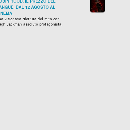
OBIN HOOD, IL PREZZO DEL
ANGUE, DAL 12 AGOSTO AL
INEMA
a visionaria rilettura del mito con
ugh Jackman assoluto protagonista.
LOVE IS IN THE AIR - TURBOLENZE D'AMORE
mmedia
, (
Francia
-
2013
), 96 min.




Scheda »