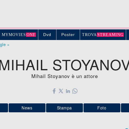
Dvd
Poster
MYMOVIE
S
ONE
TROV
A
STREAMING
ogle »
MIHAIL STOYANO
Mihail Stoyanov è un attore
News
Stampa
Foto