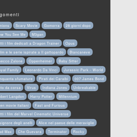
gomenti
nions
Scary Movie
Gomorra
28 giorni dopo
ow You See Me
M3gan
tti i film dedicati a Dragon Trainer
Opus
film e le serie ispirate a Il gattopardo
Biancaneve
hecco Zalone
Oppenheimer
Baby Sitter
yal Family
Leonardo Da Vinci
Jurassic Park - World
nquanta sfumature
Pirati dei Caraibi
007 James Bond
to da corsa
Virus
Indiana Jones
Unbreakable
obert Langdon
Harry Potter
Millennium
en movie italiani
Fast and Furious
tti i film del Marvel Cinematic Universe
 signore degli anelli
Alice nel paese delle meraviglie
ad Max
Che Guevara
Terminator
Rocky