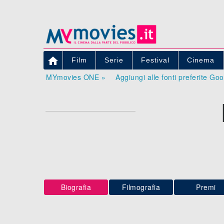

Film
Serie
Festival
Cinema
MYmovies ONE »
Aggiungi alle fonti preferite Go
Biografia
Filmografia
Premi