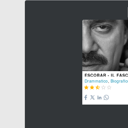
ESCOBAR - IL FAS
Drammatico
,
Biografi




