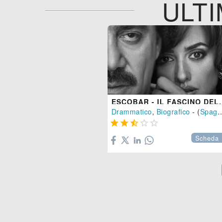
ULTI
ESCOBAR - IL
Drammatico
,
Biografico
- (
Spagna





Scheda 