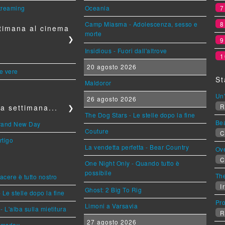
streaming
Oceania
Camp Miasma - Adolescenza, sesso e
timana al cinema
morte
❯
Insidious - Fuori dall'altrove
1
20 agosto 2026
le vere
St
Maldoror
Un'
26 agosto 2026
R
a settimana...
❯
The Dog Stars - Le stelle dopo la fine
Be
Brand New Day
Couture
C
rtigo
La vendetta perfetta - Bear Country
Ov
C
One Night Only - Quando tutto è
possibile
The
piacere è tutto nostro
Ir
Ghost: 2 Big To Rig
 Le stelle dopo la fine
Pr
Limoni a Varsavia
L'alba sulla mietitura
R
27 agosto 2026
omsday