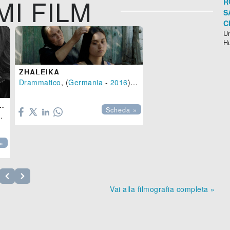
MI FILM
R
S
C
Un
H
ZHALEIKA
Drammatico
, (
Germania
-
2016
), 92 min.

 FASCINO DEL MALE
Scheda »
,
Bulgaria
-
2017
), 123 min.
»
Vai alla filmografia completa »