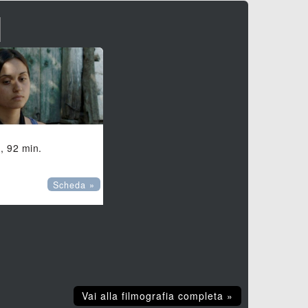
I
), 92 min.
Scheda »
Vai alla filmografia completa »