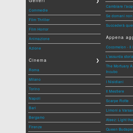
Generi
❯
Cambiare l'acqu
Commedie
Se domani non 
Film Thriller
Succederà ques
Film Horror
Appena agg
Animazione
Cocomelon - Il 
Azione
L'assurda stori
Cinema
❯
The Mortuary As
Roma
Incubo
Milano
I Nisidiani
Torino
Il Mestiere
Napoli
Scarpe Rotte
Bari
Limoni a Varsa
Bergamo
Ateez: Light t
Firenze
Queen Budape