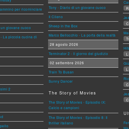
Ca
Tony - Diario di un giovane cuoco
R
cammino per ricominciare
Il Cileno
Jea
C
Sheep in the Box
i un giovane cuoco
Mag
Marco Bellocchio - La porta della realtà
- La piccola cucina di
T
28 agosto 2026
Hi
Terminator 2 - Il giorno del giudizio
L
02 settembre 2026
Giù
L
Train To Busan
Ric
Sunny Dancer
C
esimi 2
The Story of Movies
Jea
C
The Story of Movies - Episodio IX:
Calcio e campioni
Ul
ud
The Story of Movies - Episodio 8: Il
Fer
thriller italiano
ppello
Mar