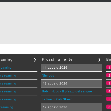
reaming
❯
Prossimamente
❯
Bo
streaming
11 agosto 2026
n streaming
Nimrods
n streaming
12 agosto 2026
n streaming
Robin Hood - Il prezzo del sangue
n streaming
La fine di Oak Street
 streaming
19 agosto 2026