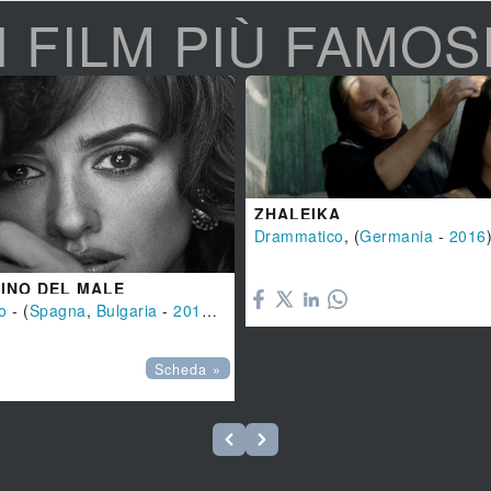
I FILM PIÙ FAMOS
ZHALEIKA
Drammatico
, (
Germania
-
2016

CINO DEL MALE
co
- (
Spagna
,
Bulgaria
-
2017
), 123 min.
Scheda »