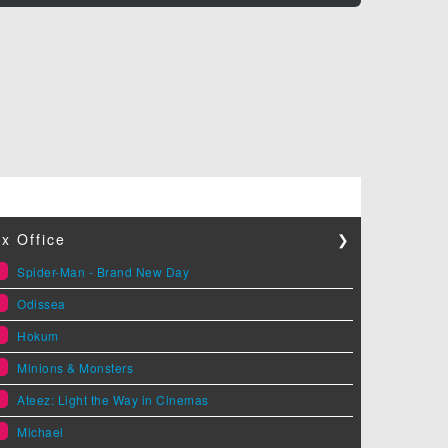
x Office
❯
1
Spider-Man - Brand New Day
2
Odissea
3
Hokum
4
Minions & Monsters
5
Ateez: Light the Way in Cinemas
6
Michael