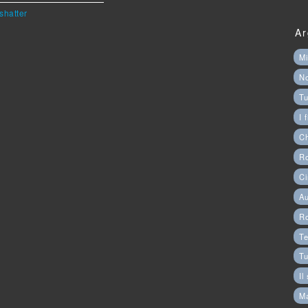
shatter
Ar
Mi
N
Tu
I 
C
Ro
Ci
Au
R
Te
Tu
Il
M