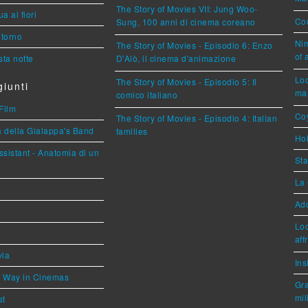
The Story of Movies VII: Jung Woo-
a ai fiori
Cou
Sung, 100 anni di cinema coreano
torno
Nim
The Story of Movies - Episodio 6: Enzo
of 
ta notte
D'Alò, il cinema d'animazione
Loc
The Story of Movies - Episodio 5: Il
iunti
mar
comico italiano
Film
Coy
The Story of Movies - Episodio 4: Italian
a della Gialappa's Band
families
Hok
sistant - Anatomia di un
Sta
La 
Ad
Loc
aff
via
Ins
he Way in Cinemas
Gra
mil
st