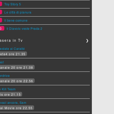
7
Toy Story 5
8
Le città di pianura
9
Il bene comune
0
Il Diavolo veste Prada 2
asera in Tv
❯
estate ai Caraibi
ete4 ore 21.35
ast
anale 20 ore 21.08
erdrive
anale 20 ore 22.56
 Kill Team
is ore 21.15
ovaci ancora, Sam
ai Movie ore 22.55