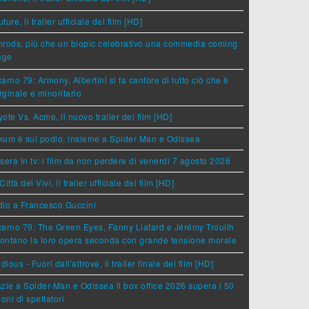
ture, il trailer ufficiale del film [HD]
rods, più che un biopic celebrativo una commedia coming
age
arno 79: Armony, Albertini si fa cantore di tutto ciò che è
ginale e minoritario
ote Vs. Acme, il nuovo trailer del film [HD]
um è sul podio, insieme a Spider Man e Odissea
sera in tv: i film da non perdere di venerdì 7 agosto 2026
Città dei Vivi, il trailer ufficiale del film [HD]
dio a Francesco Guccini
arno 79: The Green Eyes, Fanny Liatard e Jérémy Trouilh
rontano la loro opera seconda con grande tensione morale
idious - Fuori dall'altrove, il trailer finale del film [HD]
zie a Spider-Man e Odissea il box office 2026 supera i 50
ioni di spettatori