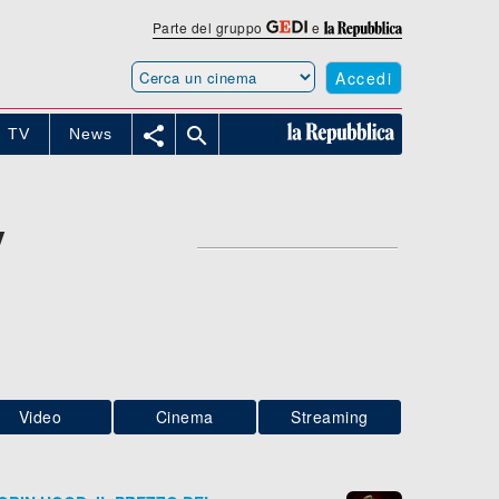
Parte del gruppo
e
Accedi


TV
News
V
Video
Cinema
Streaming