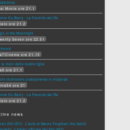
sablanca
ai Movie ore 21.1
nne Du Barry - La Favorita del Re
ielo ore 21.2
ic in the Moonlight
wenty Seven ore 22.51
tchcock
a7Cinema ore 21.15
 le mani dalle nostre figlie
a5 ore 21.1
chi ricchissimi praticamente in mutande
ine34 ore 21
nne Du Barry - La Favorita del Re
ielo ore 21.2
time news
rari 250 GTO - L'auto di Mauro Forghieri che Salvò
anello, il trailer ufficiale del film [HD]