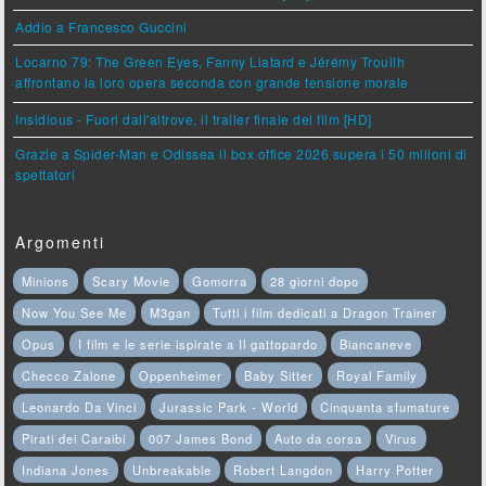
Addio a Francesco Guccini
Locarno 79: The Green Eyes, Fanny Liatard e Jérémy Trouilh
affrontano la loro opera seconda con grande tensione morale
Insidious - Fuori dall'altrove, il trailer finale del film [HD]
Grazie a Spider-Man e Odissea il box office 2026 supera i 50 milioni di
spettatori
Argomenti
Minions
Scary Movie
Gomorra
28 giorni dopo
Now You See Me
M3gan
Tutti i film dedicati a Dragon Trainer
Opus
I film e le serie ispirate a Il gattopardo
Biancaneve
Checco Zalone
Oppenheimer
Baby Sitter
Royal Family
Leonardo Da Vinci
Jurassic Park - World
Cinquanta sfumature
Pirati dei Caraibi
007 James Bond
Auto da corsa
Virus
Indiana Jones
Unbreakable
Robert Langdon
Harry Potter