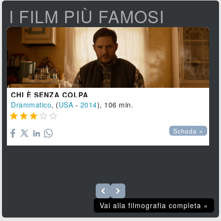
I FILM PIÙ FAMOSI
CHI È SENZA COLPA
Drammatico
, (
USA
-
2014
), 106 min.





Scheda »
Vai alla filmografia completa »