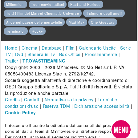
Millennium
Teen movie italiani
Fast and Furious
Tutti i film del Marvel Cinematic Universe
Il signore degli anelli
Alice nel paese delle meraviglie
Mad Max
Che Guevara
Terminator
Rocky
Home
|
Cinema
|
Database
|
Film
|
Calendario Uscite
|
Serie
TV
|
Dvd
|
Stasera in Tv
|
Box Office
|
Prossimamente
|
Trailer
|
TROVASTREAMING
Copyright© 2000 - 2026 MYmovies.it® Mo-Net s.r.l. P.IVA:
05056400483 Licenza Siae n. 2792/I/2742.
Società soggetta all'attività di direzione e coordinamento di
GEDI Gruppo Editoriale S.p.A. Tutti i diritti riservati. È vietata
la riproduzione anche parziale.
Credits
|
Contatti
|
Normativa sulla privacy
|
Termini e
condizioni d'uso
|
Riserva TDM
|
Dichiarazione accessibilità
|
Cookie Policy
Il riesame e il controllo editoriale dei contenuti del presente sito
sono affidati al team di MYmovies e al direttore responsabile.
Per contatti, scrivere al seguente indirizzo email: