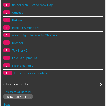
1
Spider-Man - Brand New Day
2
Odissea
3
Hokum
4
Minions & Monsters
5
Ateez: Light the Way in Cinemas
6
Michael
7
Toy Story 5
8
Le città di pianura
9
Il bene comune
10
Il Diavolo veste Prada 2
Stasera in Tv
❯
Un'estate ai Caraibi
Rete4 ore 21.35
Beast