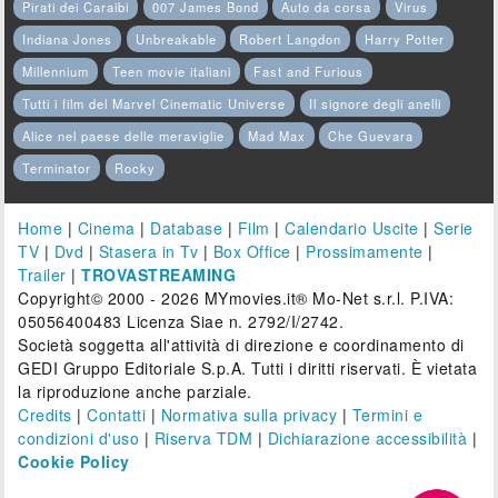
Pirati dei Caraibi
007 James Bond
Auto da corsa
Virus
Indiana Jones
Unbreakable
Robert Langdon
Harry Potter
Millennium
Teen movie italiani
Fast and Furious
Tutti i film del Marvel Cinematic Universe
Il signore degli anelli
Alice nel paese delle meraviglie
Mad Max
Che Guevara
Terminator
Rocky
Home
|
Cinema
|
Database
|
Film
|
Calendario Uscite
|
Serie
TV
|
Dvd
|
Stasera in Tv
|
Box Office
|
Prossimamente
|
Trailer
|
TROVASTREAMING
Copyright© 2000 - 2026 MYmovies.it® Mo-Net s.r.l. P.IVA:
05056400483 Licenza Siae n. 2792/I/2742.
Società soggetta all'attività di direzione e coordinamento di
GEDI Gruppo Editoriale S.p.A. Tutti i diritti riservati. È vietata
la riproduzione anche parziale.
Credits
|
Contatti
|
Normativa sulla privacy
|
Termini e
condizioni d'uso
|
Riserva TDM
|
Dichiarazione accessibilità
|
Cookie Policy