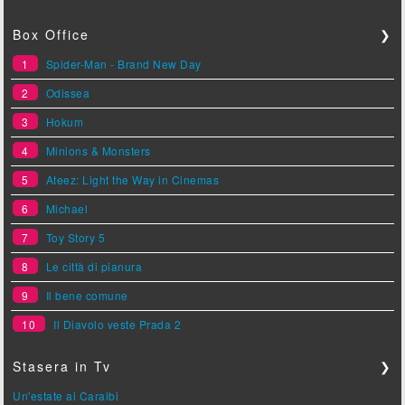
Box Office
❯
1
Spider-Man - Brand New Day
2
Odissea
3
Hokum
4
Minions & Monsters
5
Ateez: Light the Way in Cinemas
6
Michael
7
Toy Story 5
8
Le città di pianura
9
Il bene comune
10
Il Diavolo veste Prada 2
Stasera in Tv
❯
Un'estate ai Caraibi