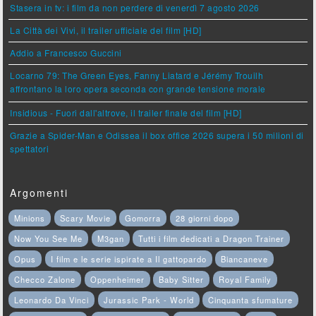
Stasera in tv: i film da non perdere di venerdì 7 agosto 2026
La Città dei Vivi, il trailer ufficiale del film [HD]
Addio a Francesco Guccini
Locarno 79: The Green Eyes, Fanny Liatard e Jérémy Trouilh
affrontano la loro opera seconda con grande tensione morale
Insidious - Fuori dall'altrove, il trailer finale del film [HD]
Grazie a Spider-Man e Odissea il box office 2026 supera i 50 milioni di
spettatori
Argomenti
Minions
Scary Movie
Gomorra
28 giorni dopo
Now You See Me
M3gan
Tutti i film dedicati a Dragon Trainer
Opus
I film e le serie ispirate a Il gattopardo
Biancaneve
Checco Zalone
Oppenheimer
Baby Sitter
Royal Family
Leonardo Da Vinci
Jurassic Park - World
Cinquanta sfumature