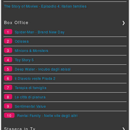
The Story of Movies - Episodio 4: Italian families
Box Office
❯
1
Spider-Man - Brand New Day
2
Odissea
3
Minions & Monsters
4
Toy Story 5
5
Deep Water - Incubo dagli abissi
6
Il Diavolo veste Prada 2
7
Terapia di famiglia
8
Le città di pianura
9
Sentimental Value
10
Rental Family - Nelle vite degli altri
Stasera in Tv
❯