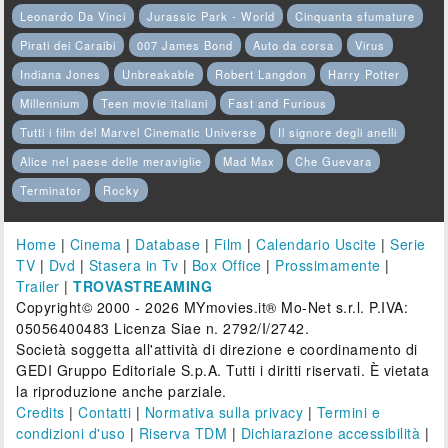
Leonardo Da Vinci
Jurassic Park - World
Cinquanta sfumature
Pirati dei Caraibi
007 James Bond
Auto da corsa
Virus
Indiana Jones
Unbreakable
Robert Langdon
Harry Potter
Millennium
Teen movie italiani
Fast and Furious
Tutti i film del Marvel Cinematic Universe
Il signore degli anelli
Alice nel paese delle meraviglie
Mad Max
Che Guevara
Terminator
Rocky
Home
|
Cinema
|
Database
|
Film
|
Calendario Uscite
|
Serie
TV
|
Dvd
|
Stasera in Tv
|
Box Office
|
Prossimamente
|
Trailer
|
TROVASTREAMING
Copyright© 2000 - 2026 MYmovies.it® Mo-Net s.r.l. P.IVA:
05056400483 Licenza Siae n. 2792/I/2742.
Società soggetta all'attività di direzione e coordinamento di
GEDI Gruppo Editoriale S.p.A. Tutti i diritti riservati. È vietata
la riproduzione anche parziale.
Credits
|
Contatti
|
Normativa sulla privacy
|
Termini e
condizioni d'uso
|
Riserva TDM
|
Dichiarazione accessibilità
|