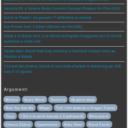
Venezia 83, a Serena Rossi il premio Campari Passion for Film 2026
Dov'è la Fiesta?, da giovedì 17 settembre al cinema
Her Private Hell, il trailer ufficiale del film [HD]
Greta e le favole vere, una favola ecologista coraggiosa,con un'anima
autentica e molto naïf
Spider-Man: Brand New Day continua a macinare incassi come se
fossimo a Natale
Il lunedì del cinema: Sorrisi di una notte d’estate in streaming per tutti
solo il 10 agosto
Argomenti
Minions
Scary Movie
Gomorra
28 giorni dopo
Now You See Me
M3gan
Tutti i film dedicati a Dragon Trainer
Opus
I film e le serie ispirate a Il gattopardo
Biancaneve
Checco Zalone
Oppenheimer
Baby Sitter
Royal Family