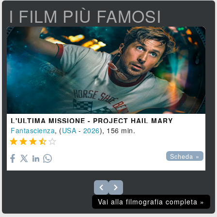
I FILM PIÙ FAMOSI
L'ULTIMA MISSIONE - PROJECT HAIL MARY
Fantascienza
, (
USA
-
2026
), 156 min.





Scheda »
Vai alla filmografia completa »