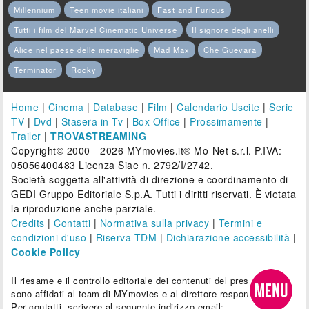
Millennium
Teen movie italiani
Fast and Furious
Tutti i film del Marvel Cinematic Universe
Il signore degli anelli
Alice nel paese delle meraviglie
Mad Max
Che Guevara
Terminator
Rocky
Home
|
Cinema
|
Database
|
Film
|
Calendario Uscite
|
Serie
TV
|
Dvd
|
Stasera in Tv
|
Box Office
|
Prossimamente
|
Trailer
|
TROVASTREAMING
Copyright© 2000 - 2026 MYmovies.it® Mo-Net s.r.l. P.IVA:
05056400483 Licenza Siae n. 2792/I/2742.
Società soggetta all'attività di direzione e coordinamento di
GEDI Gruppo Editoriale S.p.A. Tutti i diritti riservati. È vietata
la riproduzione anche parziale.
Credits
|
Contatti
|
Normativa sulla privacy
|
Termini e
condizioni d'uso
|
Riserva TDM
|
Dichiarazione accessibilità
|
Cookie Policy
Il riesame e il controllo editoriale dei contenuti del presente sito
sono affidati al team di MYmovies e al direttore responsabile.
Per contatti, scrivere al seguente indirizzo email: