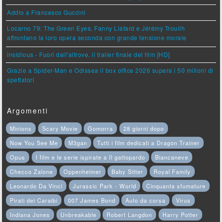
Addio a Francesco Guccini
Locarno 79: The Green Eyes, Fanny Liatard e Jérémy Trouilh
affrontano la loro opera seconda con grande tensione morale
Insidious - Fuori dall'altrove, il trailer finale del film [HD]
Grazie a Spider-Man e Odissea il box office 2026 supera i 50 milioni di
spettatori
Argomenti
Minions
Scary Movie
Gomorra
28 giorni dopo
Now You See Me
M3gan
Tutti i film dedicati a Dragon Trainer
Opus
I film e le serie ispirate a Il gattopardo
Biancaneve
Checco Zalone
Oppenheimer
Baby Sitter
Royal Family
Leonardo Da Vinci
Jurassic Park - World
Cinquanta sfumature
Pirati dei Caraibi
007 James Bond
Auto da corsa
Virus
Indiana Jones
Unbreakable
Robert Langdon
Harry Potter