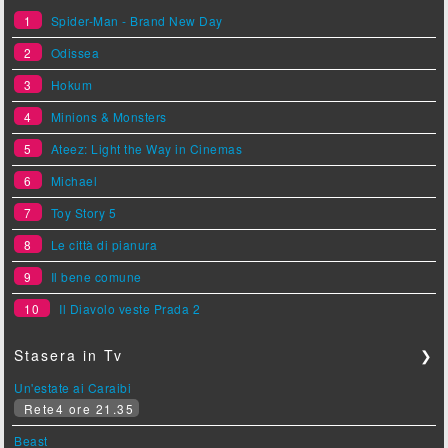
1
Spider-Man - Brand New Day
2
Odissea
3
Hokum
4
Minions & Monsters
5
Ateez: Light the Way in Cinemas
6
Michael
7
Toy Story 5
8
Le città di pianura
9
Il bene comune
10
Il Diavolo veste Prada 2
Stasera in Tv
❯
Un'estate ai Caraibi
Rete4 ore 21.35
Beast