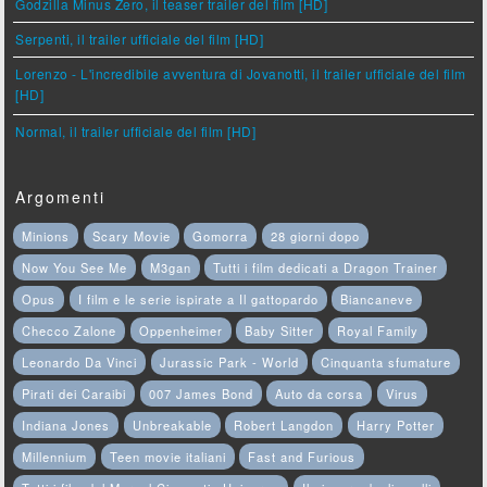
Godzilla Minus Zero, il teaser trailer del film [HD]
Serpenti, il trailer ufficiale del film [HD]
Lorenzo - L'incredibile avventura di Jovanotti, il trailer ufficiale del film
[HD]
Normal, il trailer ufficiale del film [HD]
Argomenti
Minions
Scary Movie
Gomorra
28 giorni dopo
Now You See Me
M3gan
Tutti i film dedicati a Dragon Trainer
Opus
I film e le serie ispirate a Il gattopardo
Biancaneve
Checco Zalone
Oppenheimer
Baby Sitter
Royal Family
Leonardo Da Vinci
Jurassic Park - World
Cinquanta sfumature
Pirati dei Caraibi
007 James Bond
Auto da corsa
Virus
Indiana Jones
Unbreakable
Robert Langdon
Harry Potter
Millennium
Teen movie italiani
Fast and Furious