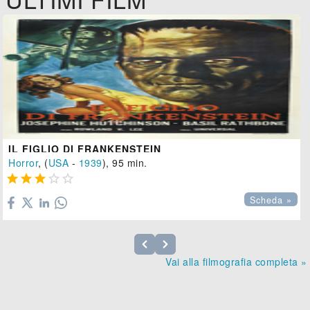
IL FIGLIO DI FRANKENSTEIN
Horror
, (
USA
-
1939
), 95 min.





Scheda »
Vai alla filmografia completa »