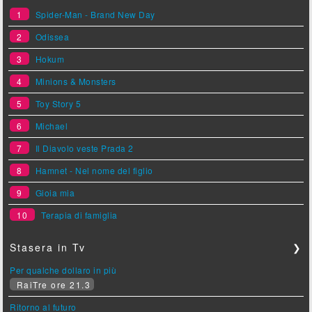
1
Spider-Man - Brand New Day
2
Odissea
3
Hokum
4
Minions & Monsters
5
Toy Story 5
6
Michael
7
Il Diavolo veste Prada 2
8
Hamnet - Nel nome del figlio
9
Gioia mia
10
Terapia di famiglia
Stasera in Tv
❯
Per qualche dollaro in più
RaiTre ore 21.3
Ritorno al futuro