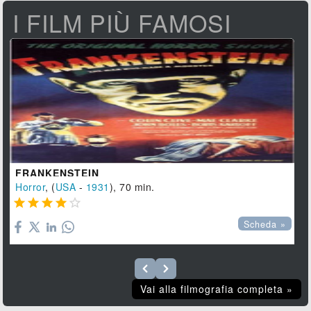
I FILM PIÙ FAMOSI
FRANKENSTEIN
Horror
, (
USA
-
1931
), 70 min.





Scheda »
Vai alla filmografia completa »