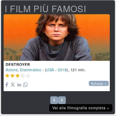
I FILM PIÙ FAMOSI
DESTROYER
Azione
,
Drammatico
- (
USA
-
2018
), 121 min.





Scheda »
Vai alla filmografia completa »