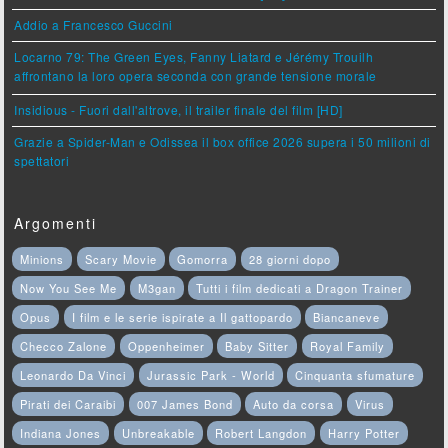
Addio a Francesco Guccini
Locarno 79: The Green Eyes, Fanny Liatard e Jérémy Trouilh
affrontano la loro opera seconda con grande tensione morale
Insidious - Fuori dall'altrove, il trailer finale del film [HD]
Grazie a Spider-Man e Odissea il box office 2026 supera i 50 milioni di
spettatori
Argomenti
Minions
Scary Movie
Gomorra
28 giorni dopo
Now You See Me
M3gan
Tutti i film dedicati a Dragon Trainer
Opus
I film e le serie ispirate a Il gattopardo
Biancaneve
Checco Zalone
Oppenheimer
Baby Sitter
Royal Family
Leonardo Da Vinci
Jurassic Park - World
Cinquanta sfumature
Pirati dei Caraibi
007 James Bond
Auto da corsa
Virus
Indiana Jones
Unbreakable
Robert Langdon
Harry Potter