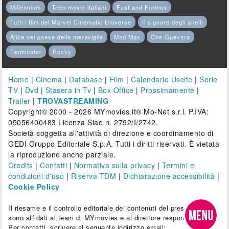
Millennium
Teen movie italiani
Fast and Furious
Tutti i film del Marvel Cinematic Universe
Il signore degli anelli
Alice nel paese delle meraviglie
Mad Max
Che Guevara
Terminator
Rocky
Home
|
Cinema
|
Database
|
Film
|
Calendario Uscite
|
Serie
TV
|
Dvd
|
Stasera in Tv
|
Box Office
|
Prossimamente
|
Trailer
|
TROVASTREAMING
Copyright© 2000 - 2026 MYmovies.it® Mo-Net s.r.l. P.IVA:
05056400483 Licenza Siae n. 2792/I/2742.
Società soggetta all'attività di direzione e coordinamento di
GEDI Gruppo Editoriale S.p.A. Tutti i diritti riservati. È vietata
la riproduzione anche parziale.
Credits
|
Contatti
|
Normativa sulla privacy
|
Termini e
condizioni d'uso
|
Riserva TDM
|
Dichiarazione accessibilità
|
Cookie Policy
Il riesame e il controllo editoriale dei contenuti del presente sito
sono affidati al team di MYmovies e al direttore responsabile.
Per contatti, scrivere al seguente indirizzo email: