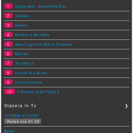
1
Spider-Man - Brand New Day
2
Odissea
3
Hokum
4
Minions & Monsters
5
Ateez: Light the Way in Cinemas
6
Michael
7
Toy Story 5
8
Le città di pianura
9
Il bene comune
10
Il Diavolo veste Prada 2
Stasera in Tv
❯
Un'estate ai Caraibi
Rete4 ore 21.35
Beast