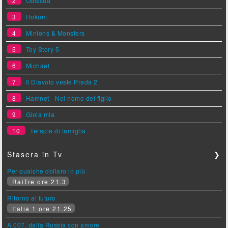
2
Odissea
3
Hokum
4
Minions & Monsters
5
Toy Story 5
6
Michael
7
Il Diavolo veste Prada 2
8
Hamnet - Nel nome del figlio
9
Gioia mia
10
Terapia di famiglia
Stasera in Tv
❯
Per qualche dollaro in più
RaiTre ore 21.3
Ritorno al futuro
Italia 1 ore 21.25
A 007, dalla Russia con amore