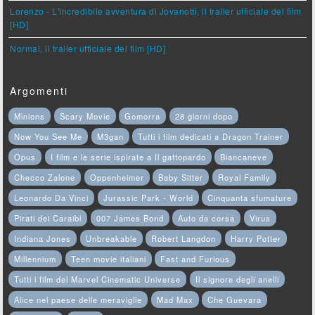
Lorenzo - L'incredibile avventura di Jovanotti, il trailer ufficiale del film
[HD]
Normal, il trailer ufficiale del film [HD]
Argomenti
Minions
Scary Movie
Gomorra
28 giorni dopo
Now You See Me
M3gan
Tutti i film dedicati a Dragon Trainer
Opus
I film e le serie ispirate a Il gattopardo
Biancaneve
Checco Zalone
Oppenheimer
Baby Sitter
Royal Family
Leonardo Da Vinci
Jurassic Park - World
Cinquanta sfumature
Pirati dei Caraibi
007 James Bond
Auto da corsa
Virus
Indiana Jones
Unbreakable
Robert Langdon
Harry Potter
Millennium
Teen movie italiani
Fast and Furious
Tutti i film del Marvel Cinematic Universe
Il signore degli anelli
Alice nel paese delle meraviglie
Mad Max
Che Guevara