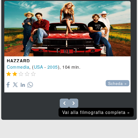
HAZZARD
Commedia
, (
USA
-
2005
), 104 min.





Scheda »
Vai alla filmografia completa »