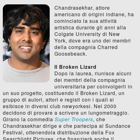
Chandrasekhar, attore
americano di origini indiane, ha
cominciato la sua attività
artistica durante gli anni alla
Colgate University di New
York, dove era uno dei membri
della compagnia Charred
Goosebeack.
Il Broken Lizard
Dopo la laurea, riunisce alcuni
dei membri della compagnia
universitaria per coinvolgerli in
un suo progetto, costituendo il Broken Lizard, un
gruppo di autori, attori e registi con i quali si
esibisce in diversi club newyorkesi. Nel 2000
decidono di provare a scrivere un lungometraggio.
Girano la commedia
Super Troopers
, che
Chandrasekhar dirige e che partecipa al Sundance
Festival, ottenendola distribuzione della Fox
Searchlight Pictures, che finanzierà anche il