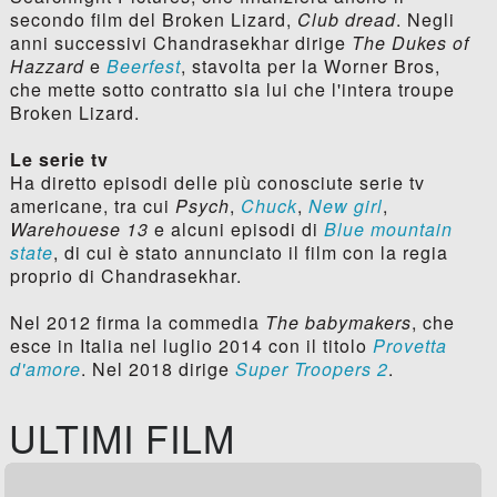
secondo film del Broken Lizard,
Club dread
. Negli
anni successivi Chandrasekhar dirige
The Dukes of
Hazzard
e
Beerfest
, stavolta per la Worner Bros,
che mette sotto contratto sia lui che l'intera troupe
Broken Lizard.
Le serie tv
Ha diretto episodi delle più conosciute serie tv
americane, tra cui
Psych
,
Chuck
,
New girl
,
Warehouese 13
e alcuni episodi di
Blue mountain
state
, di cui è stato annunciato il film con la regia
proprio di Chandrasekhar.
Nel 2012 firma la commedia
The babymakers
, che
esce in Italia nel luglio 2014 con il titolo
Provetta
d'amore
. Nel 2018 dirige
Super Troopers 2
.
ULTIMI FILM