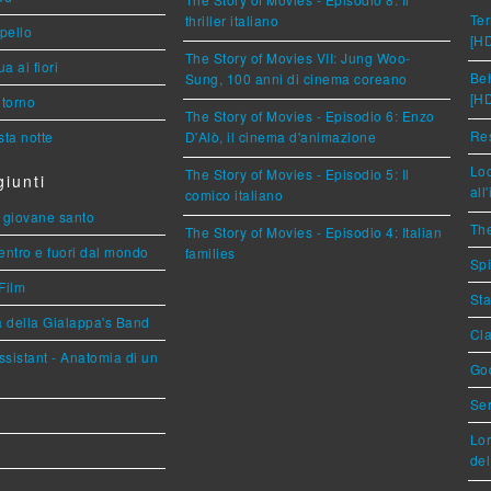
Ter
thriller italiano
ppello
[H
The Story of Movies VII: Jung Woo-
a ai fiori
Beh
Sung, 100 anni di cinema coreano
[H
torno
The Story of Movies - Episodio 6: Enzo
Res
ta notte
D'Alò, il cinema d'animazione
Loc
The Story of Movies - Episodio 5: Il
iunti
all
comico italiano
Il giovane santo
The
The Story of Movies - Episodio 4: Italian
entro e fuori dal mondo
families
Spi
Film
Sta
a della Gialappa's Band
Cla
sistant - Anatomia di un
God
Ser
Lor
del