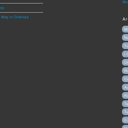
Nor
via
he Way in Cinemas
Ar
Mi
N
Tu
I 
C
Ro
Ci
Au
R
Te
Tu
Il