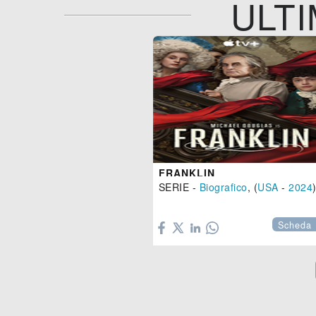
ULTI
FRANKLIN
SERIE -
Biografico
, (
USA
-
2024

Scheda 