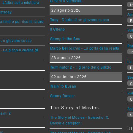
Limoni a Varsavia
L'alba sulla mietitura
Ir
27 agosto 2026
omsday
Am
Tony - Diario di un giovane cuoco
R
cammino per ricominciare
Il Cileno
Vu
C
Sheep in the Box
i un giovane cuoco
Par
Marco Bellocchio - La porta della realtà
- La piccola cucina di
T
28 agosto 2026
La 
Terminator 2 - Il giorno del giudizio
L
02 settembre 2026
Se
C
Train To Busan
Vu
Sunny Dancer
C
The Story of Movies
Ass
esimi 2
S
The Story of Movies - Episodio IX:
Calcio e campioni
Ul
ud
The Story of Movies - Episodio 8: Il