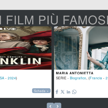
I FILM PIÙ FAMOS
MARIA ANTONIETTA
SA
-
2024
)
SERIE -
Biografico
, (
Francia
-
2

Scheda »