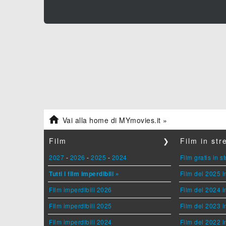

Vai alla home di MYmovies.it »
Film
❯
Film in st
2027
-
2026
-
2025
-
2024
Film gratis in 
Tutti i film imperdibili »
Film del 2025 i
Film imperdibili 2026
Film del 2024 i
Film imperdibili 2025
Film del 2023 i
Film imperdibili 2024
Film del 2022 i