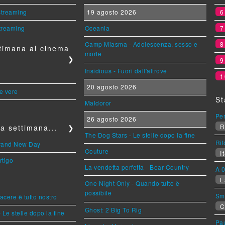
 streaming
19 agosto 2026
streaming
Oceania
Camp Miasma - Adolescenza, sesso e
timana al cinema
morte
❯
Insidious - Fuori dall'altrove
1
20 agosto 2026
le vere
St
Maldoror
Per
26 agosto 2026
R
a settimana...
❯
The Dog Stars - Le stelle dopo la fine
Rit
Brand New Day
Couture
It
rtigo
La vendetta perfetta - Bear Country
A 0
L
One Night Only - Quando tutto è
possibile
Sm
piacere è tutto nostro
C
Ghost: 2 Big To Rig
 Le stelle dopo la fine
Pa