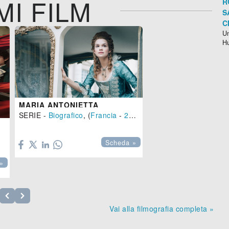
MI FILM
R
S
C
Un
H
MARIA ANTONIETTA
SERIE -
Biografico
, (
Francia
-
2022
)

)
Scheda »
»
Vai alla filmografia completa »