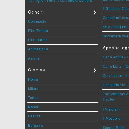
10 migliori serie tv coreane di sempre
Il Gatto col Ca
Generi
❯
Cambiare l'acqu
Commedie
Se domani non 
Film Thriller
Succederà ques
Film Horror
Appena agg
Animazione
Carlo Acutis - 
Azione
Carla Lonzi - D
Cinema
❯
Cocomelon - Il 
Roma
L'assurda stori
Milano
The Mortuary As
Torino
Incubo
Napoli
I Nisidiani
Firenze
Il Mestiere
Bergamo
Scarpe Rotte