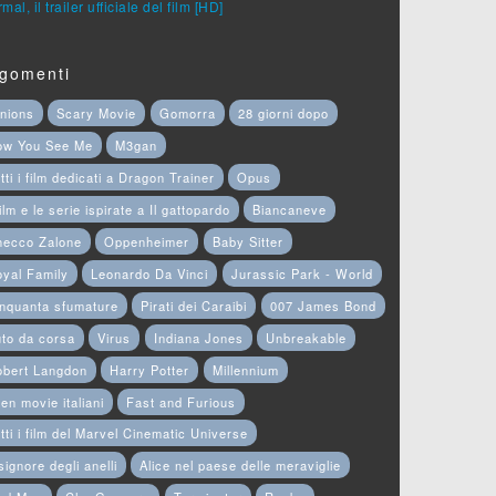
mal, il trailer ufficiale del film [HD]
gomenti
nions
Scary Movie
Gomorra
28 giorni dopo
ow You See Me
M3gan
tti i film dedicati a Dragon Trainer
Opus
film e le serie ispirate a Il gattopardo
Biancaneve
hecco Zalone
Oppenheimer
Baby Sitter
yal Family
Leonardo Da Vinci
Jurassic Park - World
nquanta sfumature
Pirati dei Caraibi
007 James Bond
to da corsa
Virus
Indiana Jones
Unbreakable
obert Langdon
Harry Potter
Millennium
en movie italiani
Fast and Furious
tti i film del Marvel Cinematic Universe
 signore degli anelli
Alice nel paese delle meraviglie