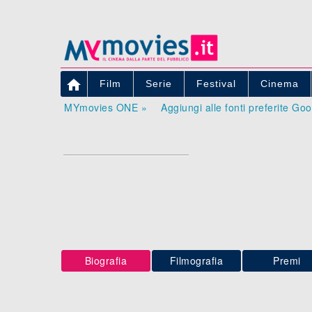

Film
Serie
Festival
Cinema
MYmovies ONE »
Aggiungi alle fonti preferite Go
Biografia
Filmografia
Premi