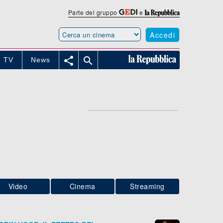
Parte del gruppo
e
Accedi


TV
News
Video
Cinema
Streaming