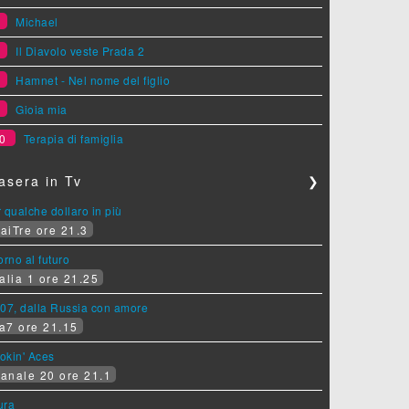
6
Michael
7
Il Diavolo veste Prada 2
8
Hamnet - Nel nome del figlio
9
Gioia mia
0
Terapia di famiglia
asera in Tv
❯
 qualche dollaro in più
aiTre ore 21.3
orno al futuro
alia 1 ore 21.25
07, dalla Russia con amore
a7 ore 21.15
okin' Aces
anale 20 ore 21.1
ura