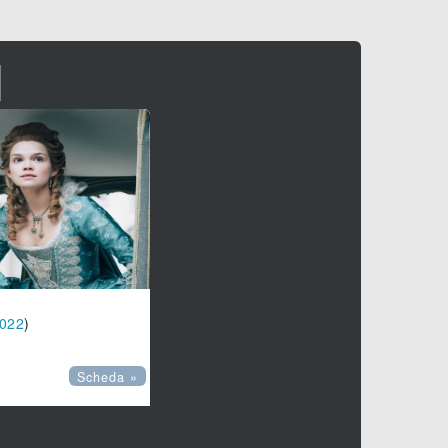
I
022
)
Scheda »