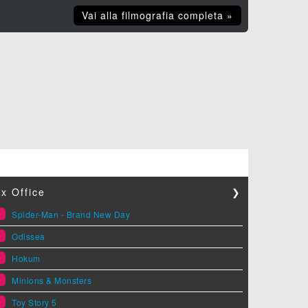
Vai alla filmografia completa »
x Office
❯
1
Spider-Man - Brand New Day
2
Odissea
3
Hokum
4
Minions & Monsters
5
Toy Story 5