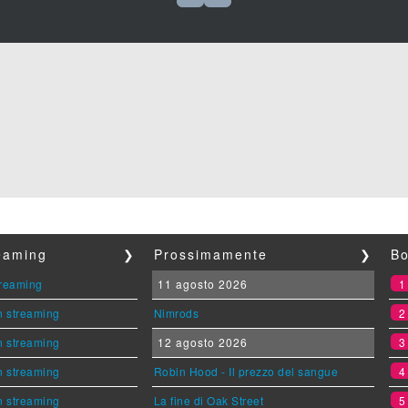
reaming
❯
Prossimamente
❯
Bo
streaming
11 agosto 2026
n streaming
Nimrods
n streaming
12 agosto 2026
n streaming
Robin Hood - Il prezzo del sangue
n streaming
La fine di Oak Street