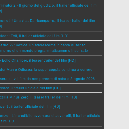
minator 2 - Il giorno del giudizio, il trailer ufficiale del film
D]
emoth! Una vita. Da ricomporre., il teaser trailer del film
D]
ident Evil, il trailer ufficiale del film [HD]
arno 79: Ketticè, un adolescente in cerca di senso
'interno di un mondo programmaticamente insensato
 Echo Chamber, il teaser trailer del film [HD]
der Man e Odissea: la super coppia continua a correre
sera in tv: i film da non perdere di sabato 8 agosto 2026
yface, il trailer ufficiale del film [HD]
zilla Minus Zero, il teaser trailer del film [HD]
penti, il trailer ufficiale del film [HD]
enzo - L'incredibile avventura di Jovanotti, il trailer ufficiale
 film [HD]