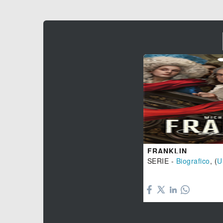
FRANKLIN
SERIE -
Biografico
, (
U
