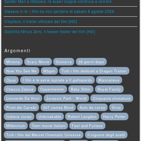
Spider Man e Odissea: la super coppia continua a correre
Stasera in tv: i film da non perdere di sabato 8 agosto 2026
Clayface, il trailer ufficiale del film [HD]
Godzilla Minus Zero, il teaser trailer del film [HD]
Argomenti
Minions
Scary Movie
Gomorra
28 giorni dopo
Now You See Me
M3gan
Tutti i film dedicati a Dragon Trainer
Opus
I film e le serie ispirate a Il gattopardo
Biancaneve
Checco Zalone
Oppenheimer
Baby Sitter
Royal Family
Leonardo Da Vinci
Jurassic Park - World
Cinquanta sfumature
Pirati dei Caraibi
007 James Bond
Auto da corsa
Virus
Indiana Jones
Unbreakable
Robert Langdon
Harry Potter
Millennium
Teen movie italiani
Fast and Furious
Tutti i film del Marvel Cinematic Universe
Il signore degli anelli