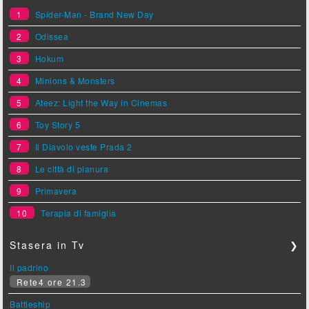
1
Spider-Man - Brand New Day
2
Odissea
3
Hokum
4
Minions & Monsters
5
Ateez: Light the Way in Cinemas
6
Toy Story 5
7
Il Diavolo veste Prada 2
8
Le città di pianura
9
Primavera
10
Terapia di famiglia
Stasera in Tv
❯
Il padrino
Rete4 ore 21.3
Battleship