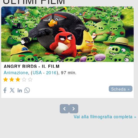
ANGRY BIRDS - IL FILM
Animazione
, (
USA
-
2016
), 97 min.





Scheda »
Vai alla filmografia completa »