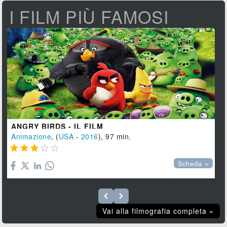
I FILM PIÙ FAMOSI
ANGRY BIRDS - IL FILM
Animazione
, (
USA
-
2016
), 97 min.





Scheda »
Vai alla filmografia completa »