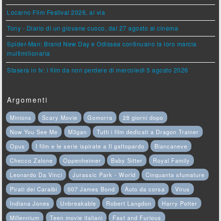
Locarno Film Festival 2026, al via
Tony - Diario di un giovane cuoco, dal 27 agosto al cinema
Spider-Man: Brand New Day e Odissea continuano la loro marcia
multimilionaria
Stasera in tv: i film da non perdere di mercoledì 5 agosto 2026
Argomenti
Minions
Scary Movie
Gomorra
28 giorni dopo
Now You See Me
M3gan
Tutti i film dedicati a Dragon Trainer
Opus
I film e le serie ispirate a Il gattopardo
Biancaneve
Checco Zalone
Oppenheimer
Baby Sitter
Royal Family
Leonardo Da Vinci
Jurassic Park - World
Cinquanta sfumature
Pirati dei Caraibi
007 James Bond
Auto da corsa
Virus
Indiana Jones
Unbreakable
Robert Langdon
Harry Potter
Millennium
Teen movie italiani
Fast and Furious