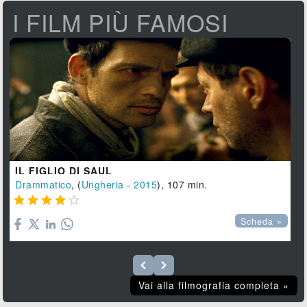
I FILM PIÙ FAMOSI
IL FIGLIO DI SAUL
Drammatico
, (
Ungheria
-
2015
), 107 min.





Scheda »
Vai alla filmografia completa »