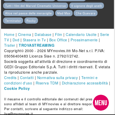
Tutti i film del Marvel Cinematic Universe
Il signore degli anelli
Alice nel paese delle meraviglie
Mad Max
Che Guevara
Terminator
Rocky
Home
|
Cinema
|
Database
|
Film
|
Calendario Uscite
|
Serie
TV
|
Dvd
|
Stasera in Tv
|
Box Office
|
Prossimamente
|
Trailer
|
TROVASTREAMING
Copyright© 2000 - 2026 MYmovies.it® Mo-Net s.r.l. P.IVA:
05056400483 Licenza Siae n. 2792/I/2742.
Società soggetta all'attività di direzione e coordinamento di
GEDI Gruppo Editoriale S.p.A. Tutti i diritti riservati. È vietata
la riproduzione anche parziale.
Credits
|
Contatti
|
Normativa sulla privacy
|
Termini e
condizioni d'uso
|
Riserva TDM
|
Dichiarazione accessibilità
|
Cookie Policy
Il riesame e il controllo editoriale dei contenuti del presente sito
sono affidati al team di MYmovies e al direttore responsabile.
Per contatti, scrivere al seguente indirizzo email:
live@mymovies.it