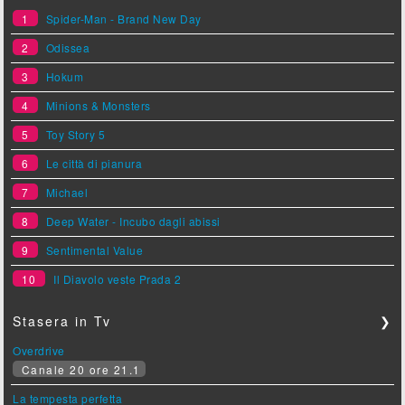
1
Spider-Man - Brand New Day
2
Odissea
3
Hokum
4
Minions & Monsters
5
Toy Story 5
6
Le città di pianura
7
Michael
8
Deep Water - Incubo dagli abissi
9
Sentimental Value
10
Il Diavolo veste Prada 2
Stasera in Tv
❯
Overdrive
Canale 20 ore 21.1
La tempesta perfetta