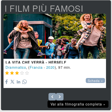
I FILM PIÙ FAMOSI
LA VITA CHE VERRÀ - HERSELF
Drammatico
, (
Francia
-
2020
), 97 min.





Scheda »
Vai alla filmografia completa »