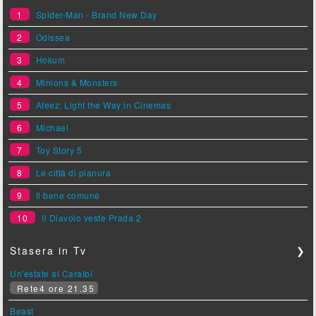
1
Spider-Man - Brand New Day
2
Odissea
3
Hokum
4
Minions & Monsters
5
Ateez: Light the Way in Cinemas
6
Michael
7
Toy Story 5
8
Le città di pianura
9
Il bene comune
10
Il Diavolo veste Prada 2
Stasera in Tv
❯
Un'estate ai Caraibi
Rete4 ore 21.35
Beast