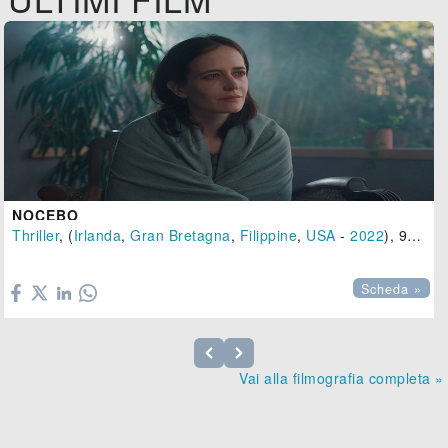
NOCEBO
Thriller
, (
Irlanda
,
Gran Bretagna
,
Filippine
,
USA
-
2022
), 96 min.

Scheda »
Vai alla filmografia completa »