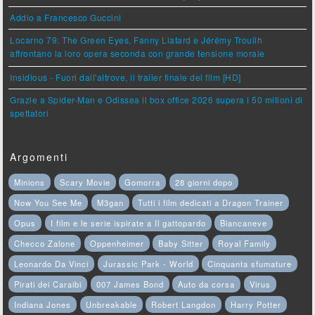
Addio a Francesco Guccini
Locarno 79: The Green Eyes, Fanny Liatard e Jérémy Trouilh
affrontano la loro opera seconda con grande tensione morale
Insidious - Fuori dall'altrove, il trailer finale del film [HD]
Grazie a Spider-Man e Odissea il box office 2026 supera i 50 milioni di
spettatori
Argomenti
Minions
Scary Movie
Gomorra
28 giorni dopo
Now You See Me
M3gan
Tutti i film dedicati a Dragon Trainer
Opus
I film e le serie ispirate a Il gattopardo
Biancaneve
Checco Zalone
Oppenheimer
Baby Sitter
Royal Family
Leonardo Da Vinci
Jurassic Park - World
Cinquanta sfumature
Pirati dei Caraibi
007 James Bond
Auto da corsa
Virus
Indiana Jones
Unbreakable
Robert Langdon
Harry Potter