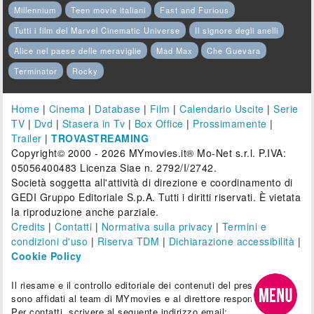
Millennium
Teen movie italiani
Fast and Furious
Tutti i film del Marvel Cinematic Universe
Il signore degli anelli
Alice nel paese delle meraviglie
Mad Max
Che Guevara
Terminator
Rocky
Home
|
Cinema
|
Database
|
Film
|
Calendario Uscite
|
Serie
TV
|
Dvd
|
Stasera in Tv
|
Box Office
|
Prossimamente
|
Trailer
|
TROVASTREAMING
Copyright© 2000 - 2026 MYmovies.it® Mo-Net s.r.l. P.IVA:
05056400483 Licenza Siae n. 2792/I/2742.
Società soggetta all'attività di direzione e coordinamento di
GEDI Gruppo Editoriale S.p.A. Tutti i diritti riservati. È vietata
la riproduzione anche parziale.
Credits
|
Contatti
|
Normativa sulla privacy
|
Termini e
condizioni d'uso
|
Riserva TDM
|
Dichiarazione accessibilità
|
Cookie Policy
Il riesame e il controllo editoriale dei contenuti del presente sito
sono affidati al team di MYmovies e al direttore responsabile.
Per contatti, scrivere al seguente indirizzo email: