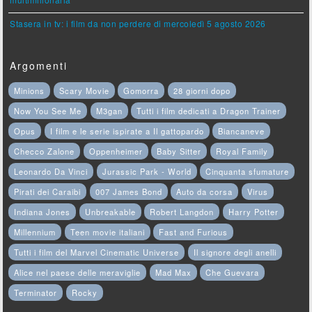
multimilionaria
Stasera in tv: i film da non perdere di mercoledì 5 agosto 2026
Argomenti
Minions
Scary Movie
Gomorra
28 giorni dopo
Now You See Me
M3gan
Tutti i film dedicati a Dragon Trainer
Opus
I film e le serie ispirate a Il gattopardo
Biancaneve
Checco Zalone
Oppenheimer
Baby Sitter
Royal Family
Leonardo Da Vinci
Jurassic Park - World
Cinquanta sfumature
Pirati dei Caraibi
007 James Bond
Auto da corsa
Virus
Indiana Jones
Unbreakable
Robert Langdon
Harry Potter
Millennium
Teen movie italiani
Fast and Furious
Tutti i film del Marvel Cinematic Universe
Il signore degli anelli
Alice nel paese delle meraviglie
Mad Max
Che Guevara
Terminator
Rocky