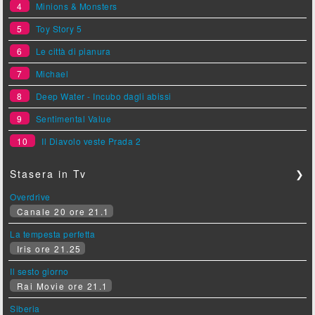
4
Minions & Monsters
5
Toy Story 5
6
Le città di pianura
7
Michael
8
Deep Water - Incubo dagli abissi
9
Sentimental Value
10
Il Diavolo veste Prada 2
Stasera in Tv
❯
Overdrive
Canale 20 ore 21.1
La tempesta perfetta
Iris ore 21.25
Il sesto giorno
Rai Movie ore 21.1
Siberia