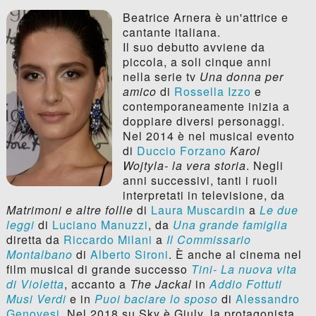
Beatrice Arnera è un'attrice e
cantante italiana.
Il suo debutto avviene da
piccola, a soli cinque anni
nella serie tv
Una donna per
amico
di
Rossella Izzo
e
contemporaneamente inizia a
doppiare diversi personaggi.
Nel 2014 è nel musical evento
di
Duccio Forzano
Karol
Wojtyla- la vera storia
. Negli
anni successivi, tanti i ruoli
interpretati in televisione, da
Matrimoni e altre follie
di
Laura Muscardin
a
Le due
leggi
di
Luciano Manuzzi
, da
Una grande famiglia
diretta da
Riccardo Milani
a
Il Commissario
Montalbano
di
Alberto Sironi
. È anche al cinema nel
film musical di grande successo
Tini- La nuova vita
di Violetta
, accanto a
The Jackal
in
Addio Fottuti
Musi Verdi
e in
Puoi baciare lo sposo
di
Alessandro
Genovesi
. Nel 2018 su Sky è Giuly, la protagonista