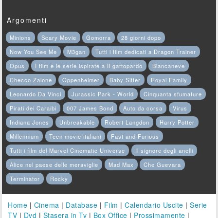
Argomenti
Minions
Scary Movie
Gomorra
28 giorni dopo
Now You See Me
M3gan
Tutti i film dedicati a Dragon Trainer
Opus
I film e le serie ispirate a Il gattopardo
Biancaneve
Checco Zalone
Oppenheimer
Baby Sitter
Royal Family
Leonardo Da Vinci
Jurassic Park - World
Cinquanta sfumature
Pirati dei Caraibi
007 James Bond
Auto da corsa
Virus
Indiana Jones
Unbreakable
Robert Langdon
Harry Potter
Millennium
Teen movie italiani
Fast and Furious
Tutti i film del Marvel Cinematic Universe
Il signore degli anelli
Alice nel paese delle meraviglie
Mad Max
Che Guevara
Terminator
Rocky
Home
|
Cinema
|
Database
|
Film
|
Calendario Uscite
|
Serie
TV
|
Dvd
|
Stasera in Tv
|
Box Office
|
Prossimamente
|