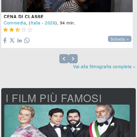
CENA DI CLASSE
Commedia
, (
Italia
-
2026
), 94 min.





Scheda »
Vai alla filmografia completa »
I FILM PIÙ FAMOSI