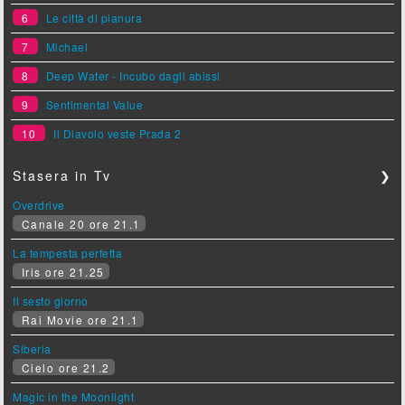
6
Le città di pianura
7
Michael
8
Deep Water - Incubo dagli abissi
9
Sentimental Value
10
Il Diavolo veste Prada 2
Stasera in Tv
❯
Overdrive
Canale 20 ore 21.1
La tempesta perfetta
Iris ore 21.25
Il sesto giorno
Rai Movie ore 21.1
Siberia
Cielo ore 21.2
Magic in the Moonlight