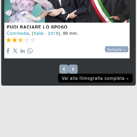
PUOI BACIARE LO SPOSO
Commedia
, (
Italia
-
2018
), 90 min.





Scheda »
Vai alla filmografia completa »