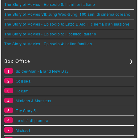
The Story of Movies - Episodio 8: Il thriller italiano
The Story of Movies VII: Jung Woo-Sung, 100 anni di cinema coreano
The Story of Movies - Episodio 6: Enzo D'Alò, il cinema d'animazione
The Story of Movies - Episodio 5: Il comico italiano
The Story of Movies - Episodio 4: Italian families
Box Office
❯
1
Spider-Man - Brand New Day
2
Odissea
3
Hokum
4
Minions & Monsters
5
Toy Story 5
6
Le città di pianura
7
Michael