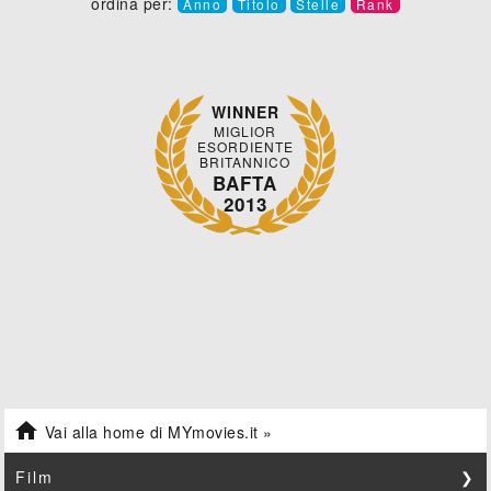
ordina per:
Anno
Titolo
Stelle
Rank
WINNER
MIGLIOR
ESORDIENTE
BRITANNICO
BAFTA
2013

Vai alla home di MYmovies.it »
Film
❯