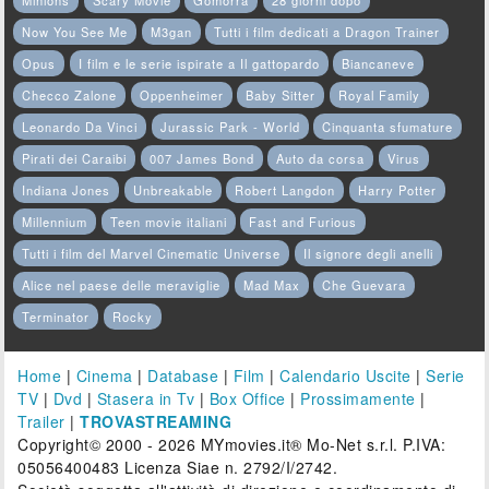
Minions
Scary Movie
Gomorra
28 giorni dopo
Now You See Me
M3gan
Tutti i film dedicati a Dragon Trainer
Opus
I film e le serie ispirate a Il gattopardo
Biancaneve
Checco Zalone
Oppenheimer
Baby Sitter
Royal Family
Leonardo Da Vinci
Jurassic Park - World
Cinquanta sfumature
Pirati dei Caraibi
007 James Bond
Auto da corsa
Virus
Indiana Jones
Unbreakable
Robert Langdon
Harry Potter
Millennium
Teen movie italiani
Fast and Furious
Tutti i film del Marvel Cinematic Universe
Il signore degli anelli
Alice nel paese delle meraviglie
Mad Max
Che Guevara
Terminator
Rocky
Home
|
Cinema
|
Database
|
Film
|
Calendario Uscite
|
Serie
TV
|
Dvd
|
Stasera in Tv
|
Box Office
|
Prossimamente
|
Trailer
|
TROVASTREAMING
Copyright© 2000 - 2026 MYmovies.it® Mo-Net s.r.l. P.IVA:
05056400483 Licenza Siae n. 2792/I/2742.