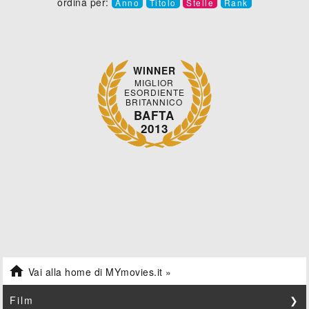
ordina per:
Anno
Titolo
Stelle
Rank
WINNER
MIGLIOR
ESORDIENTE
BRITANNICO
BAFTA
2013

Vai alla home di MYmovies.it »
Film
❯