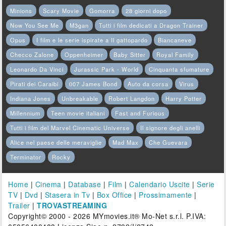
Minions
Scary Movie
Gomorra
28 giorni dopo
Now You See Me
M3gan
Tutti i film dedicati a Dragon Trainer
Opus
I film e le serie ispirate a Il gattopardo
Biancaneve
Checco Zalone
Oppenheimer
Baby Sitter
Royal Family
Leonardo Da Vinci
Jurassic Park - World
Cinquanta sfumature
Pirati dei Caraibi
007 James Bond
Auto da corsa
Virus
Indiana Jones
Unbreakable
Robert Langdon
Harry Potter
Millennium
Teen movie italiani
Fast and Furious
Tutti i film del Marvel Cinematic Universe
Il signore degli anelli
Alice nel paese delle meraviglie
Mad Max
Che Guevara
Terminator
Rocky
Home
|
Cinema
|
Database
|
Film
|
Calendario Uscite
|
Serie
TV
|
Dvd
|
Stasera in Tv
|
Box Office
|
Prossimamente
|
Trailer
|
TROVASTREAMING
Copyright© 2000 - 2026 MYmovies.it® Mo-Net s.r.l. P.IVA: