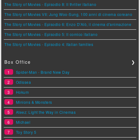
The Story of Movies - Episodio 8: Il thriller italiano
The Story of Movies VII: Jung Woo-Sung, 100 anni di cinema coreano
The Story of Movies - Episodio 6: Enzo D'Alò, il cinema d'animazione
The Story of Movies - Episodio 5: Il comico italiano
The Story of Movies - Episodio 4: Italian families
Box Office
❯
1
Spider-Man - Brand New Day
2
Odissea
3
Hokum
4
Minions & Monsters
5
Ateez: Light the Way in Cinemas
6
Michael
7
Toy Story 5