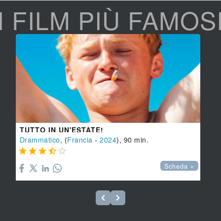
I FILM PIÙ FAMOS
TUTTO IN UN'ESTATE!
Drammatico
, (
Francia
-
2024
), 90 min.





Scheda »