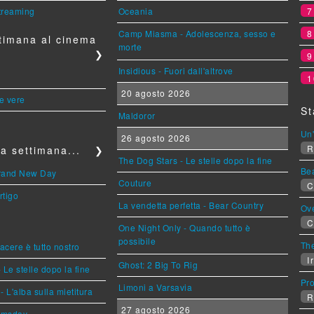
streaming
Oceania
Camp Miasma - Adolescenza, sesso e
timana al cinema
morte
❯
Insidious - Fuori dall'altrove
1
20 agosto 2026
le vere
St
Maldoror
Un'
26 agosto 2026
R
a settimana...
❯
The Dog Stars - Le stelle dopo la fine
Be
Brand New Day
Couture
C
rtigo
La vendetta perfetta - Bear Country
Ov
C
One Night Only - Quando tutto è
possibile
The
piacere è tutto nostro
Ir
Ghost: 2 Big To Rig
 Le stelle dopo la fine
Pr
Limoni a Varsavia
L'alba sulla mietitura
R
27 agosto 2026
omsday