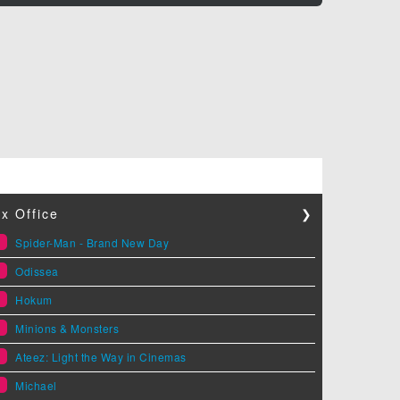
x Office
❯
1
Spider-Man - Brand New Day
2
Odissea
3
Hokum
4
Minions & Monsters
5
Ateez: Light the Way in Cinemas
6
Michael