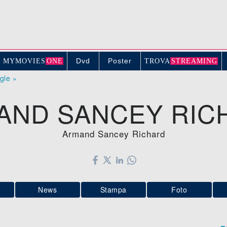
Dvd
Poster
MYMOVIE
S
ONE
TROV
A
STREAMING
ogle »
AND SANCEY RIC
Armand Sancey Richard
News
Stampa
Foto