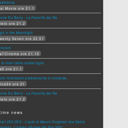
sablanca
ai Movie ore 21.1
nne Du Barry - La Favorita del Re
ielo ore 21.2
ic in the Moonlight
wenty Seven ore 22.51
tchcock
a7Cinema ore 21.15
 le mani dalle nostre figlie
a5 ore 21.1
chi ricchissimi praticamente in mutande
ine34 ore 21
nne Du Barry - La Favorita del Re
ielo ore 21.2
time news
rari 250 GTO - L'auto di Mauro Forghieri che Salvò
anello, il trailer ufficiale del film [HD]