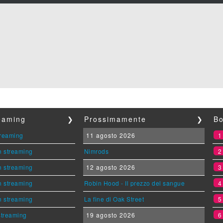
reaming
❯
Prossimamente
❯
Bo
streaming
11 agosto 2026
n streaming
Nimrods
n streaming
12 agosto 2026
n streaming
Robin Hood - Il prezzo del sangue
n streaming
La fine di Oak Street
 streaming
19 agosto 2026