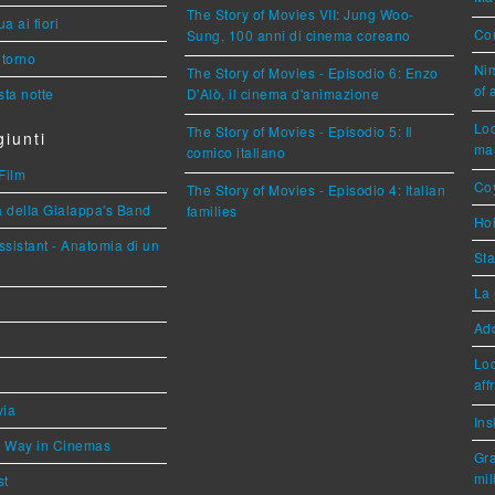
The Story of Movies VII: Jung Woo-
a ai fiori
Cou
Sung, 100 anni di cinema coreano
torno
Nim
The Story of Movies - Episodio 6: Enzo
of 
ta notte
D'Alò, il cinema d'animazione
Loc
The Story of Movies - Episodio 5: Il
iunti
mar
comico italiano
Film
Coy
The Story of Movies - Episodio 4: Italian
a della Gialappa's Band
families
Hok
sistant - Anatomia di un
Sta
La 
Ad
Loc
aff
via
Ins
he Way in Cinemas
Gra
mil
st