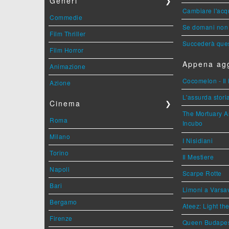
Generi
❯
Cambiare l'acqu
Commedie
Se domani non 
Film Thriller
Succederà ques
Film Horror
Appena agg
Animazione
Cocomelon - Il 
Azione
L'assurda stori
Cinema
❯
The Mortuary As
Roma
Incubo
Milano
I Nisidiani
Torino
Il Mestiere
Napoli
Scarpe Rotte
Bari
Limoni a Varsa
Bergamo
Ateez: Light t
Firenze
Queen Budape