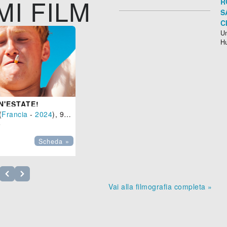
MI FILM
R
S
C
Un
H
N'ESTATE!
(
Francia
-
2024
), 90 min.

Scheda »
Vai alla filmografia completa »