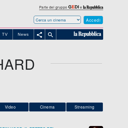
Parte del gruppo
e
Accedi


TV
News
HARD
Video
Cinema
Streaming