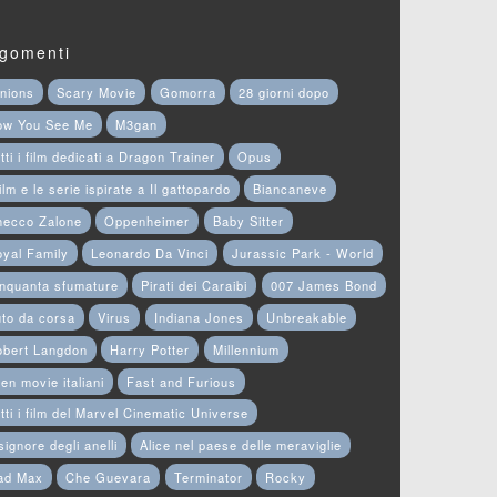
gomenti
nions
Scary Movie
Gomorra
28 giorni dopo
ow You See Me
M3gan
tti i film dedicati a Dragon Trainer
Opus
film e le serie ispirate a Il gattopardo
Biancaneve
hecco Zalone
Oppenheimer
Baby Sitter
yal Family
Leonardo Da Vinci
Jurassic Park - World
nquanta sfumature
Pirati dei Caraibi
007 James Bond
to da corsa
Virus
Indiana Jones
Unbreakable
obert Langdon
Harry Potter
Millennium
en movie italiani
Fast and Furious
tti i film del Marvel Cinematic Universe
 signore degli anelli
Alice nel paese delle meraviglie
ad Max
Che Guevara
Terminator
Rocky