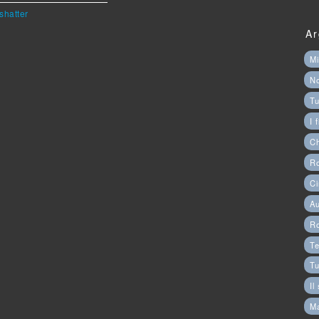
shatter
Ar
Mi
N
Tu
I 
C
Ro
Ci
Au
R
Te
Tu
Il
M