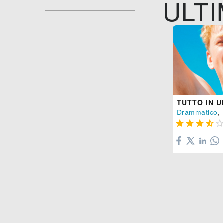
ULTI
TUTTO IN U
Drammatico
, 



