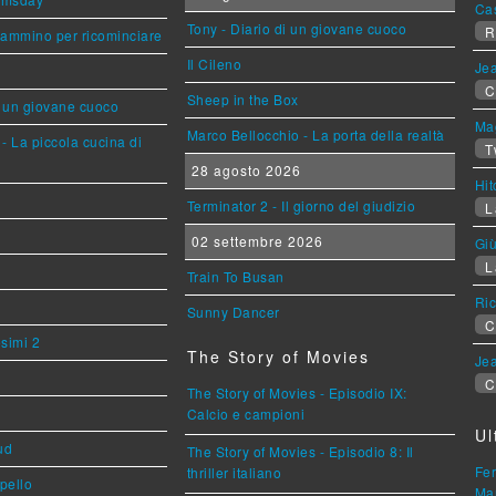
Ca
Tony - Diario di un giovane cuoco
R
cammino per ricominciare
Il Cileno
Jea
C
Sheep in the Box
i un giovane cuoco
Mag
Marco Bellocchio - La porta della realtà
- La piccola cucina di
T
28 agosto 2026
Hi
Terminator 2 - Il giorno del giudizio
L
02 settembre 2026
Giù
L
Train To Busan
Ric
Sunny Dancer
C
esimi 2
The Story of Movies
Jea
C
The Story of Movies - Episodio IX:
Calcio e campioni
Ul
ud
The Story of Movies - Episodio 8: Il
Fer
thriller italiano
ppello
Mar