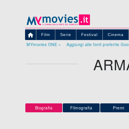

Film
Serie
Festival
Cinema
MYmovies ONE »
Aggiungi alle fonti preferite Go
ARM
Biografia
Filmografia
Premi