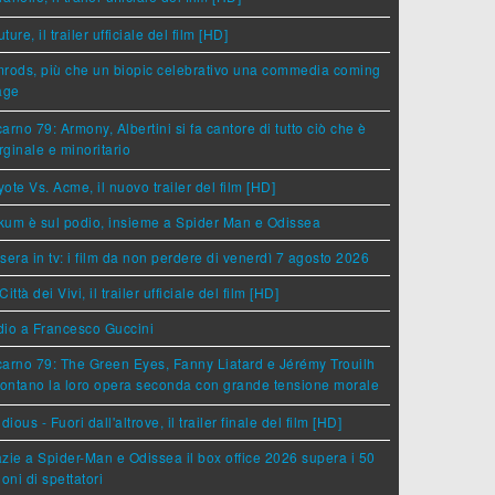
ture, il trailer ufficiale del film [HD]
rods, più che un biopic celebrativo una commedia coming
age
arno 79: Armony, Albertini si fa cantore di tutto ciò che è
ginale e minoritario
ote Vs. Acme, il nuovo trailer del film [HD]
um è sul podio, insieme a Spider Man e Odissea
sera in tv: i film da non perdere di venerdì 7 agosto 2026
Città dei Vivi, il trailer ufficiale del film [HD]
dio a Francesco Guccini
arno 79: The Green Eyes, Fanny Liatard e Jérémy Trouilh
rontano la loro opera seconda con grande tensione morale
idious - Fuori dall'altrove, il trailer finale del film [HD]
zie a Spider-Man e Odissea il box office 2026 supera i 50
ioni di spettatori