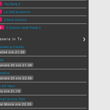
7
Toy Story 5
8
Le città di pianura
9
Il bene comune
0
Il Diavolo veste Prada 2
asera in Tv
❯
estate ai Caraibi
ete4 ore 21.35
ast
anale 20 ore 21.08
erdrive
anale 20 ore 22.56
 Kill Team
is ore 21.15
ovaci ancora, Sam
ai Movie ore 22.55