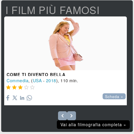
I FILM PIÙ FAMOSI
COME TI DIVENTO BELLA
Commedia
, (
USA
-
2018
), 110 min.





Scheda »
Vai alla filmografia completa »