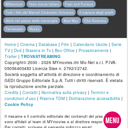
Millennium
Teen movie italiani
Fast and Furious
Tutti i film del Marvel Cinematic Universe
Il signore degli anelli
Alice nel paese delle meraviglie
Mad Max
Che Guevara
Terminator
Rocky
Home
|
Cinema
|
Database
|
Film
|
Calendario Uscite
|
Serie
TV
|
Dvd
|
Stasera in Tv
|
Box Office
|
Prossimamente
|
Trailer
|
TROVASTREAMING
Copyright© 2000 - 2026 MYmovies.it® Mo-Net s.r.l. P.IVA:
05056400483 Licenza Siae n. 2792/I/2742.
Società soggetta all'attività di direzione e coordinamento di
GEDI Gruppo Editoriale S.p.A. Tutti i diritti riservati. È vietata
la riproduzione anche parziale.
Credits
|
Contatti
|
Normativa sulla privacy
|
Termini e
condizioni d'uso
|
Riserva TDM
|
Dichiarazione accessibilità
|
Cookie Policy
Il riesame e il controllo editoriale dei contenuti del presente sito
sono affidati al team di MYmovies e al direttore responsabile.
Per contatti, scrivere al seguente indirizzo email: