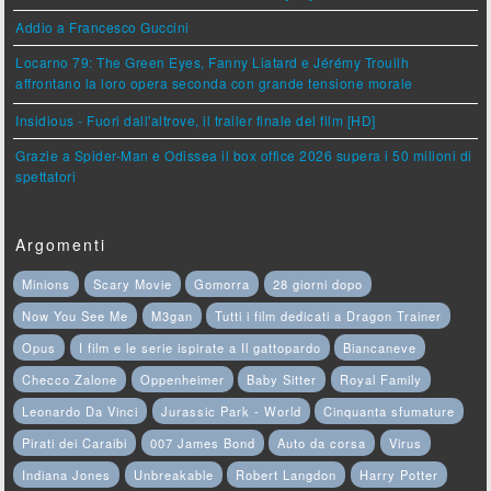
Addio a Francesco Guccini
Locarno 79: The Green Eyes, Fanny Liatard e Jérémy Trouilh
affrontano la loro opera seconda con grande tensione morale
Insidious - Fuori dall'altrove, il trailer finale del film [HD]
Grazie a Spider-Man e Odissea il box office 2026 supera i 50 milioni di
spettatori
Argomenti
Minions
Scary Movie
Gomorra
28 giorni dopo
Now You See Me
M3gan
Tutti i film dedicati a Dragon Trainer
Opus
I film e le serie ispirate a Il gattopardo
Biancaneve
Checco Zalone
Oppenheimer
Baby Sitter
Royal Family
Leonardo Da Vinci
Jurassic Park - World
Cinquanta sfumature
Pirati dei Caraibi
007 James Bond
Auto da corsa
Virus
Indiana Jones
Unbreakable
Robert Langdon
Harry Potter