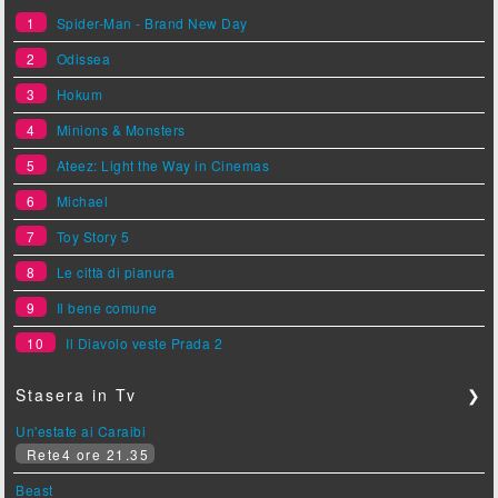
1
Spider-Man - Brand New Day
2
Odissea
3
Hokum
4
Minions & Monsters
5
Ateez: Light the Way in Cinemas
6
Michael
7
Toy Story 5
8
Le città di pianura
9
Il bene comune
10
Il Diavolo veste Prada 2
Stasera in Tv
❯
Un'estate ai Caraibi
Rete4 ore 21.35
Beast