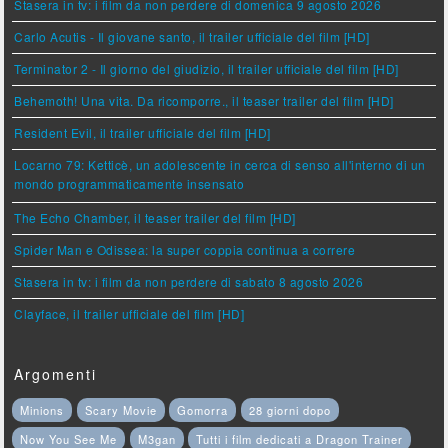
Stasera in tv: i film da non perdere di domenica 9 agosto 2026
Carlo Acutis - Il giovane santo, il trailer ufficiale del film [HD]
Terminator 2 - Il giorno del giudizio, il trailer ufficiale del film [HD]
Behemoth! Una vita. Da ricomporre., il teaser trailer del film [HD]
Resident Evil, il trailer ufficiale del film [HD]
Locarno 79: Ketticè, un adolescente in cerca di senso all'interno di un
mondo programmaticamente insensato
The Echo Chamber, il teaser trailer del film [HD]
Spider Man e Odissea: la super coppia continua a correre
Stasera in tv: i film da non perdere di sabato 8 agosto 2026
Clayface, il trailer ufficiale del film [HD]
Argomenti
Minions
Scary Movie
Gomorra
28 giorni dopo
Now You See Me
M3gan
Tutti i film dedicati a Dragon Trainer