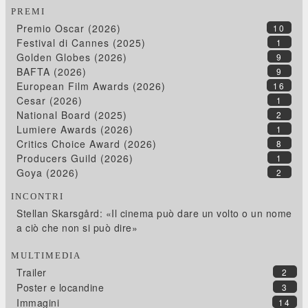
PREMI
Premio Oscar (2026)
10
Festival di Cannes (2025)
1
Golden Globes (2026)
9
BAFTA (2026)
9
European Film Awards (2026)
16
Cesar (2026)
1
National Board (2025)
2
Lumiere Awards (2026)
1
Critics Choice Award (2026)
8
Producers Guild (2026)
1
Goya (2026)
2
INCONTRI
Stellan Skarsgård: «Il cinema può dare un volto o un nome
a ciò che non si può dire»
MULTIMEDIA
Trailer
2
Poster e locandine
3
Immagini
14