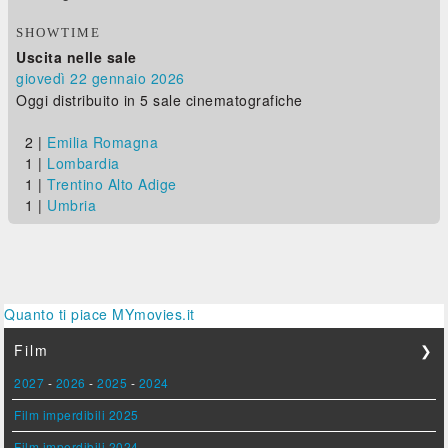
SHOWTIME
Uscita nelle sale
giovedì 22
gennaio 2026
Oggi distribuito in 5 sale cinematografiche
2 |
Emilia Romagna
1 |
Lombardia
1 |
Trentino Alto Adige
1 |
Umbria
Quanto ti piace MYmovies.it
Film
❯
2027
-
2026
-
2025
-
2024
Film imperdibili 2025
Film imperdibili 2024