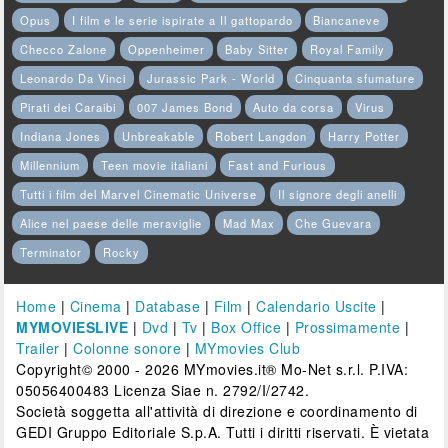
Opus
I film e le serie ispirate a Il gattopardo
Biancaneve
Checco Zalone
Oppenheimer
Baby Sitter
Royal Family
Leonardo Da Vinci
Jurassic Park - World
Cinquanta sfumature
Pirati dei Caraibi
007 James Bond
Auto da corsa
Virus
Indiana Jones
Unbreakable
Robert Langdon
Harry Potter
Millennium
Teen movie italiani
Fast and Furious
Tutti i film del Marvel Cinematic Universe
Il signore degli anelli
Alice nel paese delle meraviglie
Mad Max
Che Guevara
Terminator
Rocky
Home
|
Cinema
|
Database
|
Film
|
Calendario Uscite
|
MYMOVIESLIVE
|
Dvd
|
Tv
|
Box Office
|
Prossimamente
|
Trailer
|
Colonne sonore
|
MYmovies Club
Copyright© 2000 - 2026 MYmovies.it® Mo-Net s.r.l. P.IVA:
05056400483 Licenza Siae n. 2792/I/2742.
Società soggetta all'attività di direzione e coordinamento di
GEDI Gruppo Editoriale S.p.A. Tutti i diritti riservati. È vietata