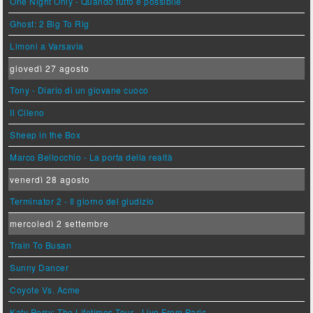
One Night Only - Quando tutto è possibile
Ghost: 2 Big To Rig
Limoni a Varsavia
giovedì 27 agosto
Tony - Diario di un giovane cuoco
Il Cileno
Sheep in the Box
Marco Bellocchio - La porta della realtà
venerdì 28 agosto
Terminator 2 - Il giorno del giudizio
mercoledì 2 settembre
Train To Busan
Sunny Dancer
Coyote Vs. Acme
Katy Perry: The Lifetimes Tour - Live From Paris