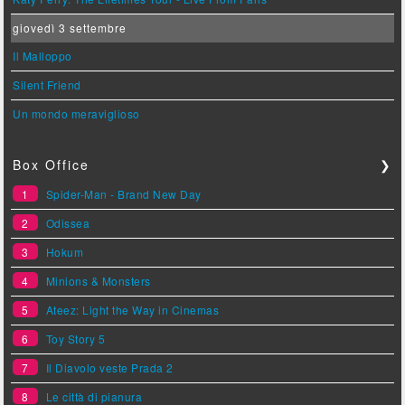
giovedì 3 settembre
Il Malloppo
Silent Friend
Un mondo meraviglioso
Box Office
❯
1
Spider-Man - Brand New Day
2
Odissea
3
Hokum
4
Minions & Monsters
5
Ateez: Light the Way in Cinemas
6
Toy Story 5
7
Il Diavolo veste Prada 2
8
Le città di pianura