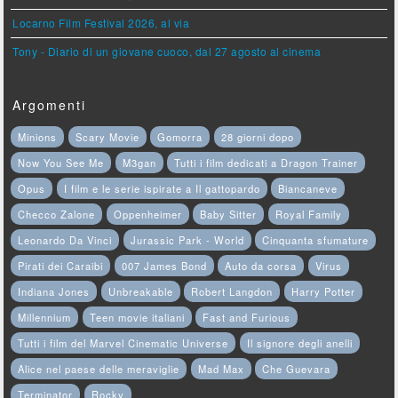
Locarno Film Festival 2026, al via
Tony - Diario di un giovane cuoco, dal 27 agosto al cinema
Argomenti
Minions
Scary Movie
Gomorra
28 giorni dopo
Now You See Me
M3gan
Tutti i film dedicati a Dragon Trainer
Opus
I film e le serie ispirate a Il gattopardo
Biancaneve
Checco Zalone
Oppenheimer
Baby Sitter
Royal Family
Leonardo Da Vinci
Jurassic Park - World
Cinquanta sfumature
Pirati dei Caraibi
007 James Bond
Auto da corsa
Virus
Indiana Jones
Unbreakable
Robert Langdon
Harry Potter
Millennium
Teen movie italiani
Fast and Furious
Tutti i film del Marvel Cinematic Universe
Il signore degli anelli
Alice nel paese delle meraviglie
Mad Max
Che Guevara
Terminator
Rocky