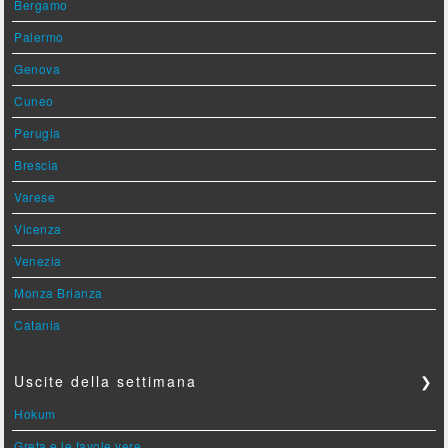
Bergamo
Palermo
Genova
Cuneo
Perugia
Brescia
Varese
Vicenza
Venezia
Monza Brianza
Catania
Uscite della settimana
❯
Hokum
Greta e le favole vere