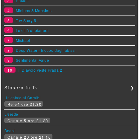
3
Hokum
4
Minions & Monsters
5
Toy Story 5
6
Le città di pianura
7
Michael
8
Deep Water - Incubo dagli abissi
9
Sentimental Value
10
Il Diavolo veste Prada 2
Stasera in Tv
❯
Un'estate ai Caraibi
Rete4 ore 21:30
L'erede
Canale 5 ore 21:20
Beast
Canale 20 ore 21:10