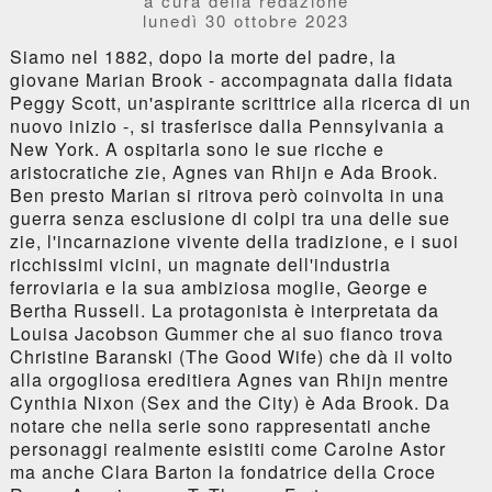
a cura della redazione
lunedì 30 ottobre 2023
Siamo nel 1882, dopo la morte del padre, la
giovane Marian Brook - accompagnata dalla fidata
Peggy Scott, un'aspirante scrittrice alla ricerca di un
nuovo inizio -, si trasferisce dalla Pennsylvania a
New York. A ospitarla sono le sue ricche e
aristocratiche zie, Agnes van Rhijn e Ada Brook.
Ben presto Marian si ritrova però coinvolta in una
guerra senza esclusione di colpi tra una delle sue
zie, l'incarnazione vivente della tradizione, e i suoi
ricchissimi vicini, un magnate dell'industria
ferroviaria e la sua ambiziosa moglie, George e
Bertha Russell. La protagonista è interpretata da
Louisa Jacobson Gummer che al suo fianco trova
Christine Baranski (The Good Wife) che dà il volto
alla orgogliosa ereditiera Agnes van Rhijn mentre
Cynthia Nixon (Sex and the City) è Ada Brook. Da
notare che nella serie sono rappresentati anche
personaggi realmente esistiti come Carolne Astor
ma anche Clara Barton la fondatrice della Croce