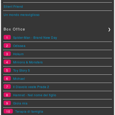
Silent Friend
Un mondo meraviglioso
Box Office
❯
1
Spider-Man - Brand New Day
2
Odissea
3
Hokum
4
Minions & Monsters
5
Toy Story 5
6
Michael
7
Il Diavolo veste Prada 2
8
Hamnet - Nel nome del figlio
9
Gioia mia
10
Terapia di famiglia