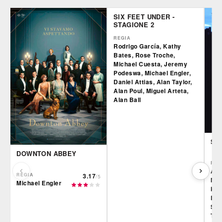
SIX FEET UNDER -
STAGIONE 2
REGIA
Rodrigo García, Kathy
Bates, Rose Troche,
Michael Cuesta, Jeremy
Podeswa, Michael Engler,
Daniel Attias, Alan Taylor,
Alan Poul, Miguel Arteta,
Alan Ball
SE
DOWNTON ABBEY
REG
All
REGIA
3.17
/5
Mic
Michael Engler
Kin
Eng
Spil
Tay