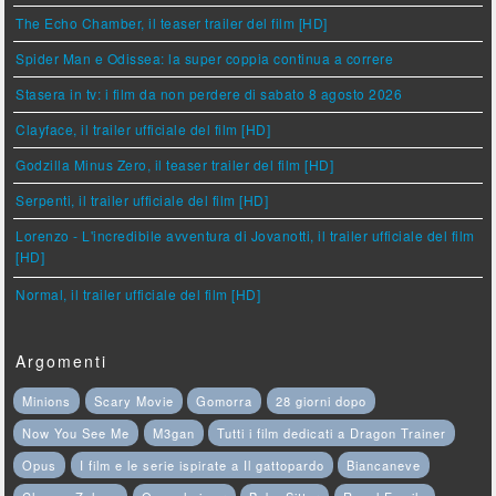
The Echo Chamber, il teaser trailer del film [HD]
Spider Man e Odissea: la super coppia continua a correre
Stasera in tv: i film da non perdere di sabato 8 agosto 2026
Clayface, il trailer ufficiale del film [HD]
Godzilla Minus Zero, il teaser trailer del film [HD]
Serpenti, il trailer ufficiale del film [HD]
Lorenzo - L'incredibile avventura di Jovanotti, il trailer ufficiale del film
[HD]
Normal, il trailer ufficiale del film [HD]
Argomenti
Minions
Scary Movie
Gomorra
28 giorni dopo
Now You See Me
M3gan
Tutti i film dedicati a Dragon Trainer
Opus
I film e le serie ispirate a Il gattopardo
Biancaneve