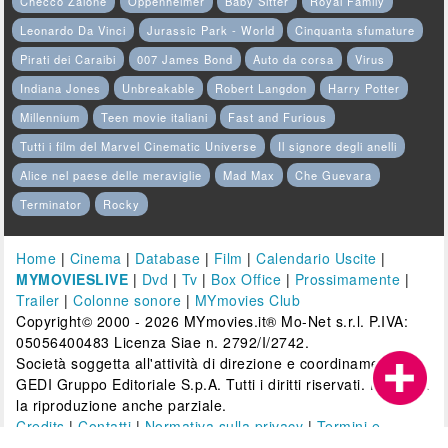
Checco Zalone
Oppenheimer
Baby Sitter
Royal Family
Leonardo Da Vinci
Jurassic Park - World
Cinquanta sfumature
Pirati dei Caraibi
007 James Bond
Auto da corsa
Virus
Indiana Jones
Unbreakable
Robert Langdon
Harry Potter
Millennium
Teen movie italiani
Fast and Furious
Tutti i film del Marvel Cinematic Universe
Il signore degli anelli
Alice nel paese delle meraviglie
Mad Max
Che Guevara
Terminator
Rocky
Home
|
Cinema
|
Database
|
Film
|
Calendario Uscite
|
MYMOVIESLIVE
|
Dvd
|
Tv
|
Box Office
|
Prossimamente
|
Trailer
|
Colonne sonore
|
MYmovies Club
Copyright© 2000 - 2026 MYmovies.it® Mo-Net s.r.l. P.IVA:
05056400483 Licenza Siae n. 2792/I/2742.
Società soggetta all'attività di direzione e coordinamento di
GEDI Gruppo Editoriale S.p.A. Tutti i diritti riservati. È vietata
la riproduzione anche parziale.
Credits
|
Contatti
|
Normativa sulla privacy
|
Termini e
condizioni d'uso
|
Riserva TDM
|
Dichiarazione accessibilità
|