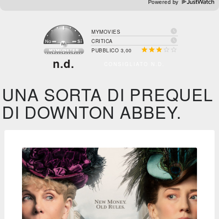
Powered by

MYMOVIES

CRITICA





PUBBLICO 3,00
n.d.
CONSIGLIATO N.D.
UNA SORTA DI PREQUEL
DI DOWNTON ABBEY.