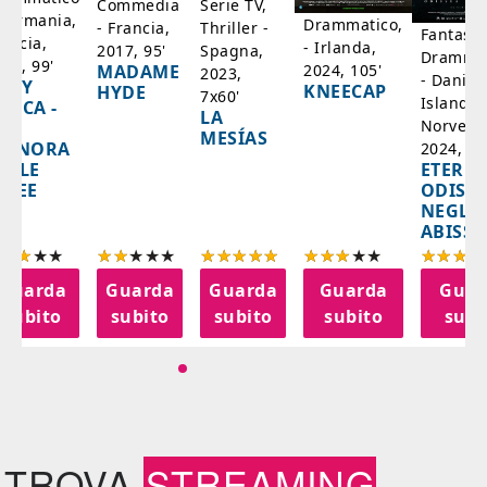
Serie TV,
Commedia
 Germania,
Drammatico,
Thriller -
- Francia,
Fantasci
rancia,
- Irlanda,
Spagna,
2017, 95'
Drammat
025, 99'
2024, 105'
MADAME
2023,
- Danim
ADY
KNEECAP
HYDE
7x60'
Islanda,
AZCA -
LA
Norvegi
A
MESÍAS
IGNORA
2024, 10
ETERNA
ELLE
ODISS
INEE
NEGLI
ABISSI
Guarda
Guarda
Guarda
Guarda
Guar
subito
subito
subito
subito
subi
TROVA
STREAMING