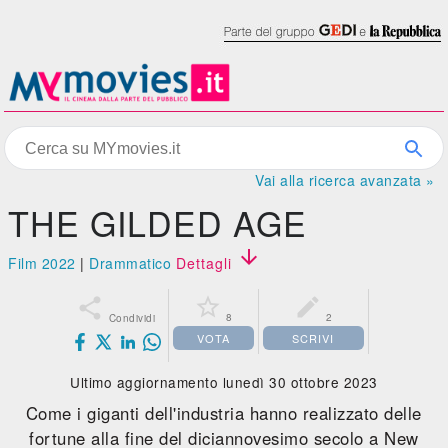
Vai alla ricerca avanzata »
THE GILDED AGE

Film 2022
|
Drammatico
Dettagli



8
2
Condividi
VOTA
SCRIVI
Ultimo aggiornamento lunedì 30 ottobre 2023
Come i giganti dell'industria hanno realizzato delle
fortune alla fine del diciannovesimo secolo a New