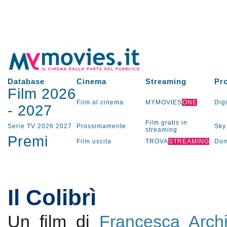
Database
Cinema
Streaming
Pr
Film 2026
Film al cinema
MYMOVIES
ONE
Digi
-
2027
Film gratis in
Serie TV
2026
2027
Prossimamente
Sky
streaming
Premi
Film uscita
TROVA
STREAMING
Dom
Il Colibrì
Un film di
Francesca Arch