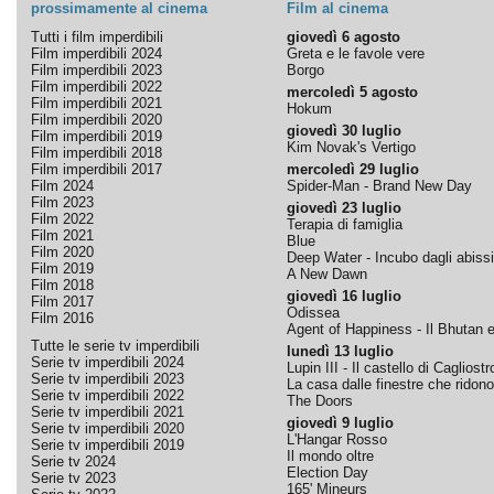
prossimamente al cinema
Film al cinema
Tutti i film imperdibili
giovedì 6 agosto
Film imperdibili 2024
Greta e le favole vere
Film imperdibili 2023
Borgo
Film imperdibili 2022
mercoledì 5 agosto
Film imperdibili 2021
Hokum
Film imperdibili 2020
giovedì 30 luglio
Film imperdibili 2019
Kim Novak's Vertigo
Film imperdibili 2018
Film imperdibili 2017
mercoledì 29 luglio
Film 2024
Spider-Man - Brand New Day
Film 2023
giovedì 23 luglio
Film 2022
Terapia di famiglia
Film 2021
Blue
Film 2020
Deep Water - Incubo dagli abissi
Film 2019
A New Dawn
Film 2018
giovedì 16 luglio
Film 2017
Odissea
Film 2016
Agent of Happiness - Il Bhutan e 
Tutte le serie tv imperdibili
lunedì 13 luglio
Serie tv imperdibili 2024
Lupin III - Il castello di Cagliostr
Serie tv imperdibili 2023
La casa dalle finestre che ridono
Serie tv imperdibili 2022
The Doors
Serie tv imperdibili 2021
giovedì 9 luglio
Serie tv imperdibili 2020
L'Hangar Rosso
Serie tv imperdibili 2019
Il mondo oltre
Serie tv 2024
Election Day
Serie tv 2023
165' Mineurs