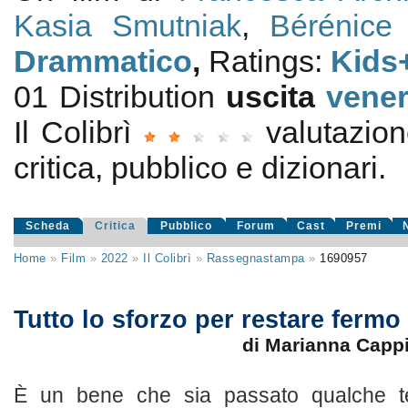
Kasia Smutniak
,
Bérénice
Drammatico
,
Ratings:
Kids
01 Distribution
uscita
vener
Il Colibrì
valutazio
critica, pubblico e dizionari.
Scheda
Critica
Pubblico
Forum
Cast
Premi
Home
»
Film
»
2022
»
Il Colibrì
»
Rassegnastampa
»
1690957
Tutto lo sforzo per restare fermo
di Marianna Capp
È un bene che sia passato qualche t