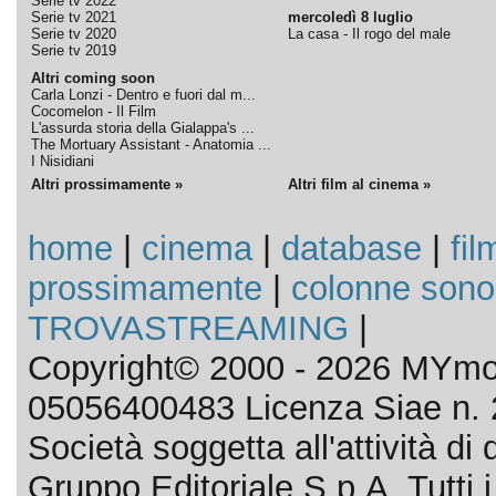
Serie tv 2022
Serie tv 2021
mercoledì 8 luglio
Serie tv 2020
La casa - Il rogo del male
Serie tv 2019
Altri coming soon
Carla Lonzi - Dentro e fuori dal m...
Cocomelon - Il Film
L'assurda storia della Gialappa's ...
The Mortuary Assistant - Anatomia ...
I Nisidiani
Altri prossimamente »
Altri film al cinema »
home
|
cinema
|
database
|
fil
prossimamente
|
colonne sono
TROVASTREAMING
|
Copyright© 2000 - 2026 MYmov
05056400483 Licenza Siae n. 
Società soggetta all'attività d
Gruppo Editoriale S.p.A. Tutti i d