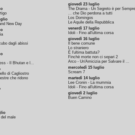
giovedì 23 luglio
io
The Drama - Un Segreto è per Sempr
tigo
... che Dio perdona a tutti
Los Domingos
glio
Le Aquile della Repubblica
rand New Day
venerdì 17 luglio
io
Idoli - Fino all'ultima corsa
ia
giovedì 16 luglio
ubo dagli abissi
Il bene comune
Lo straniero
È l'ultima battuta?
io
Finchè morte non ci separi 2
Arco - Un'Amicizia per Salvare il ...
ss - Il Bhutan e l...
mercoledì 15 luglio
o
Scream 7
tello di Cagliostro
nestre che ridono
martedì 14 luglio
Lee Cronin - La mummia
Idoli - Fino all'ultima corsa
o
giovedì 2 luglio
Buen Camino
lio
o del male