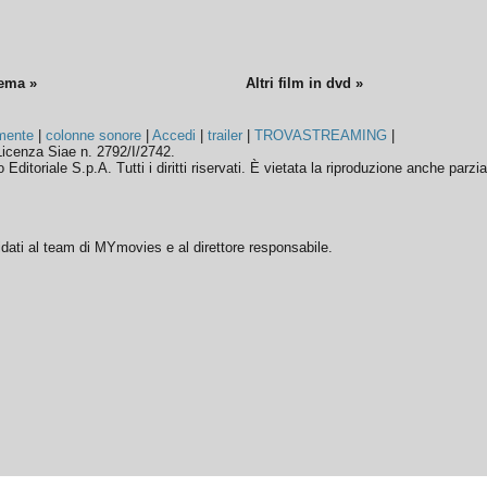
nema »
Altri film in dvd »
mente
|
colonne sonore
|
Accedi
|
trailer
|
TROVASTREAMING
|
icenza Siae n. 2792/I/2742.
ditoriale S.p.A. Tutti i diritti riservati. È vietata la riproduzione anche parzia
ffidati al team di MYmovies e al direttore responsabile.