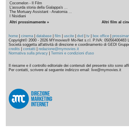
Cocomelon - Il Film
L'assurda storia della Gialappa's ...
The Mortuary Assistant - Anatomia ...
I Nisidiani
Altri prossimamente »
Altri film al ci
home
|
cinema
|
database
|
film
|
uscite
|
dvd
|
tv
|
box office
|
prossima
Copyright© 2000 - 2026 MYmovies® Mo-Net s.r.l. P.IVA: 05056400483 L
Società soggetta all'attività di direzione e coordinamento di GEDI Gruppo E
credits
|
contatti
|
redazione@mymovies.it
Normativa sulla privacy
|
Termini e condizioni d'uso
Il riesame e il controllo editoriale dei contenuti del presente sito sono a
Per contatti, scrivere al seguente indirizzo email: live@mymovies.it