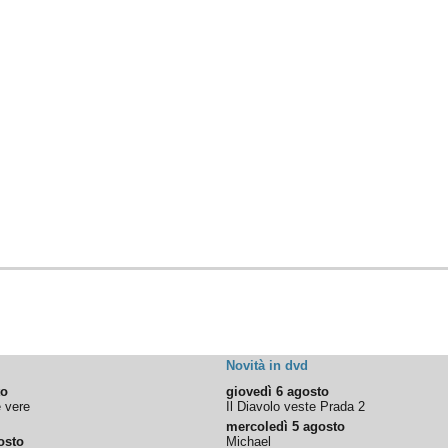
Novità in dvd
to
giovedì 6 agosto
e vere
Il Diavolo veste Prada 2
mercoledì 5 agosto
osto
Michael