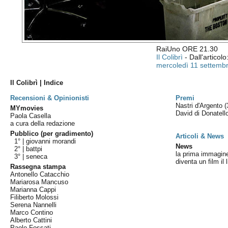
RaiUno ORE 21.30
Il Colibrì
- Dall'articolo
mercoledì 11 settemb
Il Colibrì | Indice
Recensioni & Opinionisti
Premi
Nastri d'Argento
(
MYmovies
David di Donatel
Paola Casella
a cura della redazione
Pubblico (per gradimento)
Articoli & News
1° |
giovanni morandi
News
2° |
battpi
la prima immagine
3° |
seneca
diventa un film il 
Rassegna stampa
Antonello Catacchio
Mariarosa Mancuso
Marianna Cappi
Filiberto Molossi
Serena Nannelli
Marco Contino
Alberto Cattini
Paolo Fossati