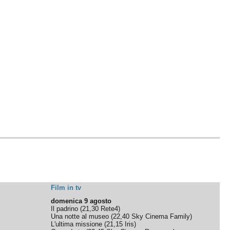
Film in tv
domenica 9 agosto
Il padrino
(
21,30
Rete4
)
Una notte al museo
(
22,40
Sky Cinema Family
)
L'ultima missione
(
21,15
Iris
)