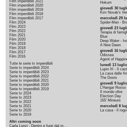
Film imperdibili 2021
Hokum
Film imperdibili 2020
giovedì 30 lugl
Film imperdibili 2019
Kim Novak's Ver
Film imperdibili 2018
Film imperdibili 2017
mercoledì 29 lu
Film 2024
Spider-Man - B
Film 2023
giovedì 23 lugl
Film 2022
Terapia di famigl
Film 2021
Blue
Film 2020
Deep Water - Inc
Film 2019
A New Dawn
Film 2018
giovedì 16 lugl
Film 2017
Odissea
Film 2016
Agent of Happine
Tutte le serie tv imperdibili
lunedì 13 lugli
Serie tv imperdibili 2024
Lupin III - Il cas
Serie tv imperdibili 2023
La casa dalle fi
Serie tv imperdibili 2022
The Doors
Serie tv imperdibili 2021
giovedì 9 lugli
Serie tv imperdibili 2020
L'Hangar Rosso
Serie tv imperdibili 2019
Il mondo oltre
Serie tv 2024
Election Day
Serie tv 2023
165' Mineurs
Serie tv 2022
Serie tv 2021
mercoledì 8 lug
Serie tv 2020
La casa - Il rog
Serie tv 2019
Altri coming soon
Carla Lonzi - Dentro e fuori dal m...