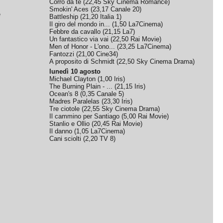
Corro da te
(
22,45
Sky Cinema Romance
)
Smokin' Aces
(
23,17
Canale 20
)
e
Battleship
(
21,20
Italia 1
)
Il giro del mondo in...
(
1,50
La7Cinema
)
Febbre da cavallo
(
21,15
La7
)
Un fantastico via vai
(
22,50
Rai Movie
)
Men of Honor - L'ono...
(
23,25
La7Cinema
)
Fantozzi
(
21,00
Cine34
)
A proposito di Schmidt
(
22,50
Sky Cinema Drama
)
lunedì 10 agosto
Michael Clayton
(
1,00
Iris
)
The Burning Plain - ...
(
21,15
Iris
)
Ocean's 8
(
0,35
Canale 5
)
Madres Paralelas
(
23,30
Iris
)
Tre ciotole
(
22,55
Sky Cinema Drama
)
Il cammino per Santiago
(
5,00
Rai Movie
)
Stanlio e Ollio
(
20,45
Rai Movie
)
Il danno
(
1,05
La7Cinema
)
Cani sciolti
(
2,20
TV 8
)