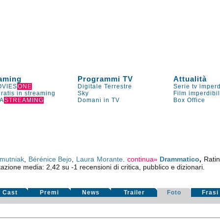
aming
Programmi TV
Attualità
VIES
ONE
Digitale Terrestre
Serie tv imperd
gratis in streaming
Sky
Film imperdibi
A
STREAMING
Domani in TV
Box Office
mutniak
,
Bérénice Bejo
,
Laura Morante
.
continua»
Drammatico
,
Rati
tazione media:
2,42
su
-1
recensioni di critica, pubblico e dizionari.
Cast
Premi
News
Trailer
Foto
Frasi