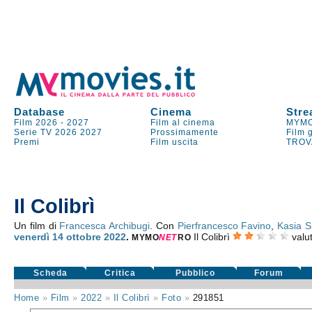
Database
Cinema
Stre
Film 2026
-
2027
Film al cinema
MYMO
Serie TV
2026
2027
Prossimamente
Film 
Premi
Film uscita
TROV
Il Colibrì
Un film di
Francesca Archibugi
. Con
Pierfrancesco Favino
,
Kasia S
venerdì 14
ottobre 2022
.
Il Colibrì
valu
MYMO
NE
T
RO
Scheda
Critica
Pubblico
Forum
Home
»
Film
»
2022
»
Il Colibrì
»
Foto
»
291851