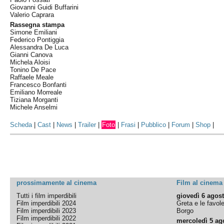
Giovanni Guidi Buffarini
Valerio Caprara
Rassegna stampa
Simone Emiliani
Federico Pontiggia
Alessandra De Luca
Gianni Canova
Michela Aloisi
Tonino De Pace
Raffaele Meale
Francesco Bonfanti
Emiliano Morreale
Tiziana Morganti
Michele Anselmi
Scheda
|
Cast
|
News
|
Trailer
|
Foto
|
Frasi
|
Pubblico
|
Forum
|
Shop
|
prossimamente al cinema
Film al cinema
Tutti i film imperdibili
giovedì 6 agos
Film imperdibili 2024
Greta e le favol
Film imperdibili 2023
Borgo
Film imperdibili 2022
mercoledì 5 ag