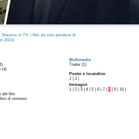
:
Stasera in TV: i film da non perdere di
re 2024
.
Multimedia
3)
Trailer (1)
lo
(4)
Poster e locandine
1
|
2
|
Immagini
1
|
2
|
3
|
4
|
5
|
6
|
7
|
8
|
9
|
10
|
 del film
libro di veronesi