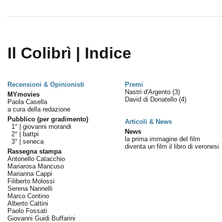
Il Colibrì | Indice
Recensioni & Opinionisti
Premi
Nastri d'Argento
(3)
MYmovies
David di Donatello
(4)
Paola Casella
a cura della redazione
Pubblico (per gradimento)
Articoli & News
1° |
giovanni morandi
News
2° |
battpi
la prima immagine del film
3° |
seneca
diventa un film il libro di veronesi
Rassegna stampa
Antonello Catacchio
Mariarosa Mancuso
Marianna Cappi
Filiberto Molossi
Serena Nannelli
Marco Contino
Alberto Cattini
Paolo Fossati
Giovanni Guidi Buffarini