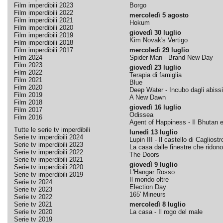
Film imperdibili 2023
Borgo
Film imperdibili 2022
mercoledì 5 agosto
Film imperdibili 2021
Hokum
Film imperdibili 2020
giovedì 30 luglio
Film imperdibili 2019
Kim Novak's Vertigo
Film imperdibili 2018
Film imperdibili 2017
mercoledì 29 luglio
Film 2024
Spider-Man - Brand New Day
Film 2023
giovedì 23 luglio
Film 2022
Terapia di famiglia
Film 2021
Blue
Film 2020
Deep Water - Incubo dagli abissi
Film 2019
A New Dawn
Film 2018
giovedì 16 luglio
Film 2017
Odissea
Film 2016
Agent of Happiness - Il Bhutan e 
Tutte le serie tv imperdibili
lunedì 13 luglio
Serie tv imperdibili 2024
Lupin III - Il castello di Cagliostr
Serie tv imperdibili 2023
La casa dalle finestre che ridono
Serie tv imperdibili 2022
The Doors
Serie tv imperdibili 2021
giovedì 9 luglio
Serie tv imperdibili 2020
L'Hangar Rosso
Serie tv imperdibili 2019
Il mondo oltre
Serie tv 2024
Election Day
Serie tv 2023
165' Mineurs
Serie tv 2022
Serie tv 2021
mercoledì 8 luglio
Serie tv 2020
La casa - Il rogo del male
Serie tv 2019