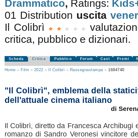
Drammatico
,
Ratings:
Kids
01 Distribution
uscita
vener
Il Colibrì
valutazio
critica, pubblico e dizionari.
Scheda
Critica
Pubblico
Forum
Cast
Premi
Home
»
Film
»
2022
»
Il Colibrì
»
Rassegnastampa
»
1694740
"Il Colibrì", emblema della statici
dell'attuale cinema italiano
di Seren
Il Colibrì, diretto da Francesca Archibugi 
romanzo di Sandro Veronesi vincitore de