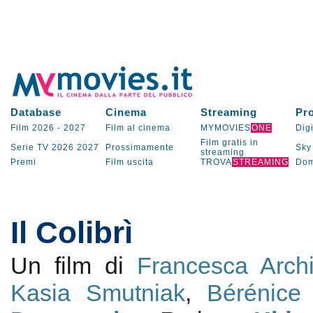
Database
Cinema
Streaming
Pr
Film 2026
-
2027
Film al cinema
MYMOVIES
ONE
Digi
Film gratis in
Serie TV
2026
2027
Prossimamente
Sky
streaming
Premi
Film uscita
TROVA
STREAMING
Dom
Il Colibrì
Un film di
Francesca Arch
Kasia Smutniak
,
Bérénice